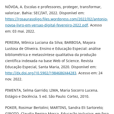
NÓVOA, A. Escolas e professores, proteger, transformar,
valorizar. Bahia: SEC/IAT, 2022. Disponível em:
https://rosaurasoligo.files.wordpress.com/2022/02/antonio-
novoa-livro-em-versao-digital-fevereiro-2022.pdf
. Acesso
em: 03 mai. 2022.
PEREIRA, Mônica Luciana da Silva; BARBOSA, Mayara
Lustosa de Oliveira. Ensino e Educação Especial: análise
bibliométrica e metassíntese qualitativa da produção
científica indexada na base Web of Science. Revista
Educação Especial, Santa Maria, 2020. Disponível em:
http://dx.doi.org/10.5902/1984686X44283
. Acesso em: 24
nov. 2022.
PIMENTA, Selma Garrido; LIMA, Maria Socorro Lucena.
Estágio e Docência. 5 ed. São Paulo: Cortez, 2010.
POKER, Rosimar Bertolini; MARTINS, Sandra Eli Sartoreto;
GIROTO, Claudia Regina Mosca. Educação inclusiva: em foco