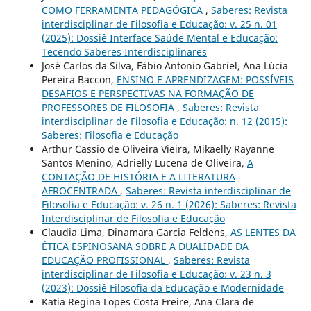
COMO FERRAMENTA PEDAGÓGICA
,
Saberes: Revista
interdisciplinar de Filosofia e Educação: v. 25 n. 01
(2025): Dossiê Interface Saúde Mental e Educação:
Tecendo Saberes Interdisciplinares
José Carlos da Silva, Fábio Antonio Gabriel, Ana Lúcia
Pereira Baccon,
ENSINO E APRENDIZAGEM: POSSÍVEIS
DESAFIOS E PERSPECTIVAS NA FORMAÇÃO DE
PROFESSORES DE FILOSOFIA
,
Saberes: Revista
interdisciplinar de Filosofia e Educação: n. 12 (2015):
Saberes: Filosofia e Educação
Arthur Cassio de Oliveira Vieira, Mikaelly Rayanne
Santos Menino, Adrielly Lucena de Oliveira,
A
CONTAÇÃO DE HISTÓRIA E A LITERATURA
AFROCENTRADA
,
Saberes: Revista interdisciplinar de
Filosofia e Educação: v. 26 n. 1 (2026): Saberes: Revista
Interdisciplinar de Filosofia e Educação
Claudia Lima, Dinamara Garcia Feldens,
AS LENTES DA
ÉTICA ESPINOSANA SOBRE A DUALIDADE DA
EDUCAÇÃO PROFISSIONAL
,
Saberes: Revista
interdisciplinar de Filosofia e Educação: v. 23 n. 3
(2023): Dossiê Filosofia da Educação e Modernidade
Katia Regina Lopes Costa Freire, Ana Clara de