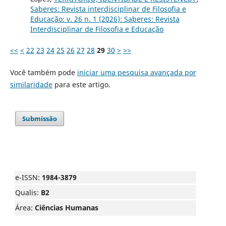
Saberes: Revista interdisciplinar de Filosofia e
Educação: v. 26 n. 1 (2026): Saberes: Revista
Interdisciplinar de Filosofia e Educação
<<
<
22
23
24
25
26
27
28
29
30
>
>>
Você também pode
iniciar uma pesquisa avançada por
similaridade
para este artigo.
Submissão
e-ISSN:
1984-3879
Qualis:
B2
Área:
Ciências Humanas