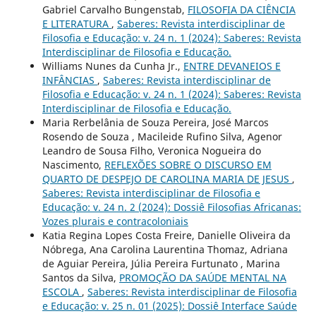
Gabriel Carvalho Bungenstab,
FILOSOFIA DA CIÊNCIA
E LITERATURA
,
Saberes: Revista interdisciplinar de
Filosofia e Educação: v. 24 n. 1 (2024): Saberes: Revista
Interdisciplinar de Filosofia e Educação.
Williams Nunes da Cunha Jr.,
ENTRE DEVANEIOS E
INFÂNCIAS
,
Saberes: Revista interdisciplinar de
Filosofia e Educação: v. 24 n. 1 (2024): Saberes: Revista
Interdisciplinar de Filosofia e Educação.
Maria Rerbelânia de Souza Pereira, José Marcos
Rosendo de Souza , Macileide Rufino Silva, Agenor
Leandro de Sousa Filho, Veronica Nogueira do
Nascimento,
REFLEXÕES SOBRE O DISCURSO EM
QUARTO DE DESPEJO DE CAROLINA MARIA DE JESUS
,
Saberes: Revista interdisciplinar de Filosofia e
Educação: v. 24 n. 2 (2024): Dossiê Filosofias Africanas:
Vozes plurais e contracoloniais
Katia Regina Lopes Costa Freire, Danielle Oliveira da
Nóbrega, Ana Carolina Laurentina Thomaz, Adriana
de Aguiar Pereira, Júlia Pereira Furtunato , Marina
Santos da Silva,
PROMOÇÃO DA SAÚDE MENTAL NA
ESCOLA
,
Saberes: Revista interdisciplinar de Filosofia
e Educação: v. 25 n. 01 (2025): Dossiê Interface Saúde