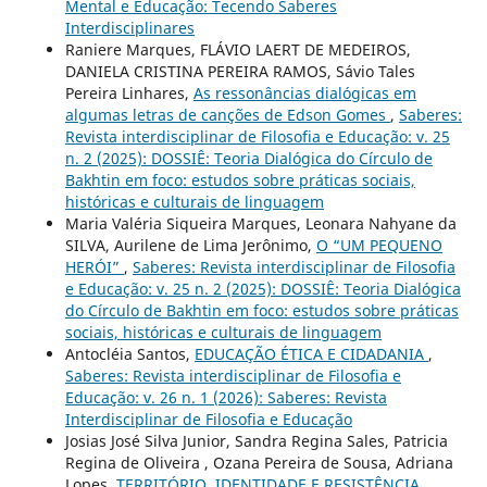
Mental e Educação: Tecendo Saberes
Interdisciplinares
Raniere Marques, FLÁVIO LAERT DE MEDEIROS,
DANIELA CRISTINA PEREIRA RAMOS, Sávio Tales
Pereira Linhares,
As ressonâncias dialógicas em
algumas letras de canções de Edson Gomes
,
Saberes:
Revista interdisciplinar de Filosofia e Educação: v. 25
n. 2 (2025): DOSSIÊ: Teoria Dialógica do Círculo de
Bakhtin em foco: estudos sobre práticas sociais,
históricas e culturais de linguagem
Maria Valéria Siqueira Marques, Leonara Nahyane da
SILVA, Aurilene de Lima Jerônimo,
O “UM PEQUENO
HERÓI”
,
Saberes: Revista interdisciplinar de Filosofia
e Educação: v. 25 n. 2 (2025): DOSSIÊ: Teoria Dialógica
do Círculo de Bakhtin em foco: estudos sobre práticas
sociais, históricas e culturais de linguagem
Antocléia Santos,
EDUCAÇÃO ÉTICA E CIDADANIA
,
Saberes: Revista interdisciplinar de Filosofia e
Educação: v. 26 n. 1 (2026): Saberes: Revista
Interdisciplinar de Filosofia e Educação
Josias José Silva Junior, Sandra Regina Sales, Patricia
Regina de Oliveira , Ozana Pereira de Sousa, Adriana
Lopes,
TERRITÓRIO, IDENTIDADE E RESISTÊNCIA
,