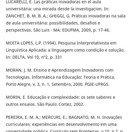
LUCARELLI, E. Las práticas inovadoras en el aula
universitária: una mirada desde la investigacion. In:
ZANCHET, B. M. B. A.; GHIGGI, G. Práticas inovadoras na sala
de aula universitária: possibilidades, desafios e
perspectivas. São Luis - MA: EDUFMA, 2009, p. 17-46.
MOITA LOPES, L.P. (1994). Pesquisa Interpretativista em
Linguística Aplicada: a linguagem como condição e solução.
In: DELTA, Vol 10, nº2, p. 331
MORAN, J. M. Ensino e Aprendizagem Inovadores com
Tecnologias. Informática na Educação: Teoria e Prática.
Porto Alegre, v. 3, n. 1, Setembro, 2000. PGIE-UFRGS.
MORIN, E. Educação e complexidade: os sete saberes e
outros ensaios. São Paulo: Cortez, 2002.
PEREIRA, E. M. A.; MERCURI, E.; BAGNATO, M. H. Inovações
curriculares: experiências em desenvolvimento em uma
universidade pública. Currículo sem Fronteiras, v.10, n.2, p.