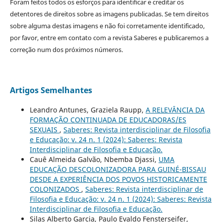
Foram feitos todos os esforços para identificar e creditar os
detentores de direitos sobre as imagens publicadas. Se tem direitos
sobre alguma destas imagens e não foi corretamente identificado,
por favor, entre em contato com a revista Saberes e publicaremos a
correção num dos próximos números.
Artigos Semelhantes
Leandro Antunes, Graziela Raupp,
A RELEVÂNCIA DA
FORMAÇÃO CONTINUADA DE EDUCADORAS/ES
SEXUAIS
,
Saberes: Revista interdisciplinar de Filosofia
e Educação: v. 24 n. 1 (2024): Saberes: Revista
Interdisciplinar de Filosofia e Educação.
Cauê Almeida Galvão, Nbemba Djassi,
UMA
EDUCAÇÃO DESCOLONIZADORA PARA GUINÉ-BISSAU
DESDE A EXPERIÊNCIA DOS POVOS HISTORICAMENTE
COLONIZADOS
,
Saberes: Revista interdisciplinar de
Filosofia e Educação: v. 24 n. 1 (2024): Saberes: Revista
Interdisciplinar de Filosofia e Educação.
Silas Alberto Garcia, Paulo Evaldo Fensterseifer,