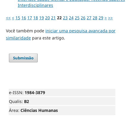
Interdisciplinares
<<
<
15
16
17
18
19
20
21
22
23
24
25
26
27
28
29
>
>>
Você também pode
iniciar uma pesquisa avançada por
similaridade
para este artigo.
Submissão
e-ISSN:
1984-3879
Qualis:
B2
Área:
Ciências Humanas