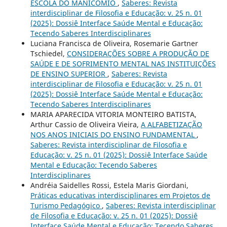
ESCOLA DO MANICÔMIO
,
Saberes: Revista
interdisciplinar de Filosofia e Educação: v. 25 n. 01
(2025): Dossiê Interface Saúde Mental e Educação:
Tecendo Saberes Interdisciplinares
Luciana Francisca de Oliveira, Rosemarie Gartner
Tschiedel,
CONSIDERAÇÕES SOBRE A PRODUÇÃO DE
SAÚDE E DE SOFRIMENTO MENTAL NAS INSTITUIÇÕES
DE ENSINO SUPERIOR
,
Saberes: Revista
interdisciplinar de Filosofia e Educação: v. 25 n. 01
(2025): Dossiê Interface Saúde Mental e Educação:
Tecendo Saberes Interdisciplinares
MARIA APARECIDA VITORIA MONTEIRO BATISTA,
Arthur Cassio de Oliveira Vieira,
A ALFABETIZAÇÃO
NOS ANOS INICIAIS DO ENSINO FUNDAMENTAL
,
Saberes: Revista interdisciplinar de Filosofia e
Educação: v. 25 n. 01 (2025): Dossiê Interface Saúde
Mental e Educação: Tecendo Saberes
Interdisciplinares
Andréia Saidelles Rossi, Estela Maris Giordani,
Práticas educativas interdisciplinares em Projetos de
Turismo Pedagógico
,
Saberes: Revista interdisciplinar
de Filosofia e Educação: v. 25 n. 01 (2025): Dossiê
Interface Saúde Mental e Educação: Tecendo Saberes