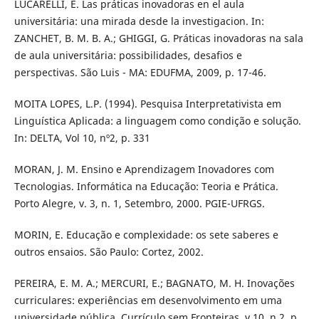
LUCARELLI, E. Las práticas inovadoras en el aula
universitária: una mirada desde la investigacion. In:
ZANCHET, B. M. B. A.; GHIGGI, G. Práticas inovadoras na sala
de aula universitária: possibilidades, desafios e
perspectivas. São Luis - MA: EDUFMA, 2009, p. 17-46.
MOITA LOPES, L.P. (1994). Pesquisa Interpretativista em
Linguística Aplicada: a linguagem como condição e solução.
In: DELTA, Vol 10, nº2, p. 331
MORAN, J. M. Ensino e Aprendizagem Inovadores com
Tecnologias. Informática na Educação: Teoria e Prática.
Porto Alegre, v. 3, n. 1, Setembro, 2000. PGIE-UFRGS.
MORIN, E. Educação e complexidade: os sete saberes e
outros ensaios. São Paulo: Cortez, 2002.
PEREIRA, E. M. A.; MERCURI, E.; BAGNATO, M. H. Inovações
curriculares: experiências em desenvolvimento em uma
universidade pública. Currículo sem Fronteiras, v.10, n.2, p.