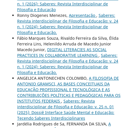
n. 1 (2026): Saberes: Revista Interdisciplinar de
Filosofia e Educação
Ronny Diogenes Menezes,
Apresentação
,
Saberes:
Revista interdisciplinar de Filosofia e Educação: v. 24
n. 1 (2024): Saberes: Revista Interdisciplinar de
Filosofia e Educação.
Fábio Marques Souza, Rivaldo Ferreira da Silva, Élida
Ferreira Lins, Helenildo Arruda de Macedo Junior
Macedo Junior,
DIGITAL LITERACIES AS SOCIAL
PRACTICES IN COLLABORATIVE LEARNING
,
Saberes:
Revista interdisciplinar de Filosofia e Educação: v. 24
n. 1 (2024): Saberes: Revista Interdisciplinar de
Filosofia e Educação.
ANGELICA ANTONECHEN COLOMBO,
A FILOSOFIA DE
ANTONIO GRAMSCI, AS BASES CONCEITUAIS DA
EDUCAÇÃO PROFISSIONAL E TECNOLÓGICA E AS
CONTRIBUIÇÕES POLÍTICAS E PEDAGÓGICAS PARA OS
INSTITUTOS FEDERAIS
,
Saberes: Revista
interdisciplinar de Filosofia e Educação: v. 25 n. 01
(2025): Dossiê Interface Saúde Mental e Educação:
Tecendo Saberes Interdisciplinares
Jardélia Rodrigues de Sa, FERNANDA DA SILVA,
A