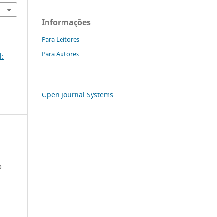
Informações
Para Leitores
Para Autores
l:
Open Journal Systems
o
a
-