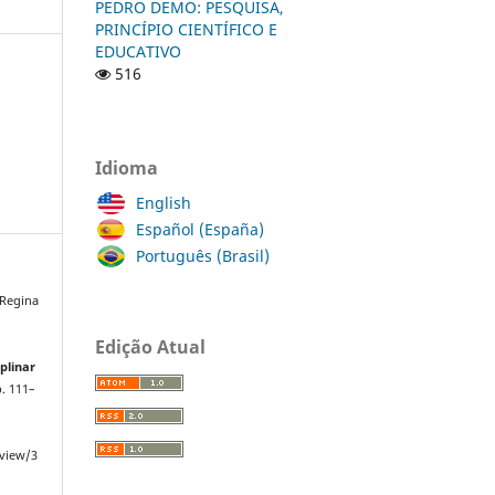
PEDRO DEMO: PESQUISA,
PRINCÍPIO CIENTÍFICO E
EDUCATIVO
516
Idioma
English
Español (España)
Português (Brasil)
Regina
Edição Atual
plinar
 p. 111–
/view/3