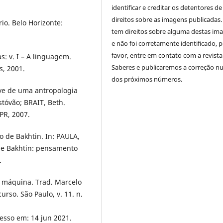
identificar e creditar os detentores de
direitos sobre as imagens publicadas.
io. Belo Horizonte:
tem direitos sobre alguma destas im
e não foi corretamente identificado, 
favor, entre em contato com a revista
s: v. I – A linguagem.
Saberes e publicaremos a correção 
s, 2001.
dos próximos números.
ve de uma antropologia
istóvão; BRAIT, Beth.
FPR, 2007.
o de Bakhtin. In: PAULA,
 de Bakhtin: pensamento
.
 a máquina. Trad. Marcelo
rso. São Paulo, v. 11. n.
cesso em: 14 jun 2021.