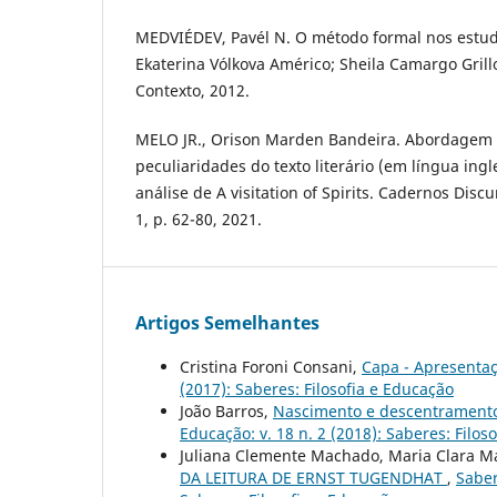
MEDVIÉDEV, Pavél N. O método formal nos estudos
Ekaterina Vólkova Américo; Sheila Camargo Grillo
Contexto, 2012.
MELO JR., Orison Marden Bandeira. Abordagem d
peculiaridades do texto literário (em língua ing
análise de A visitation of Spirits. Cadernos Discu
1, p. 62-80, 2021.
Artigos Semelhantes
Cristina Foroni Consani,
Capa - Apresenta
(2017): Saberes: Filosofia e Educação
João Barros,
Nascimento e descentrament
Educação: v. 18 n. 2 (2018): Saberes: Filos
Juliana Clemente Machado, Maria Clara M
DA LEITURA DE ERNST TUGENDHAT
,
Saber