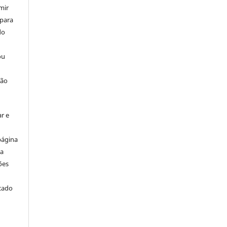
mir
 para
do
ou
ção
r e
página
ta
ões
icado