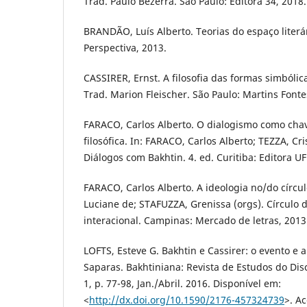
Trad. Paulo Bezerra. São Paulo: Editora 34, 2018.
BRANDÃO, Luís Alberto. Teorias do espaço literár
Perspectiva, 2013.
CASSIRER, Ernst. A filosofia das formas simbólica
Trad. Marion Fleischer. São Paulo: Martins Fonte
FARACO, Carlos Alberto. O dialogismo como cha
filosófica. In: FARACO, Carlos Alberto; TEZZA, Cr
Diálogos com Bakhtin. 4. ed. Curitiba: Editora U
FARACO, Carlos Alberto. A ideologia no/do círcul
Luciane de; STAFUZZA, Grenissa (orgs). Círculo
interacional. Campinas: Mercado de letras, 2013
LOFTS, Esteve G. Bakhtin e Cassirer: o evento e
Saparas. Bakhtiniana: Revista de Estudos do Discu
1, p. 77-98, Jan./Abril. 2016. Disponível em:
<
http://dx.doi.org/10.1590/2176-457324739
>. A