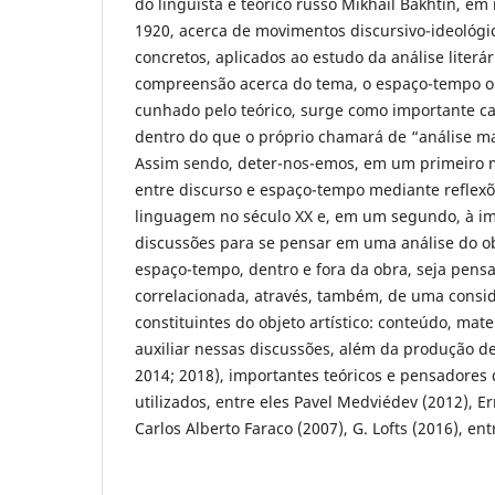
do linguista e teórico russo Mikhail Bakhtin, 
1920, acerca de movimentos discursivo-ideológ
concretos, aplicados ao estudo da análise liter
compreensão acerca do tema, o espaço-tempo o
cunhado pelo teórico, surge como importante ca
dentro do que o próprio chamará de “análise ma
Assim sendo, deter-nos-emos, em um primeiro 
entre discurso e espaço-tempo mediante reflexõe
linguagem no século XX e, em um segundo, à im
discussões para se pensar em uma análise do ob
espaço-tempo, dentro e fora da obra, seja pens
correlacionada, através, também, de uma consi
constituintes do objeto artístico: conteúdo, mate
auxiliar nessas discussões, além da produção de
2014; 2018), importantes teóricos e pensadores
utilizados, entre eles Pavel Medviédev (2012), Er
Carlos Alberto Faraco (2007), G. Lofts (2016), ent