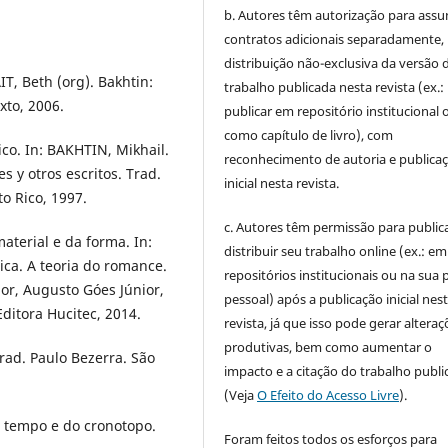
b. Autores têm autorização para assu
contratos adicionais separadamente,
distribuição não-exclusiva da versão 
T, Beth (org). Bakhtin:
trabalho publicada nesta revista (ex.:
xto, 2006.
publicar em repositório institucional 
como capítulo de livro), com
ico. In: BAKHTIN, Mikhail.
reconhecimento de autoria e publica
es y otros escritos. Trad.
inicial nesta revista.
o Rico, 1997.
c. Autores têm permissão para publica
terial e da forma. In:
distribuir seu trabalho online (ex.: em
ica. A teoria do romance.
repositórios institucionais ou na sua 
ior, Augusto Góes Júnior,
pessoal) após a publicação inicial nes
Editora Hucitec, 2014.
revista, já que isso pode gerar alteraç
produtivas, bem como aumentar o
Trad. Paulo Bezerra. São
impacto e a citação do trabalho publ
(Veja
O Efeito do Acesso Livre
).
o tempo e do cronotopo.
Foram feitos todos os esforços para