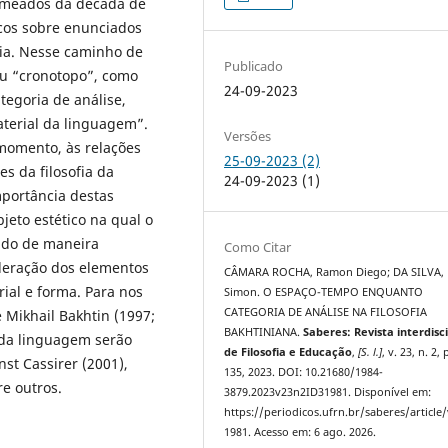
em meados da década de
icos sobre enunciados
ária. Nesse caminho de
Publicado
u “cronotopo”, como
24-09-2023
tegoria de análise,
terial da linguagem”.
Versões
momento, às relações
25-09-2023 (2)
s da filosofia da
24-09-2023 (1)
portância destas
jeto estético na qual o
ado de maneira
Como Citar
deração dos elementos
CÂMARA ROCHA, Ramon Diego; DA SILVA, 
rial e forma. Para nos
Simon. O ESPAÇO-TEMPO ENQUANTO
CATEGORIA DE ANÁLISE NA FILOSOFIA
 Mikhail Bakhtin (1997;
BAKHTINIANA.
Saberes: Revista interdisci
 da linguagem serão
de Filosofia e Educação
,
[S. l.]
, v. 23, n. 2,
nst Cassirer (2001),
135, 2023. DOI: 10.21680/1984-
re outros.
3879.2023v23n2ID31981. Disponível em:
https://periodicos.ufrn.br/saberes/article
1981. Acesso em: 6 ago. 2026.