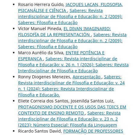
Rosario Herrera Guido,
JACQUES LACAN, FILOSOFIA,
PSICANÁLISE E CIÊNCIA
,
Saberes: Revista
interdisciplinar de Filosofia e Educação: n. 2 (2009):
Saberes: Filosofia e Educação
Ví­ctor Manuel Pineda,
EL DIVAN IMAGINARIO:
FILOSOFÍA DE LA REPRESENTACIÓN
,
Saberes: Revista
interdisciplinar de Filosofia e Educação: n. 2 (2009):
Saberes: Filosofia e Educação
Marco Aurélio da Silva,
ENTRE POTÊNCIA E
ESPERANÇA
,
Saberes: Revista interdisciplinar de
Filosofia e Educação: v. 26 n. 1 (2026): Saberes: Revista
Interdisciplinar de Filosofia e Educação
Ronny Diogenes Menezes,
Apresentação
,
Saberes:
Revista interdisciplinar de Filosofia e Educação: v. 24
n. 1 (2024): Saberes: Revista Interdisciplinar de
Filosofia e Educação.
Eliete Correia dos Santos, Josenilda Santos Luiz,
PROTAGONISMO DOCENTE E OS USOS DAS TDICS EM
CONTEXTO DE ENSINO REMOTO
,
Saberes: Revista
interdisciplinar de Filosofia e Educação: v. 23 n. 2
(2023): Número Especial: Filosofia da Linguagem
Ricardo Santos David,
FORMAÇÃO DE PROFESSORES