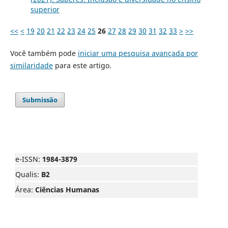
superior
<<
<
19
20
21
22
23
24
25
26
27
28
29
30
31
32
33
>
>>
Você também pode
iniciar uma pesquisa avançada por
similaridade
para este artigo.
Submissão
e-ISSN:
1984-3879
Qualis:
B2
Área:
Ciências Humanas