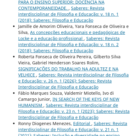
PARA O ENSINO SUPERIOR: DOCÊNCIA NA
CONTEMPORANEIDADE.
,
Saberes: Revista
interdisciplinar de Filosofia e Educação: v. 18 n. 1
(2018): Saberes: Filosofia e Educação
Jamille de Amorim Oliveira, Yara Fonseca de Oliveira e
Silva,
As concepções educacionais e pedagógicas de
Locke e a educação profissional
,
Saberes: Revista
interdisciplinar de Filosofia e Educação: v. 18 n. 2
(2018): Saberes: Filosofia e Educação
Roberta Fonseca de Oliveira Pereira, Gilberto Silva
Vieira, Gabriel Henderson Soares Rolim,
SIGNIFICAÇÕES DO TRABALHO NA ADULTEZ E NA
VELHICE
,
Saberes: Revista interdisciplinar de Filosofia
e Educação: v. 26 n. 1 (2026): Saberes: Revista
Interdisciplinar de Filosofia e Educação
Fábio Marques Souza, Valdemir Miotello, Ivo di
Camargo Junior,
IN SEARCH OF THE KEYS OF NEW
HUMANISM
,
Saberes: Revista interdisciplinar de
Filosofia e Educação: v. 23 n. 1 (2023): Saberes: Revista
Interdisciplinar de Filosofia e Educação
Ronny Diogenes Menezes,
Editorial
,
Saberes: Revista
interdisciplinar de Filosofia e Educação: v. 21 n. 1
(2021): Saberes: Inclusão e diversidade no ensino