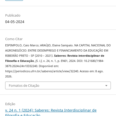
Publicado
04-05-2024
Como Citar
ESPIMPOLO, Caio Marco; ARAÚJO, Elaine Sampaio. NA CAPITAL NACIONAL DO
AGRONEGÓCIO: ENTRE DESEMPREGO E FINANCIAMENTO DA EDUCAÇÃO EM
RIBEIRÃO PRETO - SP (2010 – 2021).
Saberes: Revista interdisciplinar de
Filosofia e Educação
,
[S. l.]
, v. 24, n. 1, p. EN01, 2024. DOI: 10.21680/1984-
3879.2024v24n1ID32240. Disponível em:
https://periodicos.ufrn.br/saberes/article/view/32240. Acesso em: 8 ago.
2026.
Fomatos de Citação
Edição
v. 24 n. 1 (2024): Saberes: Revista Interdisciplinar de
Filosofia e Educação.