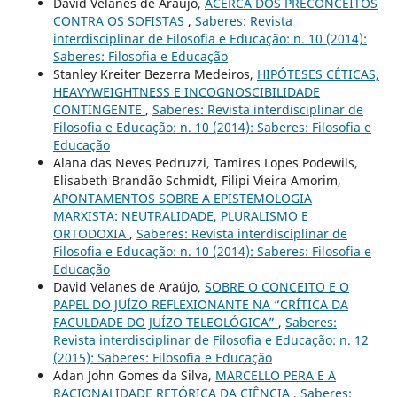
David Velanes de Araújo,
ACERCA DOS PRECONCEITOS
CONTRA OS SOFISTAS
,
Saberes: Revista
interdisciplinar de Filosofia e Educação: n. 10 (2014):
Saberes: Filosofia e Educação
Stanley Kreiter Bezerra Medeiros,
HIPÓTESES CÉTICAS,
HEAVYWEIGHTNESS E INCOGNOSCIBILIDADE
CONTINGENTE
,
Saberes: Revista interdisciplinar de
Filosofia e Educação: n. 10 (2014): Saberes: Filosofia e
Educação
Alana das Neves Pedruzzi, Tamires Lopes Podewils,
Elisabeth Brandão Schmidt, Filipi Vieira Amorim,
APONTAMENTOS SOBRE A EPISTEMOLOGIA
MARXISTA: NEUTRALIDADE, PLURALISMO E
ORTODOXIA
,
Saberes: Revista interdisciplinar de
Filosofia e Educação: n. 10 (2014): Saberes: Filosofia e
Educação
David Velanes de Araújo,
SOBRE O CONCEITO E O
PAPEL DO JUÍZO REFLEXIONANTE NA “CRÍTICA DA
FACULDADE DO JUÍZO TELEOLÓGICA”
,
Saberes:
Revista interdisciplinar de Filosofia e Educação: n. 12
(2015): Saberes: Filosofia e Educação
Adan John Gomes da Silva,
MARCELLO PERA E A
RACIONALIDADE RETÓRICA DA CIÊNCIA
,
Saberes: