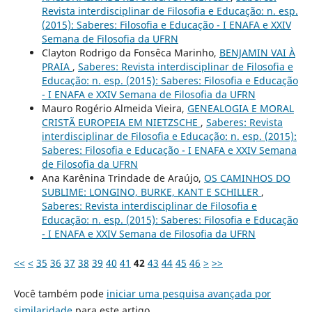
Revista interdisciplinar de Filosofia e Educação: n. esp.
(2015): Saberes: Filosofia e Educação - I ENAFA e XXIV
Semana de Filosofia da UFRN
Clayton Rodrigo da Fonsêca Marinho,
BENJAMIN VAI À
PRAIA
,
Saberes: Revista interdisciplinar de Filosofia e
Educação: n. esp. (2015): Saberes: Filosofia e Educação
- I ENAFA e XXIV Semana de Filosofia da UFRN
Mauro Rogério Almeida Vieira,
GENEALOGIA E MORAL
CRISTÃ EUROPEIA EM NIETZSCHE
,
Saberes: Revista
interdisciplinar de Filosofia e Educação: n. esp. (2015):
Saberes: Filosofia e Educação - I ENAFA e XXIV Semana
de Filosofia da UFRN
Ana Karênina Trindade de Araújo,
OS CAMINHOS DO
SUBLIME: LONGINO, BURKE, KANT E SCHILLER
,
Saberes: Revista interdisciplinar de Filosofia e
Educação: n. esp. (2015): Saberes: Filosofia e Educação
- I ENAFA e XXIV Semana de Filosofia da UFRN
<<
<
35
36
37
38
39
40
41
42
43
44
45
46
>
>>
Você também pode
iniciar uma pesquisa avançada por
similaridade
para este artigo.