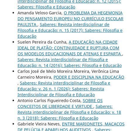
interdisciplinar de Filosofia e Educação: n. 12 (2015):
Saberes: Filosofia e Educação
Amanda Veloso Garcia,
O PROBLEMA DA HEGEMONIA
DO PENSAMENTO EUROPEU NO CURRÍCULO ESCOLAR
PAULISTA
,
Saberes: Revista interdisciplinar de
Filosofia e Educação: n. 15 (2017): Saberes: Filosofia e
Educação
Suelen Pereira da Cunha,
A EDUCAÇÃO NA CIDADE
IDEAL DE PLATÃO: CONTINUIDADE E RUPTURA COM
OS MODELOS EDUCACIONAIS DE ATENAS E ESPARTA
,
Saberes: Revista interdisciplinar de Filosofia e
Educação: n. 14 (2016): Saberes: Filosofia e Educação
Carlos José de Melo Moreira Moreira, Verônica Lima
Carneiro Moreira,
PODER E DISCIPLINA NA EDUCAÇÃO
,
Saberes: Revista interdisciplinar de Filosofia e
Educação: v. 26 n. 1 (2026): Saberes: Revista
Interdisciplinar de Filosofia e Educação
Antonio Carlos Figueiredo Costa,
SOBRE OS
CONCEITOS DE LIBERDADE E VIRTUDE
,
Saberes:
Revista interdisciplinar de Filosofia e Educação: v. 18
n. 3 (2018): Saberes: Filosofia e Educação
Gabriele Vieira Neves,
ENTRE MARIONETES, MACACOS
DE PELÚCIA E APARELHOS AUDITIVOS
,
Saberes: