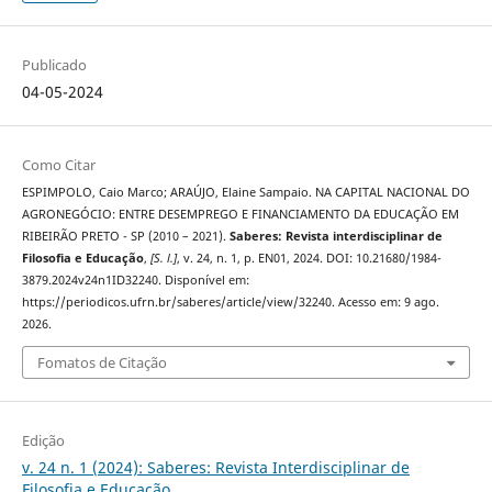
Publicado
04-05-2024
Como Citar
ESPIMPOLO, Caio Marco; ARAÚJO, Elaine Sampaio. NA CAPITAL NACIONAL DO
AGRONEGÓCIO: ENTRE DESEMPREGO E FINANCIAMENTO DA EDUCAÇÃO EM
RIBEIRÃO PRETO - SP (2010 – 2021).
Saberes: Revista interdisciplinar de
Filosofia e Educação
,
[S. l.]
, v. 24, n. 1, p. EN01, 2024. DOI: 10.21680/1984-
3879.2024v24n1ID32240. Disponível em:
https://periodicos.ufrn.br/saberes/article/view/32240. Acesso em: 9 ago.
2026.
Fomatos de Citação
Edição
v. 24 n. 1 (2024): Saberes: Revista Interdisciplinar de
Filosofia e Educação.