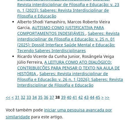
Revista interdisciplinar de Filosofia e Educação: v. 23
n. 1 (2023): Saberes: Revista Interdisciplinar de
Filosofia e Educação
Alberto Shodi Yamashiro, Marcos Roberto Vieira
Garcia,
AUTISMO COMO JUSTIFICATIVA PARA
COMPORTAMENTOS INDESEJÁVEIS
,
Saberes: Revista
interdisciplinar de Filosofia e Educação: v. 25 n. 01
(2025): Dossiê Interface Saúde Mental e Educação:
Tecendo Saberes Interdisciplinares
Ricardo Vicente da Cunha Junior, Rosângela Veiga
Júlio Ferreira,
A LEITURA COMO ATO DIALÓGICO:
CONTRIBUIÇÕES PARA PENSAR O TEXTO NA AULA DE
HISTÓRIA
,
Saberes: Revista interdisciplinar de
Filosofia e Educação: v. 26 n. 1 (2026): Saberes: Revista
Interdisciplinar de Filosofia e Educação
<<
<
31
32
33
34
35
36
37
38
39
40
41
42
43
44
45
>
>>
Você também pode
iniciar uma pesquisa avançada por
similaridade
para este artigo.