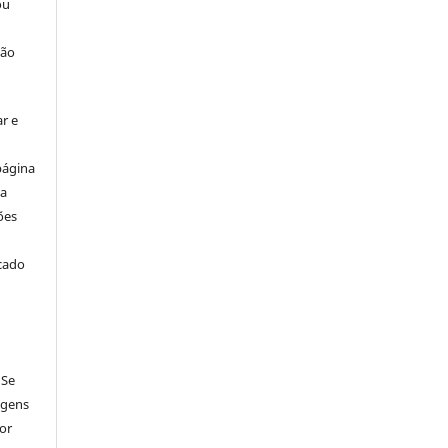
ou
ção
r e
página
ta
ões
icado
 Se
agens
por