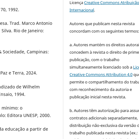
Licença
Creative Commons Atribuição
70, 1992.
Internacional
.
guesa. Trad. Marco Antonio
Autores que publicam nesta revista
ilva. Rio de Janeiro:
concordam com os seguintes termos
a. Autores mantém os direitos autorai
o & Sociedade, Campinas:
concedem à revista o direito de prime
publicação, com o trabalho
simultaneamente licenciado sob a
Lic
az e Terra, 2024.
Creative Commons Attribution 4.0
qu
permite o compartilhamento do trab
ndizado de Wilhelm
com reconhecimento da autoria e
Ensaio, 1994.
publicação inicial nesta revista.
e mínimo: o
b. Autores têm autorização para assu
ulo: Editora UNESP, 2000.
contratos adicionais separadamente,
distribuição não-exclusiva da versão 
da educação a partir de
trabalho publicada nesta revista (ex.: