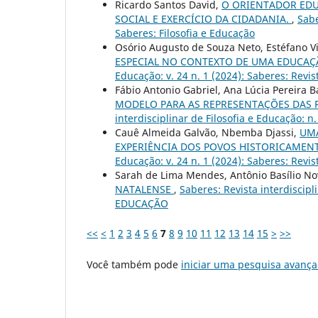
Ricardo Santos David,
O ORIENTADOR EDUC
SOCIAL E EXERCÍCIO DA CIDADANIA.
,
Sabe
Saberes: Filosofia e Educação
Osório Augusto de Souza Neto, Estéfano 
ESPECIAL NO CONTEXTO DE UMA EDUCAÇ
Educação: v. 24 n. 1 (2024): Saberes: Revis
Fábio Antonio Gabriel, Ana Lúcia Pereira 
MODELO PARA AS REPRESENTAÇÕES DAS 
interdisciplinar de Filosofia e Educação: n
Cauê Almeida Galvão, Nbemba Djassi,
UMA
EXPERIÊNCIA DOS POVOS HISTORICAME
Educação: v. 24 n. 1 (2024): Saberes: Revis
Sarah de Lima Mendes, Antônio Basílio 
NATALENSE
,
Saberes: Revista interdiscipl
EDUCAÇÃO
<<
<
1
2
3
4
5
6
7
8
9
10
11
12
13
14
15
>
>>
Você também pode
iniciar uma pesquisa avança