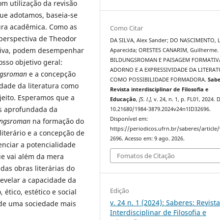
om utilização da revisão
que adotamos, baseia-se
atura acadêmica. Como as
Como Citar
perspectiva de Theodor
DA SILVA, Alex Sander; DO NASCIMENTO, L
tiva, podem desempenhar
Aparecida; ORESTES CANARIM, Guilherme.
BILDUNGSROMAN E PAISAGEM FORMATIV
sso objetivo geral:
ADORNO E A EXPRESSIVIDADE DA LITERA
ngsroman
e a concepção
COMO POSSIBILIDADE FORMADORA.
Sabe
dade da literatura como
Revista interdisciplinar de Filosofia e
eito. Esperamos que a
Educação
,
[S. l.]
, v. 24, n. 1, p. FL01, 2024. 
s aprofundada da
10.21680/1984-3879.2024v24n1ID32696.
Disponível em:
ungsroman
na formação do
https://periodicos.ufrn.br/saberes/article
literário e a concepção de
2696. Acesso em: 9 ago. 2026.
nciar a potencialidade
Fomatos de Citação
ue vai além da mera
das obras literárias do
revelar a capacidade da
Edição
ético, estético e social
v. 24 n. 1 (2024): Saberes: Revist
 de uma sociedade mais
Interdisciplinar de Filosofia e