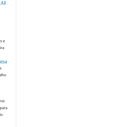
 4.0
:
s e
ira
ença
e
alho
mir
 para
do