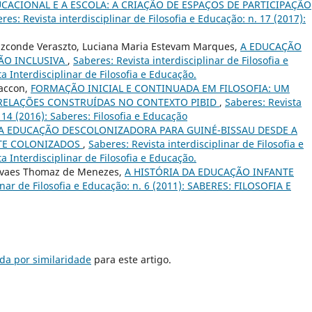
ACIONAL E A ESCOLA: A CRIAÇÃO DE ESPAÇOS DE PARTICIPAÇÃO
res: Revista interdisciplinar de Filosofia e Educação: n. 17 (2017):
Vizconde Veraszto, Luciana Maria Estevam Marques,
A EDUCAÇÃO
ÃO INCLUSIVA
,
Saberes: Revista interdisciplinar de Filosofia e
ta Interdisciplinar de Filosofia e Educação.
Baccon,
FORMAÇÃO INICIAL E CONTINUADA EM FILOSOFIA: UM
RELAÇÕES CONSTRUÍDAS NO CONTEXTO PIBID
,
Saberes: Revista
. 14 (2016): Saberes: Filosofia e Educação
 EDUCAÇÃO DESCOLONIZADORA PARA GUINÉ-BISSAU DESDE A
NTE COLONIZADOS
,
Saberes: Revista interdisciplinar de Filosofia e
ta Interdisciplinar de Filosofia e Educação.
Novaes Thomaz de Menezes,
A HISTÓRIA DA EDUCAÇÃO INFANTE
inar de Filosofia e Educação: n. 6 (2011): SABERES: FILOSOFIA E
da por similaridade
para este artigo.