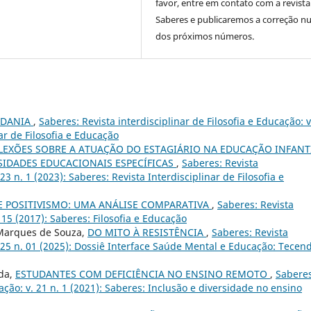
favor, entre em contato com a revista
Saberes e publicaremos a correção 
dos próximos números.
ADANIA
,
Saberes: Revista interdisciplinar de Filosofia e Educação: v
nar de Filosofia e Educação
LEXÕES SOBRE A ATUAÇÃO DO ESTAGIÁRIO NA EDUCAÇÃO INFANT
IDADES EDUCACIONAIS ESPECÍFICAS
,
Saberes: Revista
 23 n. 1 (2023): Saberes: Revista Interdisciplinar de Filosofia e
 POSITIVISMO: UMA ANÁLISE COMPARATIVA
,
Saberes: Revista
. 15 (2017): Saberes: Filosofia e Educação
o Marques de Souza,
DO MITO À RESISTÊNCIA
,
Saberes: Revista
v. 25 n. 01 (2025): Dossiê Interface Saúde Mental e Educação: Tecen
da,
ESTUDANTES COM DEFICIÊNCIA NO ENSINO REMOTO
,
Saberes
cação: v. 21 n. 1 (2021): Saberes: Inclusão e diversidade no ensino