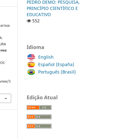
PEDRO DEMO: PESQUISA,
PRINCÍPIO CIENTÍFICO E
EDUCATIVO
552
arissa
A:
TURA
Idioma
res:
English
DOI:
Español (España)
Português (Brasil)
/view/3
Edição Atual
a