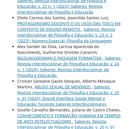
Saberes: Revista interdisciplinar de Filosofia e
Educação: v. 23 n. 1 (2023): Saberes: Revista
Interdisciplinar de Filosofia e Educação
Eliete Correia dos Santos, Josenilda Santos Luiz,
PROTAGONISMO DOCENTE E OS USOS DAS TDICS EM
CONTEXTO DE ENSINO REMOTO
,
Saberes: Revista
interdisciplinar de Filosofia e Educação: v. 23 n. 2
(2023): Número Especial: Filosofia da Linguagem
Alex Sander da Silva, Larissa Aparecida do
Nascimento, Guilherme Orestes Canarim,
BILDUNGSROMAN E PAISAGEM FORMATIVA
,
Saberes:
Revista interdisciplinar de Filosofia e Educação: v. 24
n. 1 (2024): Saberes: Revista Interdisciplinar de
Filosofia e Educação.
Cristian Geovane Gauto Vasques, Alberto Mesaque
Martins,
ABUSO SEXUAL DE MENINOS
,
Saberes:
Revista interdisciplinar de Filosofia e Educação: v. 25
n. 01 (2025): Dossiê Interface Saúde Mental e
Educação: Tecendo Saberes Interdisciplinares
Giselle Carvalho Bernardes, Juliana de Castro Chaves,
CONHECIMENTO E FORMAÇÃO HUMANA EM TEMPOS
DE ANTI-INTELECTUALISMO
,
Saberes: Revista
interdisciplinar de Filosofia e Educação: v. 25 n. 01