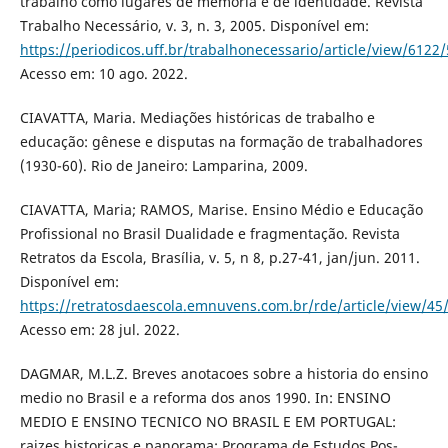
trabalho como lugares de memória e de identidade. Revista
Trabalho Necessário, v. 3, n. 3, 2005. Disponível em:
https://periodicos.uff.br/trabalhonecessario/article/view/6122
Acesso em: 10 ago. 2022.
CIAVATTA, Maria. Mediações históricas de trabalho e
educação: gênese e disputas na formação de trabalhadores
(1930-60). Rio de Janeiro: Lamparina, 2009.
CIAVATTA, Maria; RAMOS, Marise. Ensino Médio e Educação
Profissional no Brasil Dualidade e fragmentação. Revista
Retratos da Escola, Brasília, v. 5, n 8, p.27-41, jan/jun. 2011.
Disponível em:
https://retratosdaescola.emnuvens.com.br/rde/article/view/45
Acesso em: 28 jul. 2022.
DAGMAR, M.L.Z. Breves anotacoes sobre a historia do ensino
medio no Brasil e a reforma dos anos 1990. In: ENSINO
MEDIO E ENSINO TECNICO NO BRASIL E EM PORTUGAL:
raizes historicas e panorama; Programa de Estudos Pos-