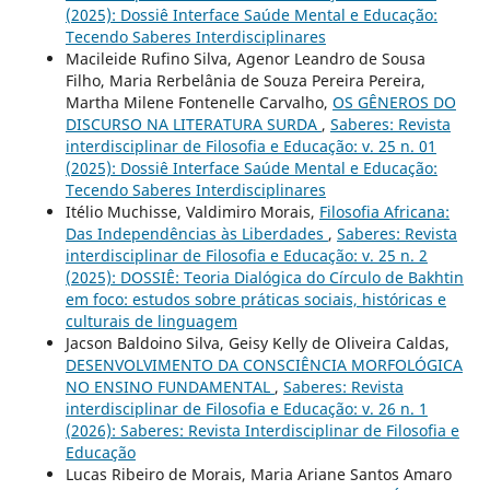
(2025): Dossiê Interface Saúde Mental e Educação:
Tecendo Saberes Interdisciplinares
Macileide Rufino Silva, Agenor Leandro de Sousa
Filho, Maria Rerbelânia de Souza Pereira Pereira,
Martha Milene Fontenelle Carvalho,
OS GÊNEROS DO
DISCURSO NA LITERATURA SURDA
,
Saberes: Revista
interdisciplinar de Filosofia e Educação: v. 25 n. 01
(2025): Dossiê Interface Saúde Mental e Educação:
Tecendo Saberes Interdisciplinares
Itélio Muchisse, Valdimiro Morais,
Filosofia Africana:
Das Independências às Liberdades
,
Saberes: Revista
interdisciplinar de Filosofia e Educação: v. 25 n. 2
(2025): DOSSIÊ: Teoria Dialógica do Círculo de Bakhtin
em foco: estudos sobre práticas sociais, históricas e
culturais de linguagem
Jacson Baldoino Silva, Geisy Kelly de Oliveira Caldas,
DESENVOLVIMENTO DA CONSCIÊNCIA MORFOLÓGICA
NO ENSINO FUNDAMENTAL
,
Saberes: Revista
interdisciplinar de Filosofia e Educação: v. 26 n. 1
(2026): Saberes: Revista Interdisciplinar de Filosofia e
Educação
Lucas Ribeiro de Morais, Maria Ariane Santos Amaro