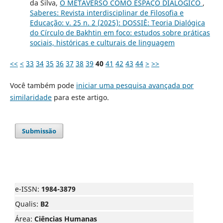
da Silva,
O METAVERSO COMO ESPAÇO DIALÓGICO
,
Saberes: Revista interdisciplinar de Filosofia e
Educação: v. 25 n. 2 (2025): DOSSIÊ: Teoria Dialógica
do Círculo de Bakhtin em foco: estudos sobre práticas
sociais, históricas e culturais de linguagem
<<
<
33
34
35
36
37
38
39
40
41
42
43
44
>
>>
Você também pode
iniciar uma pesquisa avançada por
similaridade
para este artigo.
Submissão
e-ISSN:
1984-3879
Qualis:
B2
Área:
Ciências Humanas