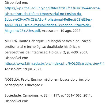
Disponível em:
https://wp.ufpel.edu.br/ppgl/files/2018/11/G%C3%AAneros-
Discursivos-da-Esfera-Empresarial-no-Ensino-da-
Educa%C3%A7%C3%A3o-Profissional-Reflex%C3%B5es-
An%C3%A1lises-e-Possibilidades-Fernanda-Pizarro-de-
Magalh%C3%A3es.pdf
. Acesso em: 10 ago. 2022.
MOURA, Dante Henrique. Educação básica e educação
profissional e tecnológica: dualidade histórica e
perspectivas de integração. Holos, v. 2, p. 4-30, 2007.
Disponível em:
https://www2.ifrn.edu.br/ojs/index.php/HOLOS/article/view/1
Acesso em: 19 jul. 2022.
NOSELLA, Paolo. Ensino médio: em busca do princípio
pedagógico. Educação e
Sociedade, Campinas, v. 32, n. 117, p. 1051–1066, 2011.
Disponível em: