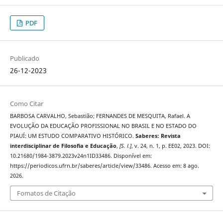
PDF
Publicado
26-12-2023
Como Citar
BARBOSA CARVALHO, Sebastião; FERNANDES DE MESQUITA, Rafael. A
EVOLUÇÃO DA EDUCAÇÃO PROFISSIONAL NO BRASIL E NO ESTADO DO
PIAUÍ: UM ESTUDO COMPARATIVO HISTÓRICO.
Saberes: Revista
interdisciplinar de Filosofia e Educação
,
[S. l.]
, v. 24, n. 1, p. EE02, 2023. DOI:
10.21680/1984-3879.2023v24n1ID33486. Disponível em:
https://periodicos.ufrn.br/saberes/article/view/33486. Acesso em: 8 ago.
2026.
Fomatos de Citação