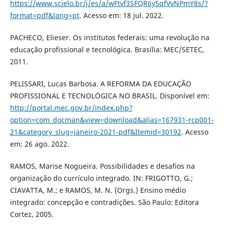
https://www.scielo.br/j/es/a/wFtvf3SFQR6y5qfVvNPmY8s/?
format=pdf&lang=pt
. Acesso em: 18 jul. 2022.
PACHECO, Elieser. Os institutos federais: uma revolução na
educação profissional e tecnológica. Brasília: MEC/SETEC,
2011.
PELISSARI, Lucas Barbosa. A REFORMA DA EDUCAÇÃO
PROFISSIONAL E TECNOLÓGICA NO BRASIL. Disponível em:
http://portal.mec.gov.br/index.php?
option=com_docman&view=download&alias=167931-rcp001-
21&category_slug=janeiro-2021-pdf&Itemid=30192
. Acesso
em: 26 ago. 2022.
RAMOS, Marise Nogueira. Possibilidades e desafios na
organização do currículo integrado. IN: FRIGOTTO, G.;
CIAVATTA, M.; e RAMOS, M. N. (Orgs.) Ensino médio
integrado: concepção e contradições. São Paulo: Editora
Cortez, 2005.