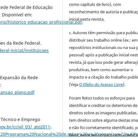
como capítulo de livro), com
Rede Federal de Educação
reconhecimento de autoria e publica
. Disponível em:
inicial nesta revista.
rio/historico_educacao_profissional.pdf
.
c. Autores têm permissão para publica
distribuir seu trabalho online (ex.: em
ões da Rede Federal.
repositórios institucionais ou na sua 
eral-inicial/instituicoes
pessoal) após a publicação inicial nes
revista, já que isso pode gerar alteraç
produtivas, bem como aumentar o
impacto e a citação do trabalho publ
e Expansão da Rede
(Veja
O Efeito do Acesso Livre
).
:
pansao_plano.pdf
Foram feitos todos os esforços para
identificar e creditar os detentores de
direitos sobre as imagens publicadas.
 Técnico e Emprego
tem direitos sobre alguma destas im
ov.br/ccivil_03/_ato2011-
e não foi corretamente identificado, 
%20o%20Programa%20Nacional%20de,sobre%20a%20organiza%C3%
favor, entre em contato com a revista