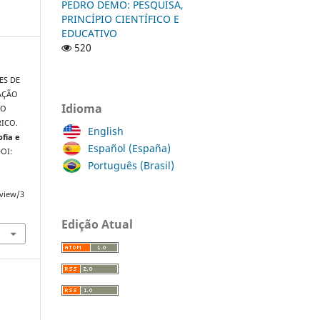
PEDRO DEMO: PESQUISA,
PRINCÍPIO CIENTÍFICO E
EDUCATIVO
520
ES DE
CAÇÃO
Idioma
DO
ICO.
English
ofia e
Español (España)
DOI:
Português (Brasil)
/view/3
Edição Atual
a