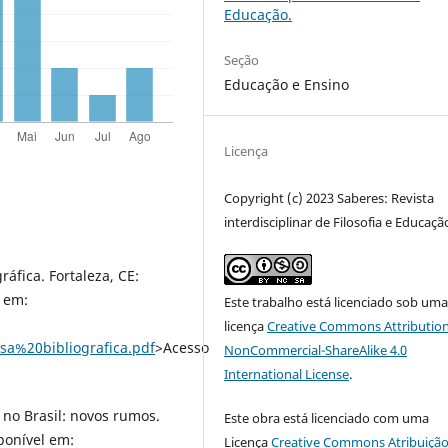
Educação.
Seção
Educação e Ensino
Licença
Copyright (c) 2023 Saberes: Revista
interdisciplinar de Filosofia e Educaçã
áfica. Fortaleza, CE:
l em:
Este trabalho está licenciado sob um
licença
Creative Commons Attribution
a%20bibliografica.pdf
>Acesso
NonCommercial-ShareAlike 4.0
International License
.
 no Brasil: novos rumos.
Este obra está licenciado com uma
ponível em:
Licença
Creative Commons Atribuição