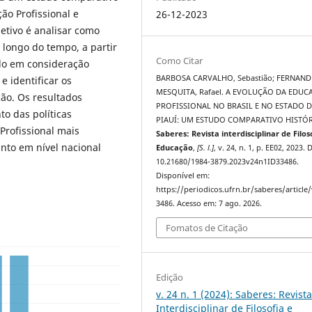
ão Profissional e
26-12-2023
jetivo é analisar como
longo do tempo, a partir
Como Citar
ndo em consideração
BARBOSA CARVALHO, Sebastião; FERNAND
e identificar os
MESQUITA, Rafael. A EVOLUÇÃO DA EDU
ção. Os resultados
PROFISSIONAL NO BRASIL E NO ESTADO 
o das políticas
PIAUÍ: UM ESTUDO COMPARATIVO HISTÓR
Profissional mais
Saberes: Revista interdisciplinar de Filos
nto em nível nacional
Educação
,
[S. l.]
, v. 24, n. 1, p. EE02, 2023. 
10.21680/1984-3879.2023v24n1ID33486.
Disponível em:
https://periodicos.ufrn.br/saberes/article
3486. Acesso em: 7 ago. 2026.
Fomatos de Citação
Edição
v. 24 n. 1 (2024): Saberes: Revist
Interdisciplinar de Filosofia e