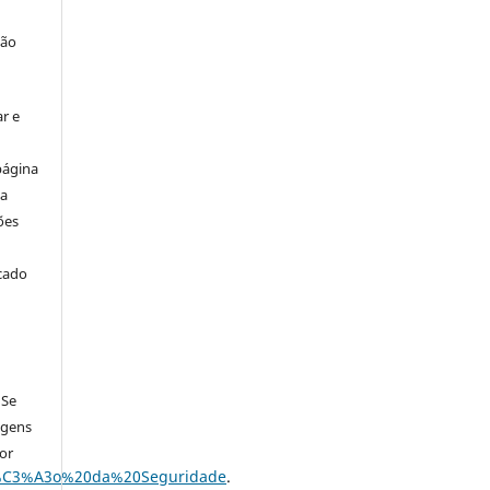
ção
r e
página
ta
ões
icado
 Se
agens
por
A7%C3%A3o%20da%20Seguridade
.