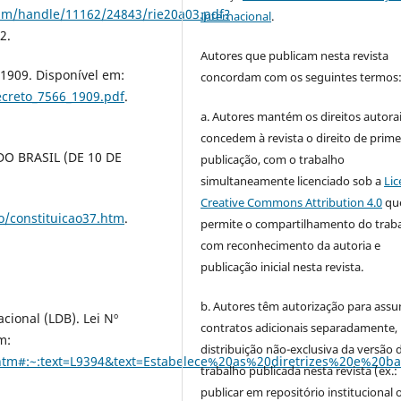
eam/handle/11162/24843/rie20a03.pdf?
Internacional
.
2.
Autores que publicam nesta revista
 1909. Disponível em:
concordam com os seguintes termos
ecreto_7566_1909.pdf
.
a. Autores mantém os direitos autorai
concedem à revista o direito de prime
O BRASIL (DE 10 DE
publicação, com o trabalho
simultaneamente licenciado sob a
Lic
Creative Commons Attribution 4.0
qu
ao/constituicao37.htm
.
permite o compartilhamento do trab
com reconhecimento da autoria e
publicação inicial nesta revista.
b. Autores têm autorização para assu
cional (LDB). Lei Nº
contratos adicionais separadamente,
m:
distribuição não-exclusiva da versão 
/l9394.htm#:~:text=L9394&text=Estabelece%20as%20diretrize
trabalho publicada nesta revista (ex.:
publicar em repositório institucional 