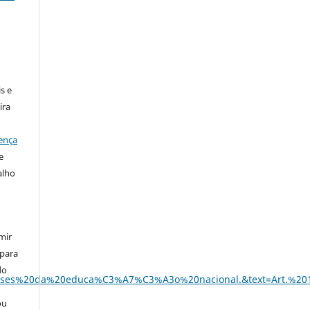
:
s e
ira
ença
e
alho
mir
 para
do
s%20e%20bases%20da%20educa%C3%A7%C3%A3o%20nacional.&text=
ou