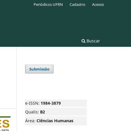
Periódicos UFRN
Cadastro
Acesso
Buscar
Submissão
e-ISSN:
1984-3879
Qualis:
B2
Área:
Ciências Humanas