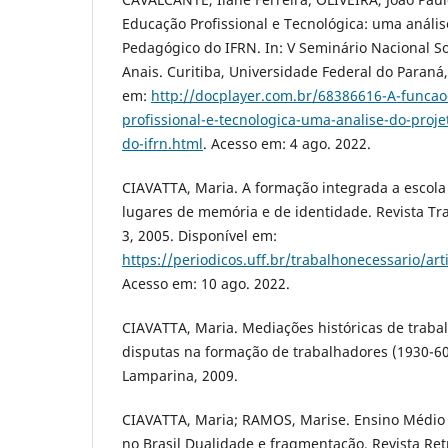
Educação Profissional e Tecnológica: uma análise
Pedagógico do IFRN. In: V Seminário Nacional Soc
Anais. Curitiba, Universidade Federal do Paraná,
em:
http://docplayer.com.br/68386616-A-funcao
profissional-e-tecnologica-uma-analise-do-proje
do-ifrn.html
. Acesso em: 4 ago. 2022.
CIAVATTA, Maria. A formação integrada a escola
lugares de memória e de identidade. Revista Tra
3, 2005. Disponível em:
https://periodicos.uff.br/trabalhonecessario/ar
Acesso em: 10 ago. 2022.
CIAVATTA, Maria. Mediações históricas de traba
disputas na formação de trabalhadores (1930-60)
Lamparina, 2009.
CIAVATTA, Maria; RAMOS, Marise. Ensino Médio 
no Brasil Dualidade e fragmentação. Revista Retr