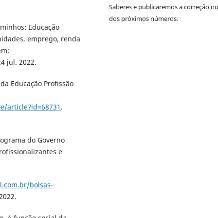
Saberes e publicaremos a correção 
dos próximos números.
aminhos: Educação
unidades, emprego, renda
em:
4 jul. 2022.
 da Educação Profissão
e/article?id=68731
.
rograma do Governo
ofissionalizantes e
ol.com.br/bolsas-
 2022.
o. A função social da