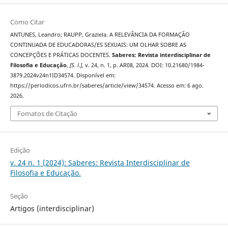
Como Citar
ANTUNES, Leandro; RAUPP, Graziela. A RELEVÂNCIA DA FORMAÇÃO
CONTINUADA DE EDUCADORAS/ES SEXUAIS: UM OLHAR SOBRE AS
CONCEPÇÕES E PRÁTICAS DOCENTES.
Saberes: Revista interdisciplinar de
Filosofia e Educação
,
[S. l.]
, v. 24, n. 1, p. AR08, 2024. DOI: 10.21680/1984-
3879.2024v24n1ID34574. Disponível em:
https://periodicos.ufrn.br/saberes/article/view/34574. Acesso em: 6 ago.
2026.
Fomatos de Citação
Edição
v. 24 n. 1 (2024): Saberes: Revista Interdisciplinar de
Filosofia e Educação.
Seção
Artigos (interdisciplinar)