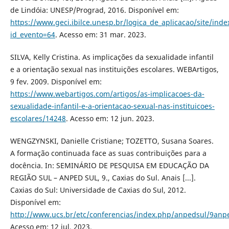
de Lindóia: UNESP/Prograd, 2016. Disponível em:
https://www.geci.ibilce.unesp.br/logica_de_aplicacao/site/inde
id_evento=64
. Acesso em: 31 mar. 2023.
SILVA, Kelly Cristina. As implicações da sexualidade infantil
e a orientação sexual nas instituições escolares. WEBArtigos,
9 fev. 2009. Disponível em:
https://www.webartigos.com/artigos/as-implicacoes-da-
sexualidade-infantil-e-a-orientacao-sexual-nas-instituicoes-
escolares/14248
. Acesso em: 12 jun. 2023.
WENGZYNSKI, Danielle Cristiane; TOZETTO, Susana Soares.
A formação continuada face as suas contribuições para a
docência. In: SEMINÁRIO DE PESQUISA EM EDUCAÇÃO DA
REGIÃO SUL – ANPED SUL, 9., Caxias do Sul. Anais [...].
Caxias do Sul: Universidade de Caxias do Sul, 2012.
Disponível em:
http://www.ucs.br/etc/conferencias/index.php/anpedsul/9anp
Acesso em: 12 jul. 2023.