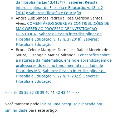
da filosofia na Lei 13.415/17
,
Saberes: Revista
interdisciplinar de Filosofia e Educação: v. 18 n. 2
(2018): Saberes: Filosofia e Educação
André Luiz Simões Pedreira, José Clérison Santos
Alves,
COMENTÁRIOS SOBRE AS CONTRIBUIÇÕES DE
MAX WEBER AO PROCESSO DE INVESTIGAÇÃO
CIENTÍFICA
,
Saberes: Revista interdisciplinar de
Filosofia e Educação: v. 18 n. 3 (2018): Saberes:
Filosofia e Educação
Bruna Celene Marques Dornelles, Rafael Moreira de
Souza, Elisangela Matias Miranda,
Concepções sobre
a natureza da matemática, ensino e aprendizagem de
professores do ensino fundamental na cidade de
Dourados-MS
,
Saberes: Revista interdisciplinar de
Filosofia e Educação: v. 22 n. 1 (2022): Saberes:
Filosofia e Educação
<<
<
34
35
36
37
38
39
40
41
42
43
44
>
>>
Você também pode
iniciar uma pesquisa avançada por
similaridade
para este artigo.