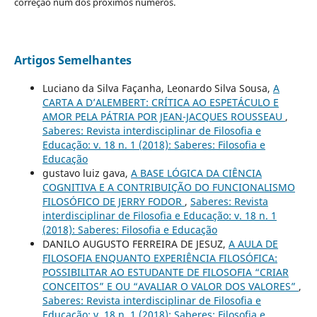
correção num dos próximos números.
Artigos Semelhantes
Luciano da Silva Façanha, Leonardo Silva Sousa,
A
CARTA A D’ALEMBERT: CRÍTICA AO ESPETÁCULO E
AMOR PELA PÁTRIA POR JEAN-JACQUES ROUSSEAU
,
Saberes: Revista interdisciplinar de Filosofia e
Educação: v. 18 n. 1 (2018): Saberes: Filosofia e
Educação
gustavo luiz gava,
A BASE LÓGICA DA CIÊNCIA
COGNITIVA E A CONTRIBUIÇÃO DO FUNCIONALISMO
FILOSÓFICO DE JERRY FODOR
,
Saberes: Revista
interdisciplinar de Filosofia e Educação: v. 18 n. 1
(2018): Saberes: Filosofia e Educação
DANILO AUGUSTO FERREIRA DE JESUZ,
A AULA DE
FILOSOFIA ENQUANTO EXPERIÊNCIA FILOSÓFICA:
POSSIBILITAR AO ESTUDANTE DE FILOSOFIA “CRIAR
CONCEITOS” E OU “AVALIAR O VALOR DOS VALORES”
,
Saberes: Revista interdisciplinar de Filosofia e
Educação: v. 18 n. 1 (2018): Saberes: Filosofia e