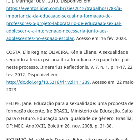
[...]. Maringá: UEM, 2013. Disponível em:
https://eventos.idvn.com.br/sies2015/trabalhos/788/a-
importancia-da-educaaao-sexual-na-formaaao-de-
professores-o-projeto-laboratario-de-educaaao-sexual-
adolescer-e-a-intervenaao-necessaria-junto-aos-
adolescentes-no-espaao-escolar
. Acesso em: 16 fev. 2023.
COSTA, Elis Regina; OLIVEIRA, Kênia Eliane. A sexualidade
segundo a teoria psicanalítica freudiana e o papel dos pais
neste processo. Itinerarius Reflectionis, v. 7, n. 1, p. 1-17, 22
fev. 2012. Disponível em:
http://dx.doi.org/10.5216/rir.v2i11.1239
. Acesso em: 22 maio
2023.
FELIPE, Jane. Educação para a sexualidade: uma proposta de
formação docente. In: BRASIL, Ministério da Educação. Salto
para o Futuro. Educação para igualdade de gênero. Brasília,
DF: MEC, Ano XVIII, Boletim 26, nov. 2008, p. 31-38.
FIGUEIRÓ, Mary Neide Damico. Educação sexual no Brasil: