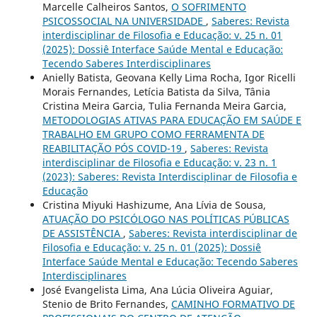
Marcelle Calheiros Santos,
O SOFRIMENTO
PSICOSSOCIAL NA UNIVERSIDADE
,
Saberes: Revista
interdisciplinar de Filosofia e Educação: v. 25 n. 01
(2025): Dossiê Interface Saúde Mental e Educação:
Tecendo Saberes Interdisciplinares
Anielly Batista, Geovana Kelly Lima Rocha, Igor Ricelli
Morais Fernandes, Letícia Batista da Silva, Tânia
Cristina Meira Garcia, Tulia Fernanda Meira Garcia,
METODOLOGIAS ATIVAS PARA EDUCAÇÃO EM SAÚDE E
TRABALHO EM GRUPO COMO FERRAMENTA DE
REABILITAÇÃO PÓS COVID-19
,
Saberes: Revista
interdisciplinar de Filosofia e Educação: v. 23 n. 1
(2023): Saberes: Revista Interdisciplinar de Filosofia e
Educação
Cristina Miyuki Hashizume, Ana Lívia de Sousa,
ATUAÇÃO DO PSICÓLOGO NAS POLÍTICAS PÚBLICAS
DE ASSISTÊNCIA
,
Saberes: Revista interdisciplinar de
Filosofia e Educação: v. 25 n. 01 (2025): Dossiê
Interface Saúde Mental e Educação: Tecendo Saberes
Interdisciplinares
José Evangelista Lima, Ana Lúcia Oliveira Aguiar,
Stenio de Brito Fernandes,
CAMINHO FORMATIVO DE