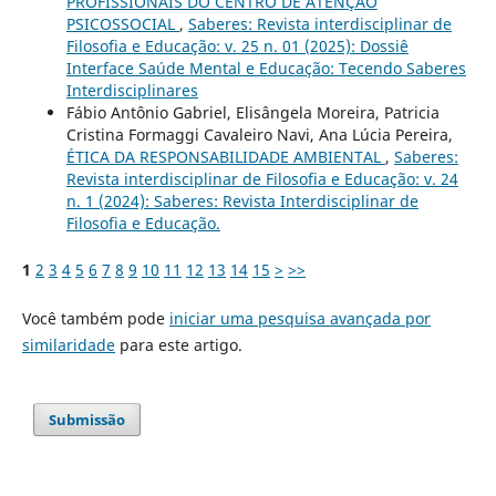
PROFISSIONAIS DO CENTRO DE ATENÇÃO
PSICOSSOCIAL
,
Saberes: Revista interdisciplinar de
Filosofia e Educação: v. 25 n. 01 (2025): Dossiê
Interface Saúde Mental e Educação: Tecendo Saberes
Interdisciplinares
Fábio Antônio Gabriel, Elisângela Moreira, Patricia
Cristina Formaggi Cavaleiro Navi, Ana Lúcia Pereira,
ÉTICA DA RESPONSABILIDADE AMBIENTAL
,
Saberes:
Revista interdisciplinar de Filosofia e Educação: v. 24
n. 1 (2024): Saberes: Revista Interdisciplinar de
Filosofia e Educação.
1
2
3
4
5
6
7
8
9
10
11
12
13
14
15
>
>>
Você também pode
iniciar uma pesquisa avançada por
similaridade
para este artigo.
Submissão