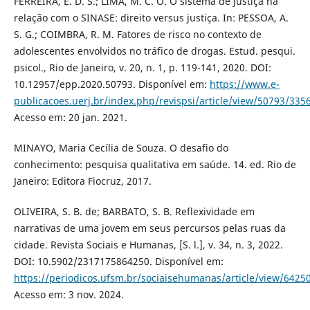
FERREIRA, E. D. S.; LIMA, M. C. O. O sistema de justiça na
relação com o SINASE: direito versus justiça. In: PESSOA, A.
S. G.; COIMBRA, R. M. Fatores de risco no contexto de
adolescentes envolvidos no tráfico de drogas. Estud. pesqui.
psicol., Rio de Janeiro, v. 20, n. 1, p. 119-141, 2020. DOI:
10.12957/epp.2020.50793. Disponível em:
https://www.e-
publicacoes.uerj.br/index.php/revispsi/article/view/50793/335
Acesso em: 20 jan. 2021.
MINAYO, Maria Cecília de Souza. O desafio do
conhecimento: pesquisa qualitativa em saúde. 14. ed. Rio de
Janeiro: Editora Fiocruz, 2017.
OLIVEIRA, S. B. de; BARBATO, S. B. Reflexividade em
narrativas de uma jovem em seus percursos pelas ruas da
cidade. Revista Sociais e Humanas, [S. l.], v. 34, n. 3, 2022.
DOI: 10.5902/2317175864250. Disponível em:
https://periodicos.ufsm.br/sociaisehumanas/article/view/6425
Acesso em: 3 nov. 2024.