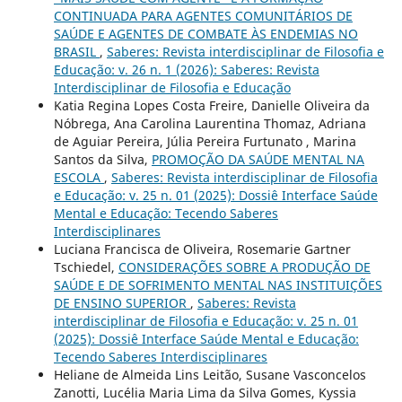
CONTINUADA PARA AGENTES COMUNITÁRIOS DE
SAÚDE E AGENTES DE COMBATE ÀS ENDEMIAS NO
BRASIL
,
Saberes: Revista interdisciplinar de Filosofia e
Educação: v. 26 n. 1 (2026): Saberes: Revista
Interdisciplinar de Filosofia e Educação
Katia Regina Lopes Costa Freire, Danielle Oliveira da
Nóbrega, Ana Carolina Laurentina Thomaz, Adriana
de Aguiar Pereira, Júlia Pereira Furtunato , Marina
Santos da Silva,
PROMOÇÃO DA SAÚDE MENTAL NA
ESCOLA
,
Saberes: Revista interdisciplinar de Filosofia
e Educação: v. 25 n. 01 (2025): Dossiê Interface Saúde
Mental e Educação: Tecendo Saberes
Interdisciplinares
Luciana Francisca de Oliveira, Rosemarie Gartner
Tschiedel,
CONSIDERAÇÕES SOBRE A PRODUÇÃO DE
SAÚDE E DE SOFRIMENTO MENTAL NAS INSTITUIÇÕES
DE ENSINO SUPERIOR
,
Saberes: Revista
interdisciplinar de Filosofia e Educação: v. 25 n. 01
(2025): Dossiê Interface Saúde Mental e Educação:
Tecendo Saberes Interdisciplinares
Heliane de Almeida Lins Leitão, Susane Vasconcelos
Zanotti, Lucélia Maria Lima da Silva Gomes, Kyssia