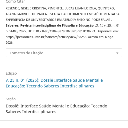
Como Citar
RESENDE, GISELE CRISTINA; PIMENTEL, LUCAS LUAN LOIOLA; QUINTERO,
ALANA GABRIELE DE PAULA. ESCUTA E ACOLHIMENTO EM SAÚDE MENTAL: A
EXPERIÊNCIA DE UNIVERSITÁRIOS EM ATENDIMENTO NO PODE FALAR .
Saberes: Revista interdisciplinar de Filosofia e Educação
,
[S. l.]
, v. 25, n. 01,
p. SM05, 2025. DOI: 10.21680/1984-3879.2025v25n01ID38253. Disponível em:
https://periodicos.ufrn.br/saberes/article/view/38253. Acesso em: 6 ago.
2026.
Fomatos de Citação
Edição
v. 25 n. 01 (2025): Dossiê Interface Saúde Mental e
Educação: Tecendo Saberes Interdisciplinares
Seção
Dossiê: Interface Saúde Mental e Educação: Tecendo
Saberes Interdisciplinares