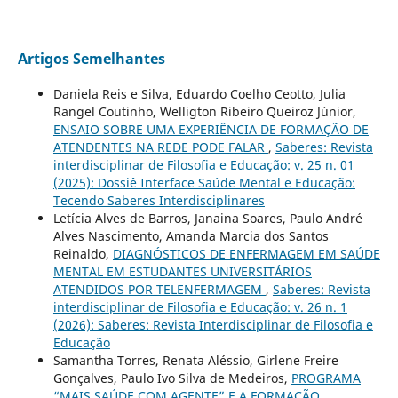
Artigos Semelhantes
Daniela Reis e Silva, Eduardo Coelho Ceotto, Julia
Rangel Coutinho, Welligton Ribeiro Queiroz Júnior,
ENSAIO SOBRE UMA EXPERIÊNCIA DE FORMAÇÃO DE
ATENDENTES NA REDE PODE FALAR
,
Saberes: Revista
interdisciplinar de Filosofia e Educação: v. 25 n. 01
(2025): Dossiê Interface Saúde Mental e Educação:
Tecendo Saberes Interdisciplinares
Letícia Alves de Barros, Janaina Soares, Paulo André
Alves Nascimento, Amanda Marcia dos Santos
Reinaldo,
DIAGNÓSTICOS DE ENFERMAGEM EM SAÚDE
MENTAL EM ESTUDANTES UNIVERSITÁRIOS
ATENDIDOS POR TELENFERMAGEM
,
Saberes: Revista
interdisciplinar de Filosofia e Educação: v. 26 n. 1
(2026): Saberes: Revista Interdisciplinar de Filosofia e
Educação
Samantha Torres, Renata Aléssio, Girlene Freire
Gonçalves, Paulo Ivo Silva de Medeiros,
PROGRAMA
“MAIS SAÚDE COM AGENTE” E A FORMAÇÃO