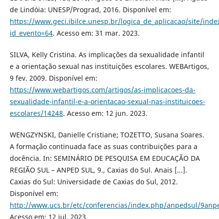
de Lindóia: UNESP/Prograd, 2016. Disponível em:
https://www.geci.ibilce.unesp.br/logica_de_aplicacao/site/inde
id_evento=64
. Acesso em: 31 mar. 2023.
SILVA, Kelly Cristina. As implicações da sexualidade infantil
e a orientação sexual nas instituições escolares. WEBArtigos,
9 fev. 2009. Disponível em:
https://www.webartigos.com/artigos/as-implicacoes-da-
sexualidade-infantil-e-a-orientacao-sexual-nas-instituicoes-
escolares/14248
. Acesso em: 12 jun. 2023.
WENGZYNSKI, Danielle Cristiane; TOZETTO, Susana Soares.
A formação continuada face as suas contribuições para a
docência. In: SEMINÁRIO DE PESQUISA EM EDUCAÇÃO DA
REGIÃO SUL – ANPED SUL, 9., Caxias do Sul. Anais [...].
Caxias do Sul: Universidade de Caxias do Sul, 2012.
Disponível em:
http://www.ucs.br/etc/conferencias/index.php/anpedsul/9anp
Acesso em: 12 jul. 2023.