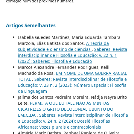
correção num dos próximos números.
Artigos Semelhantes
Isabella Guedes Martinez, Maria Eduarda Tambara
Marzola, Elias Batista dos Santos,
A Teoria da
subjetividade e o ensino de ciências
,
Saberes: Revista
interdisciplinar de Filosofia e Educação: v. 22 n. 1
(2022): Saberes: Filosofia e Educação
Marcos Alexandre Fernandes Rodrigues, Kelli
Machado da Rosa,
EM NOME DE UMA GUERRA RACIAL
TOTAL
,
Saberes: Revista interdisciplinar de Filosofia e
Educação: v. 23 n. 2 (2023): Número Especial: Filosofia
da Linguagem
Jailma dos Santos Pedreira Moreira, Nádja Nayra Brito
Leite,
PERMITA QUE EU FALE NÃO ÀS MINHAS
CICATRIZES O GRITO DECOLONIAL UBUNTU DO
EMICIDA
,
Saberes: Revista interdisciplinar de Filosofia
e Educação: v. 24 n. 2 (2024): Dossiê Filosofias
Africanas: Vozes plurais e contracoloniais
Almária Mariz Batista, Raphael Raniere de Oliveira