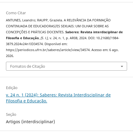
Como Citar
ANTUNES, Leandro; RAUPP, Graziela. A RELEVÂNCIA DA FORMAÇÃO
CONTINUADA DE EDUCADORAS/ES SEXUAIS: UM OLHAR SOBRE AS
CONCEPÇÕES E PRÁTICAS DOCENTES.
Saberes: Revista interdisciplinar de
Filosofia e Educação
,
[S. l.]
, v. 24, n. 1, p. AR08, 2024. DOI: 10.21680/1984-
3879.2024v24n1ID34574. Disponível em:
https://periodicos.ufrn.br/saberes/article/view/34574. Acesso em: 6 ago.
2026.
Fomatos de Citação
Edição
v. 24 n. 1 (2024): Saberes: Revista Interdisciplinar de
Filosofia e Educação.
Seção
Artigos (interdisciplinar)