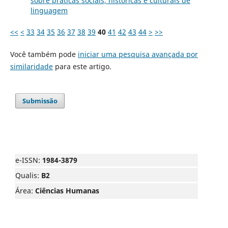
sobre práticas sociais, históricas e culturais de
linguagem
<<
<
33
34
35
36
37
38
39
40
41
42
43
44
>
>>
Você também pode
iniciar uma pesquisa avançada por
similaridade
para este artigo.
Submissão
e-ISSN:
1984-3879
Qualis:
B2
Área:
Ciências Humanas