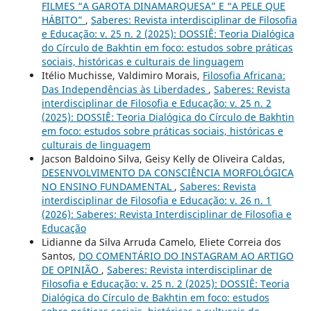
FILMES “A GAROTA DINAMARQUESA” E “A PELE QUE
HÁBITO”
,
Saberes: Revista interdisciplinar de Filosofia
e Educação: v. 25 n. 2 (2025): DOSSIÊ: Teoria Dialógica
do Círculo de Bakhtin em foco: estudos sobre práticas
sociais, históricas e culturais de linguagem
Itélio Muchisse, Valdimiro Morais,
Filosofia Africana:
Das Independências às Liberdades
,
Saberes: Revista
interdisciplinar de Filosofia e Educação: v. 25 n. 2
(2025): DOSSIÊ: Teoria Dialógica do Círculo de Bakhtin
em foco: estudos sobre práticas sociais, históricas e
culturais de linguagem
Jacson Baldoino Silva, Geisy Kelly de Oliveira Caldas,
DESENVOLVIMENTO DA CONSCIÊNCIA MORFOLÓGICA
NO ENSINO FUNDAMENTAL
,
Saberes: Revista
interdisciplinar de Filosofia e Educação: v. 26 n. 1
(2026): Saberes: Revista Interdisciplinar de Filosofia e
Educação
Lidianne da Silva Arruda Camelo, Eliete Correia dos
Santos,
DO COMENTÁRIO DO INSTAGRAM AO ARTIGO
DE OPINIÃO
,
Saberes: Revista interdisciplinar de
Filosofia e Educação: v. 25 n. 2 (2025): DOSSIÊ: Teoria
Dialógica do Círculo de Bakhtin em foco: estudos