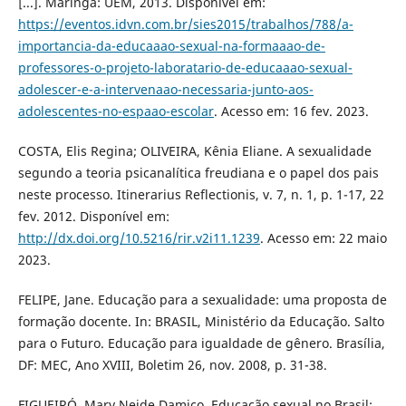
[...]. Maringá: UEM, 2013. Disponível em:
https://eventos.idvn.com.br/sies2015/trabalhos/788/a-
importancia-da-educaaao-sexual-na-formaaao-de-
professores-o-projeto-laboratario-de-educaaao-sexual-
adolescer-e-a-intervenaao-necessaria-junto-aos-
adolescentes-no-espaao-escolar
. Acesso em: 16 fev. 2023.
COSTA, Elis Regina; OLIVEIRA, Kênia Eliane. A sexualidade
segundo a teoria psicanalítica freudiana e o papel dos pais
neste processo. Itinerarius Reflectionis, v. 7, n. 1, p. 1-17, 22
fev. 2012. Disponível em:
http://dx.doi.org/10.5216/rir.v2i11.1239
. Acesso em: 22 maio
2023.
FELIPE, Jane. Educação para a sexualidade: uma proposta de
formação docente. In: BRASIL, Ministério da Educação. Salto
para o Futuro. Educação para igualdade de gênero. Brasília,
DF: MEC, Ano XVIII, Boletim 26, nov. 2008, p. 31-38.
FIGUEIRÓ, Mary Neide Damico. Educação sexual no Brasil: