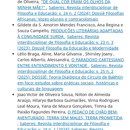
de Oliveira,
“DE QUAL COR ERAM OS OLHOS DA
MINHA MÃE?”
,
Saberes: Revista interdisciplinar de
Filosofia e Educação: v. 24 n. 2 (2024): Dossiê Filosofias
Africanas: Vozes plurais e contracoloniais
Gildete da S. Amorim Mendes Francisco, Ana Regina e
Souza Campello,
PRODUÇÕES LITERÁRIAS ADAPTADAS
À COMUNIDADE SURDA
,
Saberes: Revista
interdisciplinar de Filosofia e Educação: v. 23 n. 3
(2023): Dossiê Filosofia da Educação e Modernidade
Lélio Braga, Aline, Maria Gilvania , Shirsley Joany ,
Carlos Alberto, Alessandra,
O PARADOXO CARTESIANO
ENTRE ENTENDIMENTO E VONTADE
,
Saberes: Revista
interdisciplinar de Filosofia e Educação: v. 25 n. 2
(2025): DOSSIÊ: Teoria Dialógica do Círculo de Bakhtin
em foco: estudos sobre práticas sociais, históricas e
culturais de linguagem
Joao Victor de Oliveira Sousa, Nilton de Almeida
Araújo, Hilaryo Barbosa Guimarães, Virna Rodrigues
Leal Moura, Yana de Moura Gonçalves, Timna da
Paixão Fagundes Pereira,
O PEDAÇO DE CHÃO BEM-
AVENTURADO, TERRA SEM MALES, TERRA PROMETIDA
,
Saberes: Revista interdisciplinar de Filosofia e
Educação: v. 24 n. 1 (2024): Saberes: Revista