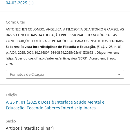
04-03-2025 (1)
Como Citar
ANTONECHEN COLOMBO, ANGELICA. A FILOSOFIA DE ANTONIO GRAMSCI, AS
BASES CONCEITUAIS DA EDUCAÇÃO PROFISSIONAL E TECNOLÓGICA E AS
CONTRIBUIÇÕES POLÍTICAS E PEDAGÓGICAS PARA OS INSTITUTOS FEDERAIS.
Saberes: Revista interdisciplinar de Filosofia e Educação
,
[S. l.]
, v. 25, n. 01,
p. AI04, 2025. DOI: 10.21680/1984-3879.2025v25n01ID36731. Disponível em:
https://periodicos.ufrn.br/saberes/article/view/36731. Acesso em: 8 ago.
2026.
Fomatos de Citação
Edição
v. 25 n. 01 (2025): Dossiê Interface Saúde Mental e
Educação: Tecendo Saberes Interdisciplinares
Seção
Artigos (interdisciplinar)