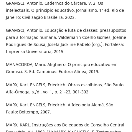
GRAMSCI, Antonio. Cadernos do Cárcere. V. 2. Os
intelectuais. O princípio educativo. Jornalismo. 1ª ed. Rio de
Janeiro: Civilização Brasileira, 2023.
GRAMSCI, Antonio. Educação e luta de classes: pressupostos
para a formação humana. Valdemarin Coelho Gomes, Joeline
Rodrigues de Sousa, Josefa Jackline Rabelo (org.). Fortaleza:
Imprensa Universitária, 2015.
MANACORDA, Mario Alighiero. O princípio educativo em
Gramsci. 3. Ed. Campinas: Editora Alínea, 2019.
MARX, Karl, ENGELS, Friedrich. Obras escolhidas. São Paulo:
Alfa-Ômega, s./d., vol 1, p. 21-23, 301-302.
MARX, Karl, ENGELS, Friedrich. A Ideologia Alemã. São
Paulo: Boitempo, 2007.
MARX, KARL. Instruções aos Delegados do Conselho Central
Provisório, Ait, 1868. IN: MARX, K.; ENGELS, F. Textos sobre