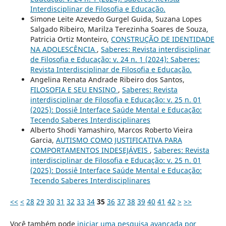
Interdisciplinar de Filosofia e Educação.
Simone Leite Azevedo Gurgel Guida, Suzana Lopes
Salgado Ribeiro, Marilza Terezinha Soares de Souza,
Patricia Ortiz Monteiro,
CONSTRUÇÃO DE IDENTIDADE
NA ADOLESCÊNCIA
,
Saberes: Revista interdisciplinar
de Filosofia e Educação: v. 24 n. 1 (2024): Saberes:
Revista Interdisciplinar de Filosofia e Educação.
Angelina Renata Andrade Ribeiro dos Santos,
FILOSOFIA E SEU ENSINO
,
Saberes: Revista
interdisciplinar de Filosofia e Educação: v. 25 n. 01
(2025): Dossiê Interface Saúde Mental e Educação:
Tecendo Saberes Interdisciplinares
Alberto Shodi Yamashiro, Marcos Roberto Vieira
Garcia,
AUTISMO COMO JUSTIFICATIVA PARA
COMPORTAMENTOS INDESEJÁVEIS
,
Saberes: Revista
interdisciplinar de Filosofia e Educação: v. 25 n. 01
(2025): Dossiê Interface Saúde Mental e Educação:
Tecendo Saberes Interdisciplinares
<<
<
28
29
30
31
32
33
34
35
36
37
38
39
40
41
42
>
>>
Você também pode
iniciar uma pesquisa avançada por