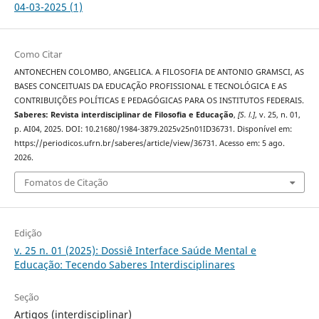
04-03-2025 (1)
Como Citar
ANTONECHEN COLOMBO, ANGELICA. A FILOSOFIA DE ANTONIO GRAMSCI, AS
BASES CONCEITUAIS DA EDUCAÇÃO PROFISSIONAL E TECNOLÓGICA E AS
CONTRIBUIÇÕES POLÍTICAS E PEDAGÓGICAS PARA OS INSTITUTOS FEDERAIS.
Saberes: Revista interdisciplinar de Filosofia e Educação
,
[S. l.]
, v. 25, n. 01,
p. AI04, 2025. DOI: 10.21680/1984-3879.2025v25n01ID36731. Disponível em:
https://periodicos.ufrn.br/saberes/article/view/36731. Acesso em: 5 ago.
2026.
Fomatos de Citação
Edição
v. 25 n. 01 (2025): Dossiê Interface Saúde Mental e
Educação: Tecendo Saberes Interdisciplinares
Seção
Artigos (interdisciplinar)