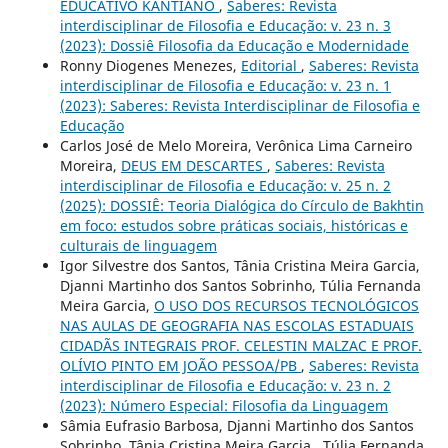
EDUCATIVO KANTIANO
,
Saberes: Revista
interdisciplinar de Filosofia e Educação: v. 23 n. 3
(2023): Dossiê Filosofia da Educação e Modernidade
Ronny Diogenes Menezes,
Editorial
,
Saberes: Revista
interdisciplinar de Filosofia e Educação: v. 23 n. 1
(2023): Saberes: Revista Interdisciplinar de Filosofia e
Educação
Carlos José de Melo Moreira, Verônica Lima Carneiro
Moreira,
DEUS EM DESCARTES
,
Saberes: Revista
interdisciplinar de Filosofia e Educação: v. 25 n. 2
(2025): DOSSIÊ: Teoria Dialógica do Círculo de Bakhtin
em foco: estudos sobre práticas sociais, históricas e
culturais de linguagem
Igor Silvestre dos Santos, Tânia Cristina Meira Garcia,
Djanni Martinho dos Santos Sobrinho, Túlia Fernanda
Meira Garcia,
O USO DOS RECURSOS TECNOLÓGICOS
NAS AULAS DE GEOGRAFIA NAS ESCOLAS ESTADUAIS
CIDADÃS INTEGRAIS PROF. CELESTIN MALZAC E PROF.
OLÍVIO PINTO EM JOÃO PESSOA/PB
,
Saberes: Revista
interdisciplinar de Filosofia e Educação: v. 23 n. 2
(2023): Número Especial: Filosofia da Linguagem
Sâmia Eufrasio Barbosa, Djanni Martinho dos Santos
Sobrinho, Tânia Cristina Meira Garcia , Túlia Fernanda