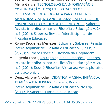
Meira Garcia,
TECNOLOGIAS DA INFORMAÇÃO E
COMUNICAÇÃO (TICS) UTILIZADAS PELOS
PROFESSORES DE GEOGRAFIA PARA O ENSINO-
APRENDIZAGEM, NO ANO DE 2022, EM ESCOLAS DE
ENSINO MÉDIO DA CIDADE DE CRATO/CE.
,
Saberes:
Revista interdisciplinar de Filosofia e Educação: v. 24
n. 1 (2024): Saberes: Revista Interdisciplinar de
Filosofia e Educação.
Ronny Diogenes Menezes,
Editorial
,
Saberes: Revista
interdisciplinar de Filosofia e Educação: v. 23 n. 2
(2023): Número Especial: Filosofia da Linguagem
Eugénio Lopes,
Antropologia das Emoções
,
Saberes:
Revista interdisciplinar de Filosofia e Educação: v. 24
n. 2 (2024): Dossiê Filosofias Africanas: Vozes plurais e
contracoloniais
Deniz Alcione Nicolay,
DIDÁTICA MAGNA: INFÂNCIA,
TRAGÉDIA E NIILISMO
,
Saberes: Revista
interdisciplinar de Filosofia e Educação: No Esp.
(2011/1); Saberes: Filosofia e Educação
<<
<
23
24
25
26
27
28
29
30
31
32
33
34
35
36
37
>
>>