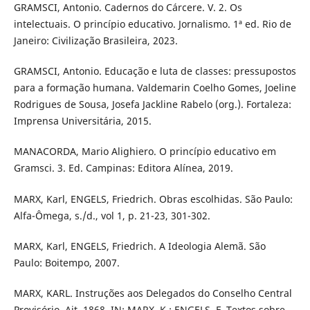
GRAMSCI, Antonio. Cadernos do Cárcere. V. 2. Os
intelectuais. O princípio educativo. Jornalismo. 1ª ed. Rio de
Janeiro: Civilização Brasileira, 2023.
GRAMSCI, Antonio. Educação e luta de classes: pressupostos
para a formação humana. Valdemarin Coelho Gomes, Joeline
Rodrigues de Sousa, Josefa Jackline Rabelo (org.). Fortaleza:
Imprensa Universitária, 2015.
MANACORDA, Mario Alighiero. O princípio educativo em
Gramsci. 3. Ed. Campinas: Editora Alínea, 2019.
MARX, Karl, ENGELS, Friedrich. Obras escolhidas. São Paulo:
Alfa-Ômega, s./d., vol 1, p. 21-23, 301-302.
MARX, Karl, ENGELS, Friedrich. A Ideologia Alemã. São
Paulo: Boitempo, 2007.
MARX, KARL. Instruções aos Delegados do Conselho Central
Provisório, Ait, 1868. IN: MARX, K.; ENGELS, F. Textos sobre