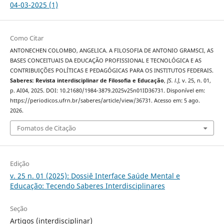
04-03-2025 (1)
Como Citar
ANTONECHEN COLOMBO, ANGELICA. A FILOSOFIA DE ANTONIO GRAMSCI, AS
BASES CONCEITUAIS DA EDUCAÇÃO PROFISSIONAL E TECNOLÓGICA E AS
CONTRIBUIÇÕES POLÍTICAS E PEDAGÓGICAS PARA OS INSTITUTOS FEDERAIS.
Saberes: Revista interdisciplinar de Filosofia e Educação
,
[S. l.]
, v. 25, n. 01,
p. AI04, 2025. DOI: 10.21680/1984-3879.2025v25n01ID36731. Disponível em:
https://periodicos.ufrn.br/saberes/article/view/36731. Acesso em: 5 ago.
2026.
Fomatos de Citação
Edição
v. 25 n. 01 (2025): Dossiê Interface Saúde Mental e
Educação: Tecendo Saberes Interdisciplinares
Seção
Artigos (interdisciplinar)