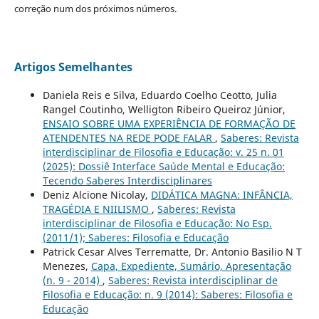
correção num dos próximos números.
Artigos Semelhantes
Daniela Reis e Silva, Eduardo Coelho Ceotto, Julia
Rangel Coutinho, Welligton Ribeiro Queiroz Júnior,
ENSAIO SOBRE UMA EXPERIÊNCIA DE FORMAÇÃO DE
ATENDENTES NA REDE PODE FALAR
,
Saberes: Revista
interdisciplinar de Filosofia e Educação: v. 25 n. 01
(2025): Dossiê Interface Saúde Mental e Educação:
Tecendo Saberes Interdisciplinares
Deniz Alcione Nicolay,
DIDÁTICA MAGNA: INFÂNCIA,
TRAGÉDIA E NIILISMO
,
Saberes: Revista
interdisciplinar de Filosofia e Educação: No Esp.
(2011/1); Saberes: Filosofia e Educação
Patrick Cesar Alves Terrematte, Dr. Antonio Basilio N T
Menezes,
Capa, Expediente, Sumário, Apresentação
(n. 9 - 2014)
,
Saberes: Revista interdisciplinar de
Filosofia e Educação: n. 9 (2014): Saberes: Filosofia e
Educação