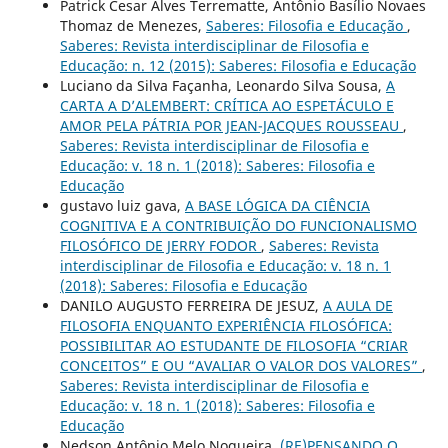
Patrick Cesar Alves Terrematte, Antônio Basílio Novaes
Thomaz de Menezes,
Saberes: Filosofia e Educação
,
Saberes: Revista interdisciplinar de Filosofia e
Educação: n. 12 (2015): Saberes: Filosofia e Educação
Luciano da Silva Façanha, Leonardo Silva Sousa,
A
CARTA A D’ALEMBERT: CRÍTICA AO ESPETÁCULO E
AMOR PELA PÁTRIA POR JEAN-JACQUES ROUSSEAU
,
Saberes: Revista interdisciplinar de Filosofia e
Educação: v. 18 n. 1 (2018): Saberes: Filosofia e
Educação
gustavo luiz gava,
A BASE LÓGICA DA CIÊNCIA
COGNITIVA E A CONTRIBUIÇÃO DO FUNCIONALISMO
FILOSÓFICO DE JERRY FODOR
,
Saberes: Revista
interdisciplinar de Filosofia e Educação: v. 18 n. 1
(2018): Saberes: Filosofia e Educação
DANILO AUGUSTO FERREIRA DE JESUZ,
A AULA DE
FILOSOFIA ENQUANTO EXPERIÊNCIA FILOSÓFICA:
POSSIBILITAR AO ESTUDANTE DE FILOSOFIA “CRIAR
CONCEITOS” E OU “AVALIAR O VALOR DOS VALORES”
,
Saberes: Revista interdisciplinar de Filosofia e
Educação: v. 18 n. 1 (2018): Saberes: Filosofia e
Educação
Nedson Antônio Melo Nogueira,
(RE)PENSANDO O