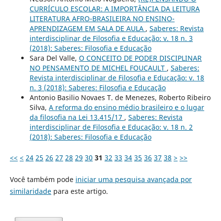
CURRÍCULO ESCOLAR: A IMPORTÂNCIA DA LEITURA
LITERATURA AFRO-BRASILEIRA NO ENSINO-
APRENDIZAGEM EM SALA DE AULA
,
Saberes: Revista
interdisciplinar de Filosofia e Educação: v. 18 n. 3
(2018): Saberes: Filosofia e Educação
Sara Del Valle,
O CONCEITO DE PODER DISCIPLINAR
NO PENSAMENTO DE MICHEL FOUCAULT
,
Saberes:
Revista interdisciplinar de Filosofia e Educação: v. 18
n. 3 (2018): Saberes: Filosofia e Educação
Antonio Basilio Novaes T. de Menezes, Roberto Ribeiro
Silva,
A reforma do ensino médio brasileiro e o lugar
da filosofia na Lei 13.415/17
,
Saberes: Revista
interdisciplinar de Filosofia e Educação: v. 18 n. 2
(2018): Saberes: Filosofia e Educação
<<
<
24
25
26
27
28
29
30
31
32
33
34
35
36
37
38
>
>>
Você também pode
iniciar uma pesquisa avançada por
similaridade
para este artigo.