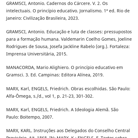
GRAMSCI, Antonio. Cadernos do Cárcere. V. 2. Os
intelectuais. O princípio educativo. Jornalismo. 1ª ed. Rio de
Janeiro: Civilização Brasileira, 2023.
GRAMSCI, Antonio. Educação e luta de classes: pressupostos
para a formação humana. Valdemarin Coelho Gomes, Joeline
Rodrigues de Sousa, Josefa Jackline Rabelo (org.). Fortaleza:
Imprensa Universitária, 2015.
MANACORDA, Mario Alighiero. O princípio educativo em
Gramsci. 3. Ed. Campinas: Editora Alínea, 2019.
MARX, Karl, ENGELS, Friedrich. Obras escolhidas. São Paulo:
Alfa-Ômega, s./d., vol 1, p. 21-23, 301-302.
MARX, Karl, ENGELS, Friedrich. A Ideologia Alemã. São
Paulo: Boitempo, 2007.
MARX, KARL. Instruções aos Delegados do Conselho Central
Provisório, Ait, 1868. IN: MARX, K.; ENGELS, F. Textos sobre