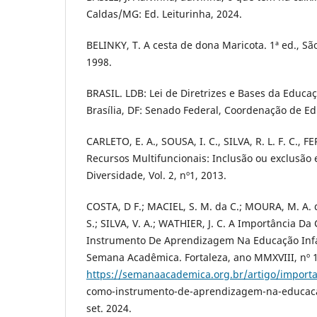
Caldas/MG: Ed. Leiturinha, 2024.
BELINKY, T. A cesta de dona Maricota. 1ª ed., Sã
1998.
BRASIL. LDB: Lei de Diretrizes e Bases da Educaçã
Brasília, DF: Senado Federal, Coordenação de Ed
CARLETO, E. A., SOUSA, I. C., SILVA, R. L. F. C., F
Recursos Multifuncionais: Inclusão ou exclusão e
Diversidade, Vol. 2, nº1, 2013.
COSTA, D F.; MACIEL, S. M. da C.; MOURA, M. A. d
S.; SILVA, V. A.; WATHIER, J. C. A Importância 
Instrumento De Aprendizagem Na Educação Infant
Semana Acadêmica. Fortaleza, ano MMXVIII, nº 1
https://semanaacademica.org.br/artigo/importa
como-instrumento-de-aprendizagem-na-educacao
set. 2024.