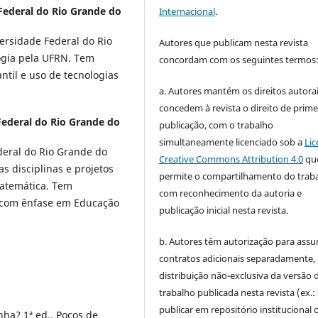
Federal do Rio Grande do
Internacional
.
ersidade Federal do Rio
Autores que publicam nesta revista
gia pela UFRN. Tem
concordam com os seguintes termos
ntil e uso de tecnologias
a. Autores mantém os direitos autorai
concedem à revista o direito de prime
Federal do Rio Grande do
publicação, com o trabalho
simultaneamente licenciado sob a
Lic
eral do Rio Grande do
Creative Commons Attribution 4.0
qu
as disciplinas e projetos
permite o compartilhamento do trab
Matemática. Tem
com reconhecimento da autoria e
l com ênfase em Educação
publicação inicial nesta revista.
b. Autores têm autorização para assu
contratos adicionais separadamente,
distribuição não-exclusiva da versão 
trabalho publicada nesta revista (ex.:
publicar em repositório institucional 
nha? 1ª ed., Poços de