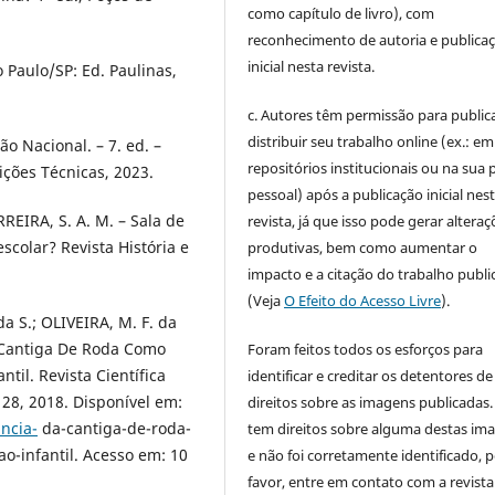
como capítulo de livro), com
reconhecimento de autoria e publica
inicial nesta revista.
o Paulo/SP: Ed. Paulinas,
c. Autores têm permissão para publica
distribuir seu trabalho online (ex.: em
o Nacional. – 7. ed. –
repositórios institucionais ou na sua 
ições Técnicas, 2023.
pessoal) após a publicação inicial nes
ERREIRA, S. A. M. – Sala de
revista, já que isso pode gerar alteraç
scolar? Revista História e
produtivas, bem como aumentar o
impacto e a citação do trabalho publ
(Veja
O Efeito do Acesso Livre
).
a S.; OLIVEIRA, M. F. da
Da Cantiga De Roda Como
Foram feitos todos os esforços para
il. Revista Científica
identificar e creditar os detentores de
28, 2018. Disponível em:
direitos sobre as imagens publicadas.
ncia-
da-cantiga-de-roda-
tem direitos sobre alguma destas im
-infantil. Acesso em: 10
e não foi corretamente identificado, 
favor, entre em contato com a revista