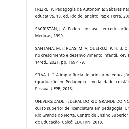
FREIRE, P. Pedagogia da Autonomia: Saberes nec
educativa. 18. ed. Rio de Janeiro: Paz e Terra, 20
SACRISTÁN, J. G. Poderes instáveis em educação.
Médicas, 1999.
SANTANA, M. I; RUAS, M. A; QUEIROZ, P. H. B. O
no crescimento e desenvolvimento infantil. Revi
14ªed., 2021, pp. 169-179.
SILVA, L. I. A importância do brincar na educaçã
(graduação em Pedagogia – modalidade a distânc
Pessoa: UFPB, 2013.
UNIVERSIDADE FEDERAL DO RIO GRANDE DO NORT
curso superior de licenciatura em pedagogia. U
Rio Grande do Norte. Centro de Ensino Superior
de Educação, Caicó: EDUFRN, 2018.