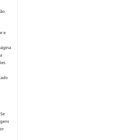
ção
r e
página
ta
ões
icado
 Se
agens
por