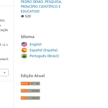
PEDRO DEMO: PESQUISA,
PRINCÍPIO CIENTÍFICO E
EDUCATIVO
520
ROS,
o
UCAÇÃO
R
Idioma
a
English
S. l.]
, v.
Español (España)
Português (Brasil)
/view/3
Edição Atual
s