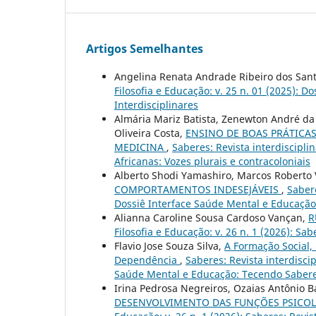
Artigos Semelhantes
Angelina Renata Andrade Ribeiro dos San
Filosofia e Educação: v. 25 n. 01 (2025): 
Interdisciplinares
Almária Mariz Batista, Zenewton André da
Oliveira Costa,
ENSINO DE BOAS PRÁTICA
MEDICINA
,
Saberes: Revista interdisciplin
Africanas: Vozes plurais e contracoloniais
Alberto Shodi Yamashiro, Marcos Roberto 
COMPORTAMENTOS INDESEJÁVEIS
,
Sabere
Dossiê Interface Saúde Mental e Educação
Alianna Caroline Sousa Cardoso Vançan,
R
Filosofia e Educação: v. 26 n. 1 (2026): Sab
Flavio Jose Souza Silva,
A Formação Social, H
Dependência
,
Saberes: Revista interdiscip
Saúde Mental e Educação: Tecendo Saberes
Irina Pedrosa Negreiros, Ozaias Antônio Ba
DESENVOLVIMENTO DAS FUNÇÕES PSICO