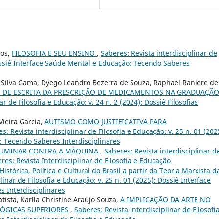
tos,
FILOSOFIA E SEU ENSINO
,
Saberes: Revista interdisciplinar de
Dossiê Interface Saúde Mental e Educação: Tecendo Saberes
 Silva Gama, Dyego Leandro Bezerra de Souza, Raphael Raniere de
S DE ESCRITA DA PRESCRIÇÃO DE MEDICAMENTOS NA GRADUAÇÃ
ar de Filosofia e Educação: v. 24 n. 2 (2024): Dossiê Filosofias
Vieira Garcia,
AUTISMO COMO JUSTIFICATIVA PARA
s: Revista interdisciplinar de Filosofia e Educação: v. 25 n. 01 (202
: Tecendo Saberes Interdisciplinares
UMINAR CONTRA A MÁQUINA
,
Saberes: Revista interdisciplinar d
eres: Revista Interdisciplinar de Filosofia e Educação
istórica, Política e Cultural do Brasil a partir da Teoria Marxista d
linar de Filosofia e Educação: v. 25 n. 01 (2025): Dossiê Interface
 Interdisciplinares
tista, Karlla Christine Araújo Souza,
A IMPLICAÇÃO DA ARTE NO
LÓGICAS SUPERIORES
,
Saberes: Revista interdisciplinar de Filosofi