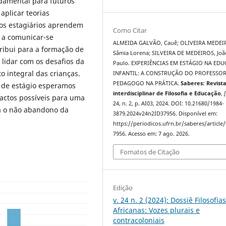
ndamental para futuros
plicar teorias
os estagiários aprendem
Como Citar
 a comunicar-se
ALMEIDA GALVÃO, Cauê; OLIVEIRA MEDEI
tribui para a formação de
Sâmia Lorena; SILVEIRA DE MEDEIROS, Joã
 lidar com os desafios da
Paulo. EXPERIÊNCIAS EM ESTÁGIO NA ED
o integral das crianças.
INFANTIL: A CONSTRUÇÃO DO PROFESSO
PEDAGOGO NA PRÁTICA.
Saberes: Revist
s de estágio esperamos
interdisciplinar de Filosofia e Educação
,
[
actos possíveis para uma
24, n. 2, p. AI03, 2024. DOI: 10.21680/1984-
ça o não abandono da
3879.2024v24n2ID37956. Disponível em:
https://periodicos.ufrn.br/saberes/article
7956. Acesso em: 7 ago. 2026.
Fomatos de Citação
Edição
v. 24 n. 2 (2024): Dossiê Filosofia
Africanas: Vozes plurais e
contracoloniais