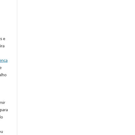
:
s e
ira
ença
e
alho
mir
 para
do
ou