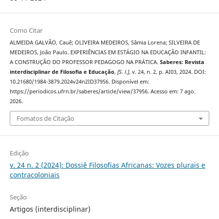
Como Citar
ALMEIDA GALVÃO, Cauê; OLIVEIRA MEDEIROS, Sâmia Lorena; SILVEIRA DE
MEDEIROS, João Paulo. EXPERIÊNCIAS EM ESTÁGIO NA EDUCAÇÃO INFANTIL:
A CONSTRUÇÃO DO PROFESSOR PEDAGOGO NA PRÁTICA.
Saberes: Revista
interdisciplinar de Filosofia e Educação
,
[S. l.]
, v. 24, n. 2, p. AI03, 2024. DOI:
10.21680/1984-3879.2024v24n2ID37956. Disponível em:
https://periodicos.ufrn.br/saberes/article/view/37956. Acesso em: 7 ago.
2026.
Fomatos de Citação
Edição
v. 24 n. 2 (2024): Dossiê Filosofias Africanas: Vozes plurais e
contracoloniais
Seção
Artigos (interdisciplinar)