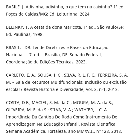
BASILE, J. Adivinha, adivinha, o que tem na caixinha? 1ª ed.,
Poços de Caldas/MG: Ed. Leiturinha, 2024.
BELINKY, T. A cesta de dona Maricota. 1ª ed., São Paulo/SP:
Ed. Paulinas, 1998.
BRASIL. LDB: Lei de Diretrizes e Bases da Educação
Nacional. – 7. ed. – Brasília, DF: Senado Federal,
Coordenação de Edições Técnicas, 2023.
CARLETO, E. A., SOUSA, I. C., SILVA, R. L. F. C., FERREIRA, S. A.
M. – Sala de Recursos Multifuncionais: Inclusão ou exclusão
escolar? Revista História e Diversidade, Vol. 2, nº1, 2013.
COSTA, D F.; MACIEL, S. M. da C.; MOURA, M. A. da S.;
OLIVEIRA, M. F. da S.; SILVA, V. A.; WATHIER, J. C. A
Importância Da Cantiga De Roda Como Instrumento De
Aprendizagem Na Educação Infantil. Revista Científica
Semana Acadêmica. Fortaleza, ano MMXVIII, nº 128, 2018.