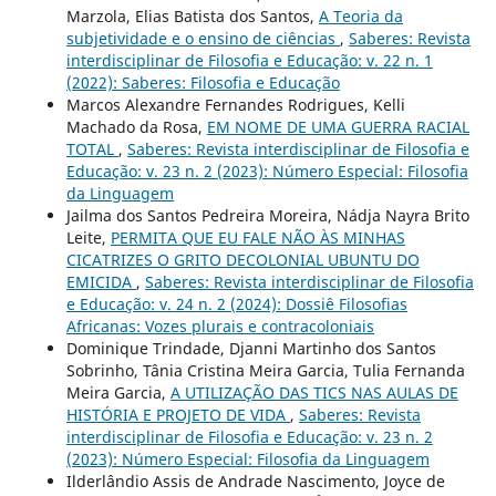
Marzola, Elias Batista dos Santos,
A Teoria da
subjetividade e o ensino de ciências
,
Saberes: Revista
interdisciplinar de Filosofia e Educação: v. 22 n. 1
(2022): Saberes: Filosofia e Educação
Marcos Alexandre Fernandes Rodrigues, Kelli
Machado da Rosa,
EM NOME DE UMA GUERRA RACIAL
TOTAL
,
Saberes: Revista interdisciplinar de Filosofia e
Educação: v. 23 n. 2 (2023): Número Especial: Filosofia
da Linguagem
Jailma dos Santos Pedreira Moreira, Nádja Nayra Brito
Leite,
PERMITA QUE EU FALE NÃO ÀS MINHAS
CICATRIZES O GRITO DECOLONIAL UBUNTU DO
EMICIDA
,
Saberes: Revista interdisciplinar de Filosofia
e Educação: v. 24 n. 2 (2024): Dossiê Filosofias
Africanas: Vozes plurais e contracoloniais
Dominique Trindade, Djanni Martinho dos Santos
Sobrinho, Tânia Cristina Meira Garcia, Tulia Fernanda
Meira Garcia,
A UTILIZAÇÃO DAS TICS NAS AULAS DE
HISTÓRIA E PROJETO DE VIDA
,
Saberes: Revista
interdisciplinar de Filosofia e Educação: v. 23 n. 2
(2023): Número Especial: Filosofia da Linguagem
Ilderlândio Assis de Andrade Nascimento, Joyce de