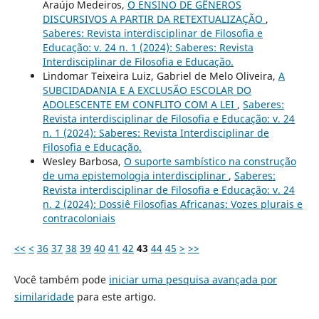
Araújo Medeiros,
O ENSINO DE GÊNEROS
DISCURSIVOS A PARTIR DA RETEXTUALIZAÇÃO
,
Saberes: Revista interdisciplinar de Filosofia e
Educação: v. 24 n. 1 (2024): Saberes: Revista
Interdisciplinar de Filosofia e Educação.
Lindomar Teixeira Luiz, Gabriel de Melo Oliveira,
A
SUBCIDADANIA E A EXCLUSÃO ESCOLAR DO
ADOLESCENTE EM CONFLITO COM A LEI
,
Saberes:
Revista interdisciplinar de Filosofia e Educação: v. 24
n. 1 (2024): Saberes: Revista Interdisciplinar de
Filosofia e Educação.
Wesley Barbosa,
O suporte sambístico na construção
de uma epistemologia interdisciplinar
,
Saberes:
Revista interdisciplinar de Filosofia e Educação: v. 24
n. 2 (2024): Dossiê Filosofias Africanas: Vozes plurais e
contracoloniais
<<
<
36
37
38
39
40
41
42
43
44
45
>
>>
Você também pode
iniciar uma pesquisa avançada por
similaridade
para este artigo.