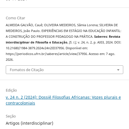
Como Citar
ALMEIDA GALVÃO, Cauê; OLIVEIRA MEDEIROS, Sâmia Lorena; SILVEIRA DE
MEDEIROS, João Paulo. EXPERIÊNCIAS EM ESTÁGIO NA EDUCAÇÃO INFANTIL:
A CONSTRUÇÃO DO PROFESSOR PEDAGOGO NA PRÁTICA.
Saberes: Revista
interdisciplinar de Filosofia e Educação
,
[S. l.]
, v. 24, n. 2, p. AI03, 2024. DOI:
10.21680/1984-3879.2024v24n2ID37956. Disponível em:
https://periodicos.ufrn.br/saberes/article/view/37956. Acesso em: 7 ago.
2026.
Fomatos de Citação
Edição
v. 24 n. 2 (2024): Dossiê Filosofias Africanas: Vozes plurais e
contracoloniais
Seção
Artigos (interdisciplinar)