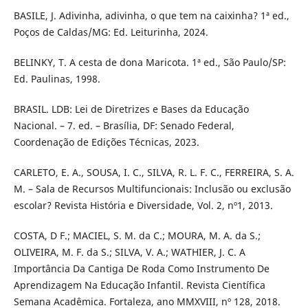
BASILE, J. Adivinha, adivinha, o que tem na caixinha? 1ª ed.,
Poços de Caldas/MG: Ed. Leiturinha, 2024.
BELINKY, T. A cesta de dona Maricota. 1ª ed., São Paulo/SP:
Ed. Paulinas, 1998.
BRASIL. LDB: Lei de Diretrizes e Bases da Educação
Nacional. – 7. ed. – Brasília, DF: Senado Federal,
Coordenação de Edições Técnicas, 2023.
CARLETO, E. A., SOUSA, I. C., SILVA, R. L. F. C., FERREIRA, S. A.
M. – Sala de Recursos Multifuncionais: Inclusão ou exclusão
escolar? Revista História e Diversidade, Vol. 2, nº1, 2013.
COSTA, D F.; MACIEL, S. M. da C.; MOURA, M. A. da S.;
OLIVEIRA, M. F. da S.; SILVA, V. A.; WATHIER, J. C. A
Importância Da Cantiga De Roda Como Instrumento De
Aprendizagem Na Educação Infantil. Revista Científica
Semana Acadêmica. Fortaleza, ano MMXVIII, nº 128, 2018.