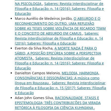
NA PSICOLOGIA
,
Saberes: Revista interdisciplinar de
Filosofia e Educação: n. 14 (2016): Saberes: Filosofia e
Educação
Marco Aurélio de Medeiros Jordão,
O ABSURDO E O
RECONHECIMENTO DO OUTRO. UMA REFLEXÃO
SOBRE AS TESES SOBRE VIOLÊNCIA DE RICARDO TIMM
E O CONCEITO DE ABSURDO EM CAMUS
,
Saberes:
Revista interdisciplinar de Filosofia e Educação: n. 14
(2016): Saberes: Filosofia e Educação
Everton da Silva Rocha,
A MORTE NADA É PARA O
SÁBIO, A POSIÇÃO EPICÚREA SOBRE A PERSPECTIVA
ATOMISTA
,
Saberes: Revista interdisciplinar de
Filosofia e Educação: n. 14 (2016): Saberes: Filosofia e
Educação
Danielton Campos Melonio,
MELODIA, HARMONIA,
CONSONÂNCIAS E DISSONÂNCIAS: A música como
língua em Rousseau
,
Saberes: Revista interdisciplinar
de Filosofia e Educação: n. 15 (2017): Saberes: Filosofia
e Educação
Adan John Gomes Silva,
RACIONALIDADE, STASIS E
EPISTEMOLOGIA; TRÊS CONTRIBUIÇÕES DA VIRADA
RETÓRICA À FILOSOFIA DA CIÊNCIA KUHNIANA
,