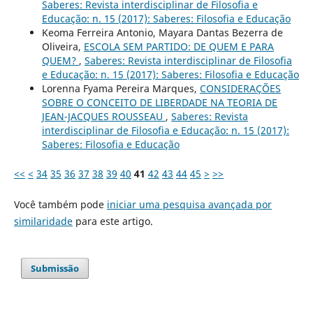
Saberes: Revista interdisciplinar de Filosofia e
Educação: n. 15 (2017): Saberes: Filosofia e Educação
Keoma Ferreira Antonio, Mayara Dantas Bezerra de
Oliveira,
ESCOLA SEM PARTIDO: DE QUEM E PARA
QUEM?
,
Saberes: Revista interdisciplinar de Filosofia
e Educação: n. 15 (2017): Saberes: Filosofia e Educação
Lorenna Fyama Pereira Marques,
CONSIDERAÇÕES
SOBRE O CONCEITO DE LIBERDADE NA TEORIA DE
JEAN-JACQUES ROUSSEAU
,
Saberes: Revista
interdisciplinar de Filosofia e Educação: n. 15 (2017):
Saberes: Filosofia e Educação
<<
<
34
35
36
37
38
39
40
41
42
43
44
45
>
>>
Você também pode
iniciar uma pesquisa avançada por
similaridade
para este artigo.
Submissão