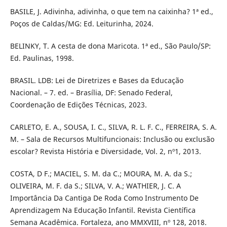
BASILE, J. Adivinha, adivinha, o que tem na caixinha? 1ª ed.,
Poços de Caldas/MG: Ed. Leiturinha, 2024.
BELINKY, T. A cesta de dona Maricota. 1ª ed., São Paulo/SP:
Ed. Paulinas, 1998.
BRASIL. LDB: Lei de Diretrizes e Bases da Educação
Nacional. – 7. ed. – Brasília, DF: Senado Federal,
Coordenação de Edições Técnicas, 2023.
CARLETO, E. A., SOUSA, I. C., SILVA, R. L. F. C., FERREIRA, S. A.
M. – Sala de Recursos Multifuncionais: Inclusão ou exclusão
escolar? Revista História e Diversidade, Vol. 2, nº1, 2013.
COSTA, D F.; MACIEL, S. M. da C.; MOURA, M. A. da S.;
OLIVEIRA, M. F. da S.; SILVA, V. A.; WATHIER, J. C. A
Importância Da Cantiga De Roda Como Instrumento De
Aprendizagem Na Educação Infantil. Revista Científica
Semana Acadêmica. Fortaleza, ano MMXVIII, nº 128, 2018.