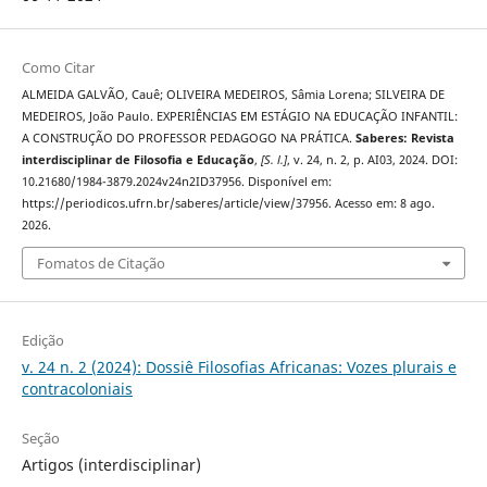
Como Citar
ALMEIDA GALVÃO, Cauê; OLIVEIRA MEDEIROS, Sâmia Lorena; SILVEIRA DE
MEDEIROS, João Paulo. EXPERIÊNCIAS EM ESTÁGIO NA EDUCAÇÃO INFANTIL:
A CONSTRUÇÃO DO PROFESSOR PEDAGOGO NA PRÁTICA.
Saberes: Revista
interdisciplinar de Filosofia e Educação
,
[S. l.]
, v. 24, n. 2, p. AI03, 2024. DOI:
10.21680/1984-3879.2024v24n2ID37956. Disponível em:
https://periodicos.ufrn.br/saberes/article/view/37956. Acesso em: 8 ago.
2026.
Fomatos de Citação
Edição
v. 24 n. 2 (2024): Dossiê Filosofias Africanas: Vozes plurais e
contracoloniais
Seção
Artigos (interdisciplinar)