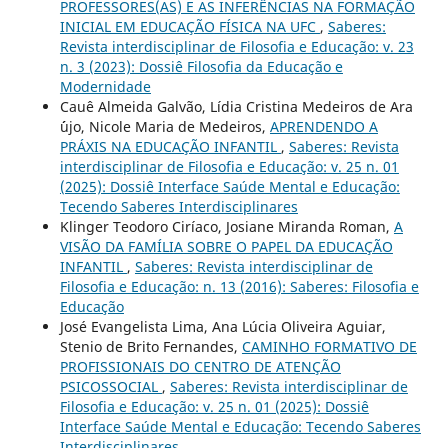
PROFESSORES(AS) E AS INFERÊNCIAS NA FORMAÇÃO
INICIAL EM EDUCAÇÃO FÍSICA NA UFC
,
Saberes:
Revista interdisciplinar de Filosofia e Educação: v. 23
n. 3 (2023): Dossiê Filosofia da Educação e
Modernidade
Cauê Almeida Galvão, Lídia Cristina Medeiros de Ara
´´ujo, Nicole Maria de Medeiros,
APRENDENDO A
PRÁXIS NA EDUCAÇÃO INFANTIL
,
Saberes: Revista
interdisciplinar de Filosofia e Educação: v. 25 n. 01
(2025): Dossiê Interface Saúde Mental e Educação:
Tecendo Saberes Interdisciplinares
Klinger Teodoro Ciríaco, Josiane Miranda Roman,
A
VISÃO DA FAMÍLIA SOBRE O PAPEL DA EDUCAÇÃO
INFANTIL
,
Saberes: Revista interdisciplinar de
Filosofia e Educação: n. 13 (2016): Saberes: Filosofia e
Educação
José Evangelista Lima, Ana Lúcia Oliveira Aguiar,
Stenio de Brito Fernandes,
CAMINHO FORMATIVO DE
PROFISSIONAIS DO CENTRO DE ATENÇÃO
PSICOSSOCIAL
,
Saberes: Revista interdisciplinar de
Filosofia e Educação: v. 25 n. 01 (2025): Dossiê
Interface Saúde Mental e Educação: Tecendo Saberes
Interdisciplinares