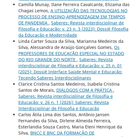
Camilla Munay, Ilane Ferreira Cavalcante, Elizama das
Chagas Lemos,
A UTILIZAÇÃO DAS TECNOLOGIAS NO
PROCESSO DE ENSINO-APRENDIZAGEM EM TEMPOS
DE PANDEMIA
,
Saberes: Revista interdisciplinar de
Filosofia e Educação: v. 23 n. 3 (2023): Dossiê Filosofia
da Educação e Modernidade
Linda Carter Souza da Silva, Marianna Medeiros da
Silva, Alessandra de Araújo Gonçalves Gomes,
Os
PROFESSORES DE EDUCAÇÃO ESPECIAL NO ESTADO
DO RIO GRANDE DO NORTE
,
Saberes: Revista
interdisciplinar de Filosofia e Educação: v. 25 n. 01
(2025): Dossiê Interface Saúde Mental e Educação:
Tecendo Saberes Interdisciplinares
Clarice Cristina Santos Medeiros, Isabela Cristina
Santos de Morais,
DIÁLOGOS COM A PRÁTICA
,
Saberes: Revista interdisciplinar de Filosofia e
Educação: v. 26 n. 1 (2026): Saberes: Revista
Interdisciplinar de Filosofia e Educação
Carlos Átila Lima dos Santos, Antônio Jansen
Fernandes da Silva, Dirlene Almeida Ferreira,
Esterlandia Souza Castro, Maria Eleni Henrique da
Silva,
BNCC E BNC DA FORMAÇÃO DE