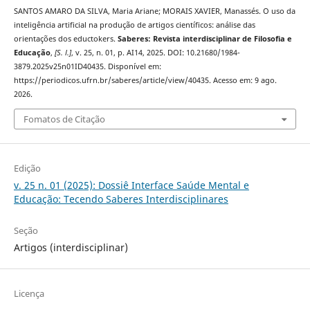
SANTOS AMARO DA SILVA, Maria Ariane; MORAIS XAVIER, Manassés. O uso da
inteligência artificial na produção de artigos científicos: análise das
orientações dos eductokers.
Saberes: Revista interdisciplinar de Filosofia e
Educação
,
[S. l.]
, v. 25, n. 01, p. AI14, 2025. DOI: 10.21680/1984-
3879.2025v25n01ID40435. Disponível em:
https://periodicos.ufrn.br/saberes/article/view/40435. Acesso em: 9 ago.
2026.
Fomatos de Citação
Edição
v. 25 n. 01 (2025): Dossiê Interface Saúde Mental e
Educação: Tecendo Saberes Interdisciplinares
Seção
Artigos (interdisciplinar)
Licença