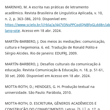
MARINHO, M. A escrita nas práticas de letramento
acadêmico. Revista Brasileira de Linguística Aplicada, v. 10,
n. 2, p. 363–386, 2010. Disponível em:
https://www.scielo.br/j/rbla/a/447V3NsPPCpdQNBfgGLdd8n/ab
lang=pt#
. Acesso em 18 abr. 2024.
MARTÍN-BARBERO, J. Dos meios às mediações: comunicação,
cultura e hegemonia. 6. ed. Tradução de Ronald Polito e
Sérgio Alcides. Rio de Janeiro: EDUFRJ, 2009.
MARTÍN-BARBERO, J. Desafios culturais da comunicação à
educação. Revista Comunicação & Educação, n. 18, p. 51-61,
30 set. 2000. Disponível em Acesso em 18 abr. 2024.
MOTTA-ROTH, D.; HENDGES, G. H. Produção textual na
universidade. São Paulo: Parábola, 2010.
MOTTA-ROTH, D. ESCRITURA, GÊNEROS ACADÊMICOS E
CONSTRUÇÃO DO CONHECIMENTO. Letras, [S. l.], n. 17, p.