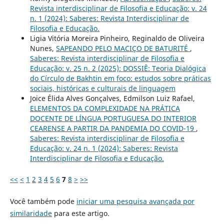
Revista interdisciplinar de Filosofia e Educação: v. 24
n. 1 (2024): Saberes: Revista Interdisciplinar de
Filosofia e Educação.
Ligia Vitória Moreira Pinheiro, Reginaldo de Oliveira
Nunes,
SAPEANDO PELO MACIÇO DE BATURITÉ
,
Saberes: Revista interdisciplinar de Filosofia e
Educação: v. 25 n. 2 (2025): DOSSIÊ: Teoria Dialógica
do Círculo de Bakhtin em foco: estudos sobre práticas
sociais, históricas e culturais de linguagem
Joice Élida Alves Gonçalves, Edmilson Luiz Rafael,
ELEMENTOS DA COMPLEXIDADE NA PRÁTICA
DOCENTE DE LÍNGUA PORTUGUESA DO INTERIOR
CEARENSE A PARTIR DA PANDEMIA DO COVID-19
,
Saberes: Revista interdisciplinar de Filosofia e
Educação: v. 24 n. 1 (2024): Saberes: Revista
Interdisciplinar de Filosofia e Educação.
<<
<
1
2
3
4
5
6
7
8
>
>>
Você também pode
iniciar uma pesquisa avançada por
similaridade
para este artigo.