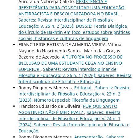
Aurora da Nóbrega Calixto,
RESISTÊNCIA E
REEXISTÊNCIA PARA CONSOLIDAR UMA EDUCAÇÃO
ANTIRRACISTA E DESCOLONIZADORA NO BRASIL
,
Saberes: Revista interdisciplinar de Filosofia e
Educação: v. 25 n. 2 (2025): DOSSIÊ: Teoria Dialógica
do Círculo de Bakhtin em foco: estudos sobre práticas
sociais, históricas e culturais de linguagem
FRANCILEIDE BATISTA DE ALMEIDA VIEIRA, Vitória
Nayane do Nascimento Santos, Maria das Graças
Bezerra de Azevedo,
A TUTORIA NO PROCESSO DE
INCLUSÃO DE UMA ESTUDANTE CEGA NO ENSINO
SUPERIOR
,
Saberes: Revista interdisciplinar de
Filosofia e Educação: v. 26 n. 1 (2026): Saberes: Revista
Interdisciplinar de Filosofia e Educação
Ronny Diogenes Menezes,
Editorial
,
Saberes: Revista
interdisciplinar de Filosofia e Educação: v. 23 n. 2
(2023): Número Especial: Filosofia da Linguagem
Francisco Eduardo de Oliveira,
POR QUE SANTO
AGOSTINHO NÃO É MEDIEVAL?
,
Saberes: Revista
interdisciplinar de Filosofia e Educação: v. 24 n. 1
(2024): Saberes: Revista Interdisciplinar de Filosofia e
Educação.
Ronny Diogenes Menezes,
Apresentação
,
Saberes: