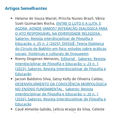
Artigos Semelhantes
Helaine de Souza Maciel, Priscila Nunes Brazil, Vânia
Sueli Guimarães Rocha,
ENTRE O LUTO E A LUTA, E
AGORA, AONDE VAMOS? INTERAÇÃO DIALÓGICA PARA
O ATO RESPONSÁVEL NA DIVERSIDADE RELIGIOSA
,
Saberes: Revista interdisciplinar de Filosofia e
Educação: v. 25 n. 2 (2025): DOSSIÊ: Teoria Dialógica
do Círculo de Bakhtin em foco: estudos sobre práticas
sociais, históricas e culturais de linguagem
Ronny Diogenes Menezes,
Editorial
,
Saberes: Revista
interdisciplinar de Filosofia e Educação: v. 23 n. 1
(2023): Saberes: Revista Interdisciplinar de Filosofia e
Educação
Jacson Baldoino Silva, Geisy Kelly de Oliveira Caldas,
DESENVOLVIMENTO DA CONSCIÊNCIA MORFOLÓGICA
NO ENSINO FUNDAMENTAL
,
Saberes: Revista
interdisciplinar de Filosofia e Educação: v. 26 n. 1
(2026): Saberes: Revista Interdisciplinar de Filosofia e
Educação
Cauê Almeida Galvão, Letícia Araújo da Silva, Celeste