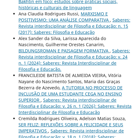
Bakhtin em foco: estudos sobre práticas sociais,
históricas e culturais de linguagem
Ana Claudia Rodrigues Russi,
MARXISMO E
POSITIVISMO: UMA ANÁLISE COMPARATIVA
,
Saberes:
Revista interdisciplinar de Filosofia e Educação: n. 15
(2017): Saberes: Filosofia e Educação
Alex Sander da Silva, Larissa Aparecida do
Nascimento, Guilherme Orestes Canarim,
BILDUNGSROMAN E PAISAGEM FORMATIVA
,
Saberes:
Revista interdisciplinar de Filosofia e Educação: v. 24
n. 1 (2024): Saberes: Revista Interdisciplinar de
Filosofia e Educação.
FRANCILEIDE BATISTA DE ALMEIDA VIEIRA, Vitória
Nayane do Nascimento Santos, Maria das Graças
Bezerra de Azevedo,
A TUTORIA NO PROCESSO DE
INCLUSÃO DE UMA ESTUDANTE CEGA NO ENSINO
SUPERIOR
,
Saberes: Revista interdisciplinar de
Filosofia e Educação: v. 26 n. 1 (2026): Saberes: Revista
Interdisciplinar de Filosofia e Educação
Cremilda Rodrigues Oliveira, Adelson Matias Souza,
SER FELIZ: REFLEXÕES SOBRE A FELICIDADE E SEUS
IMPERATIVOS
,
Saberes: Revista interdisciplinar de
Filosofia e Educação: v. 18 n. 1 (2018): Saberes: