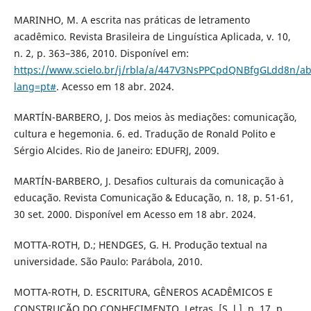
MARINHO, M. A escrita nas práticas de letramento
acadêmico. Revista Brasileira de Linguística Aplicada, v. 10,
n. 2, p. 363–386, 2010. Disponível em:
https://www.scielo.br/j/rbla/a/447V3NsPPCpdQNBfgGLdd8n/ab
lang=pt#
. Acesso em 18 abr. 2024.
MARTÍN-BARBERO, J. Dos meios às mediações: comunicação,
cultura e hegemonia. 6. ed. Tradução de Ronald Polito e
Sérgio Alcides. Rio de Janeiro: EDUFRJ, 2009.
MARTÍN-BARBERO, J. Desafios culturais da comunicação à
educação. Revista Comunicação & Educação, n. 18, p. 51-61,
30 set. 2000. Disponível em Acesso em 18 abr. 2024.
MOTTA-ROTH, D.; HENDGES, G. H. Produção textual na
universidade. São Paulo: Parábola, 2010.
MOTTA-ROTH, D. ESCRITURA, GÊNEROS ACADÊMICOS E
CONSTRUÇÃO DO CONHECIMENTO. Letras, [S. l.], n. 17, p.