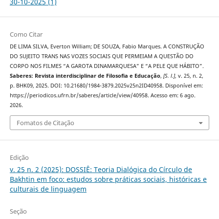
30-10-2025 (1)
Como Citar
DE LIMA SILVA, Everton William; DE SOUZA, Fabio Marques. A CONSTRUÇÃO
DO SUJEITO TRANS NAS VOZES SOCIAIS QUE PERMEIAM A QUESTÃO DO
CORPO NOS FILMES “A GAROTA DINAMARQUESA” E “A PELE QUE HÁBITO”.
Saberes: Revista interdisciplinar de Filosofia e Educação
,
[S. l.]
, v. 25, n. 2,
p. BHK09, 2025. DOI: 10.21680/1984-3879.2025v25n2ID40958. Disponível em:
https://periodicos.ufrn.br/saberes/article/view/40958. Acesso em: 6 ago.
2026.
Fomatos de Citação
Edição
v. 25 n. 2 (2025): DOSSIÊ: Teoria Dialógica do Círculo de
Bakhtin em foco: estudos sobre práticas sociais, históricas e
culturais de linguagem
Seção