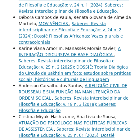
de Filosofia e Educação: v. 24 n. 1 (2024): Saberes:
Revista Interdisciplinar de Filosofia e Educação.
Débora Campos de Paula, Renata Giovana de Almeida
Martielo,
MOVIVÊNCIAS
,
Saberes: Revista
interdisciplinar de Filosofia e Educação: v. 24 n. 2
(2024): Dossiê Filosofias Africanas: Vozes plurais e
contracoloniais
Karine Viana Amorim, Manassés Morais Xavier,
A
INTERAÇÃO DISCURSIVA DE BASE DIALÓGICA
,
Saberes: Revista interdisciplinar de Filosofia e
Educação: v. 25 n. 2 (2025): DOSSIÊ: Teoria Dialógica
do Círculo de Bakhtin em foco: estudos sobre práticas
sociais, históricas e culturais de linguagem
Anderson Carvalho dos Santos,
A RELIGIÃO CIVIL DE
ROUSSEAU E SUA FUNÇÃO NA MANUTENÇÃO DA
ORDEM SOCIAL
,
Saberes: Revista interdisciplinar de
Filosofia e Educação: v. 18 n. 3 (2018): Saberes:
Filosofia e Educação
Cristina Miyuki Hashizume, Ana Lívia de Sousa,
ATUAÇÃO DO PSICÓLOGO NAS POLÍTICAS PÚBLICAS
DE ASSISTÊNCIA
,
Saberes: Revista interdisciplinar de
Filosofia e Educação: v. 25 n. 01 (2025): Dossiê