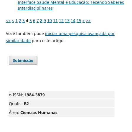
Interface Saúde Mental e Educação: Tecendo Saberes
Interdisciplinares
<<
<
1
2
3
4
5
6
7
8
9
10
11
12
13
14
15
>
>>
Você também pode
iniciar uma pesquisa avançada por
similaridade
para este artigo.
Submissão
e-ISSN:
1984-3879
Qualis:
B2
Área:
Ciências Humanas