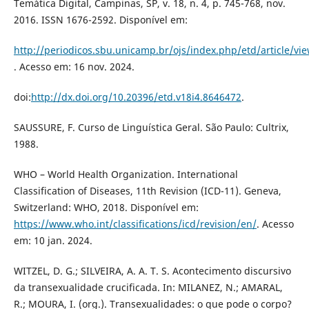
Temática Digital, Campinas, SP, v. 18, n. 4, p. 745-768, nov.
2016. ISSN 1676-2592. Disponível em:
http://periodicos.sbu.unicamp.br/ojs/index.php/etd/article/vi
. Acesso em: 16 nov. 2024.
doi:
http://dx.doi.org/10.20396/etd.v18i4.8646472
.
SAUSSURE, F. Curso de Linguística Geral. São Paulo: Cultrix,
1988.
WHO – World Health Organization. International
Classification of Diseases, 11th Revision (ICD-11). Geneva,
Switzerland: WHO, 2018. Disponível em:
https://www.who.int/classifications/icd/revision/en/
. Acesso
em: 10 jan. 2024.
WITZEL, D. G.; SILVEIRA, A. A. T. S. Acontecimento discursivo
da transexualidade crucificada. In: MILANEZ, N.; AMARAL,
R.; MOURA, I. (org.). Transexualidades: o que pode o corpo?