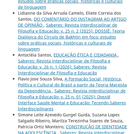
estudos sobre práticas sociais, históricas e culturais
de linguagem
Lidianne da Silva Arruda Camelo, Eliete Correia dos
Santos,
DO COMENTÁRIO DO INSTAGRAM AO ARTIGO
DE OPINIÃO
,
Saberes: Revista interdisciplinar de
Filosofia e Educação: v. 25 n. 2 (2025): DOSSIÊ: Teoria
Dialógica do Círculo de Bakhtin em foco: estudos
sobre práticas sociais, históricas e culturais de
linguagem
Antocléia Santos,
EDUCAÇÃO ÉTICA E CIDADANIA
,
Saberes: Revista interdisciplinar de Filosofia e
Educação: v. 26 n. 1 (2026): Saberes: Revista
Interdisciplinar de Filosofia e Educação
Flavio Jose Souza Silva,
A Formação Social, Histórica,
Política e Cultural do Brasil a partir da Teoria Marxista
da Dependência
,
Saberes: Revista interdisciplinar de
Filosofia e Educação: v. 25 n. 01 (2025): Dossiê
Interface Saúde Mental e Educação: Tecendo Saberes
Interdisciplinares
Simone Leite Azevedo Gurgel Guida, Suzana Lopes
Salgado Ribeiro, Marilza Terezinha Soares de Souza,
Patricia Ortiz Monteiro,
CONSTRUÇÃO DE IDENTIDADE
NA ADOLESCÊNCIA
,
Saberes: Revista interdisciplinar