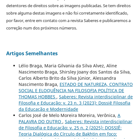
detentores de direitos sobre as imagens publicadas. Se tem direitos
sobre alguma destas imagens e não foi corretamente identificado,
por favor, entre em contato com a revista Saberes e publicaremos a
correção num dos próximos números.
Artigos Semelhantes
Lélio Braga, Maria Gilvania da Silva Alvez, Aline
Nascimento Braga, Shirsley Joany dos Santos da Silva,
Carlos Alberto Brito da Silva Júnior, Alessandra
Nascimento Braga,
ESTADO DE NATUREZA, CONTRATO
SOCIAL E ELOQUÊNCIA NA FILOSOFIA POLÍTICA DE
THOMAS HOBBES
,
Saberes: Revista interdisciplinar de
Filosofia e Educação: v. 23 n. 3 (2023): Dossiê Filosofia
da Educação e Modernidade
Carlos José de Melo Moreira Moreira, Verônica,
A
PALAVRA DO OUTRO
,
Saberes: Revista interdisciplinar
de Filosofia e Educação: v. 25 n. 2 (2025): DOSSIÊ:
Teoria Dialógica do Círculo de Bakhtin em foco: