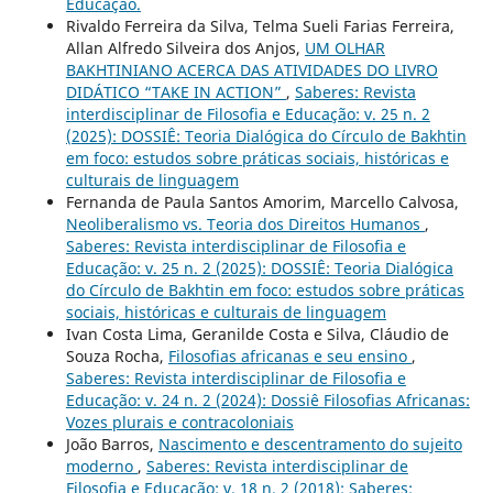
Educação.
Rivaldo Ferreira da Silva, Telma Sueli Farias Ferreira,
Allan Alfredo Silveira dos Anjos,
UM OLHAR
BAKHTINIANO ACERCA DAS ATIVIDADES DO LIVRO
DIDÁTICO “TAKE IN ACTION”
,
Saberes: Revista
interdisciplinar de Filosofia e Educação: v. 25 n. 2
(2025): DOSSIÊ: Teoria Dialógica do Círculo de Bakhtin
em foco: estudos sobre práticas sociais, históricas e
culturais de linguagem
Fernanda de Paula Santos Amorim, Marcello Calvosa,
Neoliberalismo vs. Teoria dos Direitos Humanos
,
Saberes: Revista interdisciplinar de Filosofia e
Educação: v. 25 n. 2 (2025): DOSSIÊ: Teoria Dialógica
do Círculo de Bakhtin em foco: estudos sobre práticas
sociais, históricas e culturais de linguagem
Ivan Costa Lima, Geranilde Costa e Silva, Cláudio de
Souza Rocha,
Filosofias africanas e seu ensino
,
Saberes: Revista interdisciplinar de Filosofia e
Educação: v. 24 n. 2 (2024): Dossiê Filosofias Africanas:
Vozes plurais e contracoloniais
João Barros,
Nascimento e descentramento do sujeito
moderno
,
Saberes: Revista interdisciplinar de
Filosofia e Educação: v. 18 n. 2 (2018): Saberes: