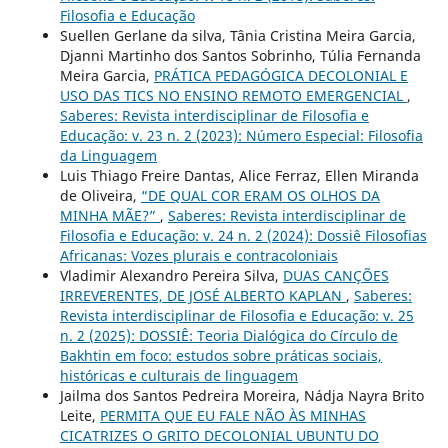
Filosofia e Educação
Suellen Gerlane da silva, Tânia Cristina Meira Garcia,
Djanni Martinho dos Santos Sobrinho, Túlia Fernanda
Meira Garcia,
PRÁTICA PEDAGÓGICA DECOLONIAL E
USO DAS TICS NO ENSINO REMOTO EMERGENCIAL
,
Saberes: Revista interdisciplinar de Filosofia e
Educação: v. 23 n. 2 (2023): Número Especial: Filosofia
da Linguagem
Luis Thiago Freire Dantas, Alice Ferraz, Ellen Miranda
de Oliveira,
“DE QUAL COR ERAM OS OLHOS DA
MINHA MÃE?”
,
Saberes: Revista interdisciplinar de
Filosofia e Educação: v. 24 n. 2 (2024): Dossiê Filosofias
Africanas: Vozes plurais e contracoloniais
Vladimir Alexandro Pereira Silva,
DUAS CANÇÕES
IRREVERENTES, DE JOSÉ ALBERTO KAPLAN
,
Saberes:
Revista interdisciplinar de Filosofia e Educação: v. 25
n. 2 (2025): DOSSIÊ: Teoria Dialógica do Círculo de
Bakhtin em foco: estudos sobre práticas sociais,
históricas e culturais de linguagem
Jailma dos Santos Pedreira Moreira, Nádja Nayra Brito
Leite,
PERMITA QUE EU FALE NÃO ÀS MINHAS
CICATRIZES O GRITO DECOLONIAL UBUNTU DO