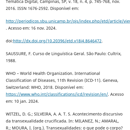
Temática Digital, Campinas, SP, v. 18, n. 4, p. 745-768, nov.
2016. ISSN 1676-2592. Disponível em:
http://periodicos.sbu.unicamp.br/ojs/index.php/etd/article/vi
. Acesso em: 16 nov. 2024.
doi:
http://dx.doi.org/10.20396/etd.v18i4.8646472
.
SAUSSURE, F. Curso de Linguística Geral. São Paulo: Cultrix,
1988.
WHO – World Health Organization. International
Classification of Diseases, 11th Revision (ICD-11). Geneva,
Switzerland: WHO, 2018. Disponível em:
https://www.who.int/classifications/icd/revision/en/
. Acesso
em: 10 jan. 2024.
WITZEL, D. G.; SILVEIRA, A. A. T. S. Acontecimento discursivo
da transexualidade crucificada. In: MILANEZ, N.; AMARAL,
R.; MOURA, I. (org.). Transexualidades: o que pode o corpo?