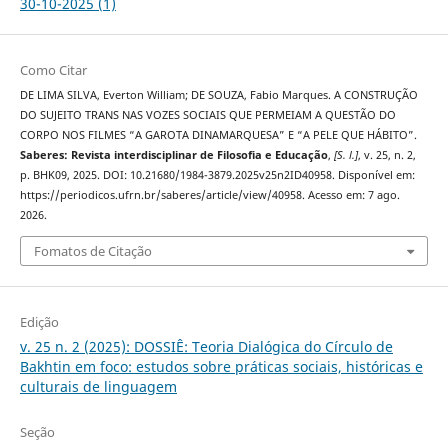
30-10-2025 (1)
Como Citar
DE LIMA SILVA, Everton William; DE SOUZA, Fabio Marques. A CONSTRUÇÃO
DO SUJEITO TRANS NAS VOZES SOCIAIS QUE PERMEIAM A QUESTÃO DO
CORPO NOS FILMES “A GAROTA DINAMARQUESA” E “A PELE QUE HÁBITO”.
Saberes: Revista interdisciplinar de Filosofia e Educação
,
[S. l.]
, v. 25, n. 2,
p. BHK09, 2025. DOI: 10.21680/1984-3879.2025v25n2ID40958. Disponível em:
https://periodicos.ufrn.br/saberes/article/view/40958. Acesso em: 7 ago.
2026.
Fomatos de Citação
Edição
v. 25 n. 2 (2025): DOSSIÊ: Teoria Dialógica do Círculo de
Bakhtin em foco: estudos sobre práticas sociais, históricas e
culturais de linguagem
Seção