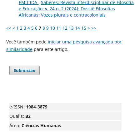
EMICIDA
,
Saberes: Revista interdisciplinar de Filosofia
e Educação: v. 24 n. 2 (2024): Dossiê Filosofias
Africanas: Vozes plurais e contracoloniais
<<
<
1
2
3
4
5
6
7
8
9
10
11
12
13
14
15
>
>>
Você também pode
iniciar uma pesquisa avançada por
similaridade
para este artigo.
Submissão
e-ISSN:
1984-3879
Qualis:
B2
Área:
Ciências Humanas