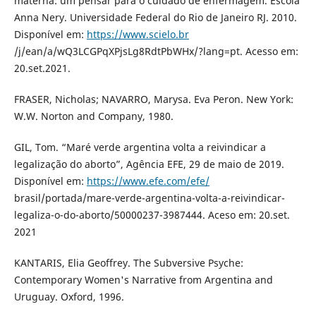
materna: um pensar para o cuidado de enfermagem. Escola
Anna Nery. Universidade Federal do Rio de Janeiro RJ. 2010.
Disponível em:
https://www.scielo.br
/j/ean/a/wQ3LCGPqXPjsLg8RdtPbWHx/?lang=pt. Acesso em:
20.set.2021.
FRASER, Nicholas; NAVARRO, Marysa. Eva Peron. New York:
W.W. Norton and Company, 1980.
GIL, Tom. “Maré verde argentina volta a reivindicar a
legalização do aborto”, Agência EFE, 29 de maio de 2019.
Disponível em:
https://www.efe.com/efe/
brasil/portada/mare-verde-argentina-volta-a-reivindicar-
legaliza-o-do-aborto/50000237-3987444. Aceso em: 20.set.
2021
KANTARIS, Elia Geoffrey. The Subversive Psyche:
Contemporary Women's Narrative from Argentina and
Uruguay. Oxford, 1996.