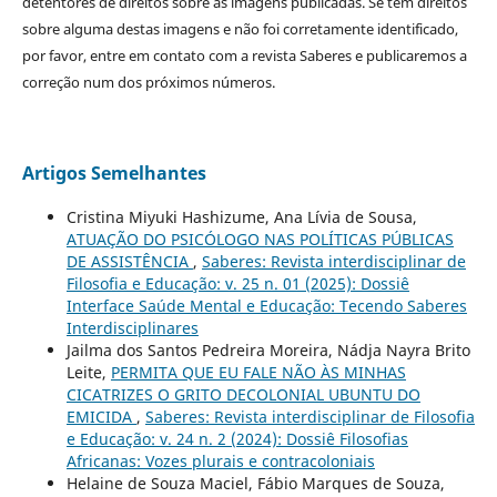
detentores de direitos sobre as imagens publicadas. Se tem direitos
sobre alguma destas imagens e não foi corretamente identificado,
por favor, entre em contato com a revista Saberes e publicaremos a
correção num dos próximos números.
Artigos Semelhantes
Cristina Miyuki Hashizume, Ana Lívia de Sousa,
ATUAÇÃO DO PSICÓLOGO NAS POLÍTICAS PÚBLICAS
DE ASSISTÊNCIA
,
Saberes: Revista interdisciplinar de
Filosofia e Educação: v. 25 n. 01 (2025): Dossiê
Interface Saúde Mental e Educação: Tecendo Saberes
Interdisciplinares
Jailma dos Santos Pedreira Moreira, Nádja Nayra Brito
Leite,
PERMITA QUE EU FALE NÃO ÀS MINHAS
CICATRIZES O GRITO DECOLONIAL UBUNTU DO
EMICIDA
,
Saberes: Revista interdisciplinar de Filosofia
e Educação: v. 24 n. 2 (2024): Dossiê Filosofias
Africanas: Vozes plurais e contracoloniais
Helaine de Souza Maciel, Fábio Marques de Souza,