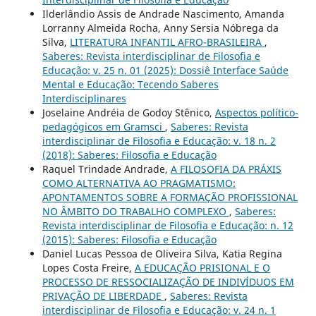
Ilderlândio Assis de Andrade Nascimento, Amanda
Lorranny Almeida Rocha, Anny Sersia Nóbrega da
Silva,
LITERATURA INFANTIL AFRO-BRASILEIRA
,
Saberes: Revista interdisciplinar de Filosofia e
Educação: v. 25 n. 01 (2025): Dossiê Interface Saúde
Mental e Educação: Tecendo Saberes
Interdisciplinares
Joselaine Andréia de Godoy Stênico,
Aspectos político-
pedagógicos em Gramsci
,
Saberes: Revista
interdisciplinar de Filosofia e Educação: v. 18 n. 2
(2018): Saberes: Filosofia e Educação
Raquel Trindade Andrade,
A FILOSOFIA DA PRÁXIS
COMO ALTERNATIVA AO PRAGMATISMO:
APONTAMENTOS SOBRE A FORMAÇÃO PROFISSIONAL
NO ÂMBITO DO TRABALHO COMPLEXO
,
Saberes:
Revista interdisciplinar de Filosofia e Educação: n. 12
(2015): Saberes: Filosofia e Educação
Daniel Lucas Pessoa de Oliveira Silva, Katia Regina
Lopes Costa Freire,
A EDUCAÇÃO PRISIONAL E O
PROCESSO DE RESSOCIALIZAÇÃO DE INDIVÍDUOS EM
PRIVAÇÃO DE LIBERDADE
,
Saberes: Revista
interdisciplinar de Filosofia e Educação: v. 24 n. 1