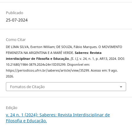
Publicado
25-07-2024
Como Citar
DE LIMA SILVA, Everton William; DE SOUZA, Fábio Marques. O MOVIMENTO
FEMINISTA NA ARGENTINA E A MARÉ VERDE.
Saberes: Revista
interdisciplinar de Filosofia e Educação
,
[S. l.]
, v. 24, n. 1, p. AR13, 2024. DOI:
10.21680/1984-3879.2024v24n1ID35299. Disponível em:
https://periodicos.ufrn.br/saberes/article/view/35299. Acesso em: 9 ago.
2026.
Fomatos de Citação
Edição
v. 24 n. 1 (2024): Saberes: Revista Interdisciplinar de
Filosofia e Educação.