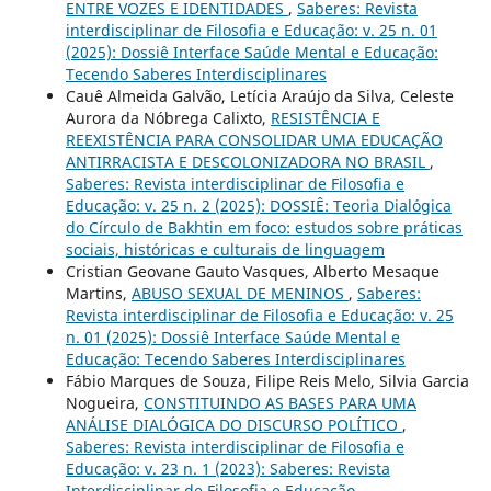
ENTRE VOZES E IDENTIDADES
,
Saberes: Revista
interdisciplinar de Filosofia e Educação: v. 25 n. 01
(2025): Dossiê Interface Saúde Mental e Educação:
Tecendo Saberes Interdisciplinares
Cauê Almeida Galvão, Letícia Araújo da Silva, Celeste
Aurora da Nóbrega Calixto,
RESISTÊNCIA E
REEXISTÊNCIA PARA CONSOLIDAR UMA EDUCAÇÃO
ANTIRRACISTA E DESCOLONIZADORA NO BRASIL
,
Saberes: Revista interdisciplinar de Filosofia e
Educação: v. 25 n. 2 (2025): DOSSIÊ: Teoria Dialógica
do Círculo de Bakhtin em foco: estudos sobre práticas
sociais, históricas e culturais de linguagem
Cristian Geovane Gauto Vasques, Alberto Mesaque
Martins,
ABUSO SEXUAL DE MENINOS
,
Saberes:
Revista interdisciplinar de Filosofia e Educação: v. 25
n. 01 (2025): Dossiê Interface Saúde Mental e
Educação: Tecendo Saberes Interdisciplinares
Fábio Marques de Souza, Filipe Reis Melo, Silvia Garcia
Nogueira,
CONSTITUINDO AS BASES PARA UMA
ANÁLISE DIALÓGICA DO DISCURSO POLÍTICO
,
Saberes: Revista interdisciplinar de Filosofia e
Educação: v. 23 n. 1 (2023): Saberes: Revista
Interdisciplinar de Filosofia e Educação