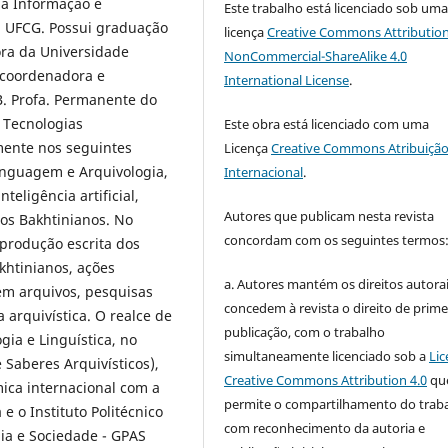
 da Informação e
Este trabalho está licenciado sob um
a UFCG. Possui graduação
licença
Creative Commons Attribution
ora da Universidade
NonCommercial-ShareAlike 4.0
, coordenadora e
International License
.
 Profa. Permanente do
 Tecnologias
Este obra está licenciado com uma
mente nos seguintes
Licença
Creative Commons Atribuição
linguagem e Arquivologia,
Internacional
.
teligência artificial,
Autores que publicam nesta revista
os Bakhtinianos. No
concordam com os seguintes termos
produção escrita dos
htinianos, ações
a. Autores mantém os direitos autorai
 em arquivos, pesquisas
concedem à revista o direito de prime
 arquivística. O realce de
publicação, com o trabalho
ia e Linguística, no
simultaneamente licenciado sob a
Lic
Saberes Arquivísticos),
Creative Commons Attribution 4.0
qu
ica internacional com a
permite o compartilhamento do trab
 o Instituto Politécnico
com reconhecimento da autoria e
gia e Sociedade - GPAS