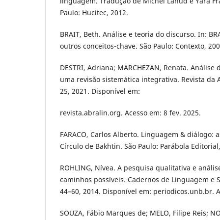
linguagem. Tradução de Michel Lahud e Yara Frat
Paulo: Hucitec, 2012.
BRAIT, Beth. Análise e teoria do discurso. In: BRA
outros conceitos-chave. São Paulo: Contexto, 2006
DESTRI, Adriana; MARCHEZAN, Renata. Análise di
uma revisão sistemática integrativa. Revista da A
25, 2021. Disponível em:
revista.abralin.org. Acesso em: 8 fev. 2025.
FARACO, Carlos Alberto. Linguagem & diálogo: as
Círculo de Bakhtin. São Paulo: Parábola Editorial
ROHLING, Nívea. A pesquisa qualitativa e análise
caminhos possíveis. Cadernos de Linguagem e Soc
44–60, 2014. Disponível em: periodicos.unb.br. A
SOUZA, Fábio Marques de; MELO, Filipe Reis; NO