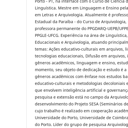
Porto - PT, na interface com o Curso de Ciência
Linguística. Mestre em Linguagem e Ensino pel
em Letras e Arquivologia. Atualmente é profess
Estadual da Paraíba - do Curso de Arquivologia
professora permanente do PPGDARQ-UEPB/UFPB.
PPGLE-UFCG. Experiência na área de Linguística,
Educacionais e Arquivologia, atuando principal
temas: Ações educativo-culturais em arquivos, 
tecnologias educacionais, Difusão em arquivos, in
gêneros acadêmicos, linguagem e ensino, estud
momento, seu objeto de dedicação e estudo é a 
gêneros acadêmicos com ênfase nos estudos bak
educativo-culturais e metodologias decoloniais
que envolvem inteligência artificial e governança
pesquisa e extensão está no campo da Arquivolog
desenvolvimento do Projeto SESA (Seminários de 
cujo trabalho é realizado em cooperação acadêm
Universidade do Porto, Universidade de Coimbra e
do Porto. Líder do grupo de pesquisa Arquivolo