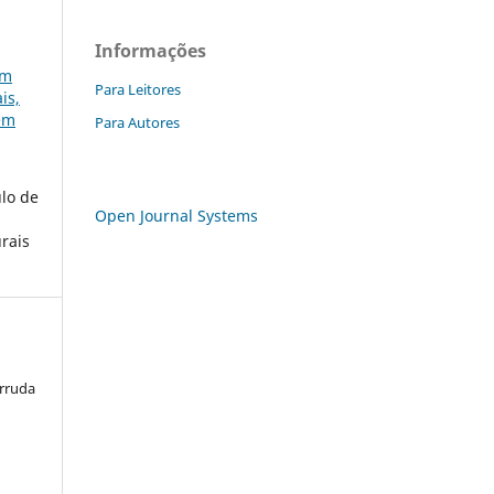
Informações
em
Para Leitores
is,
gem
Para Autores
ulo de
Open Journal Systems
urais
Arruda