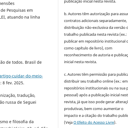
publicação inicial nesta revista.
imensões
 de Pesquisas em
b. Autores têm autorização para assu
PLEI, atuando na linha
contratos adicionais separadamente,
distribuição não-exclusiva da versão 
trabalho publicada nesta revista (ex.:
publicar em repositório institucional 
como capítulo de livro), com
reconhecimento de autoria e publica
inicial nesta revista.
ão de todos. Brasil de
c. Autores têm permissão para publica
artigo-cuidar-do-meio-
distribuir seu trabalho online (ex.: em
: 8 fev. 2025.
repositórios institucionais ou na sua 
pessoal) após a publicação inicial nes
nização, tradução,
revista, já que isso pode gerar alteraç
ção russa de Seguei
produtivas, bem como aumentar o
impacto e a citação do trabalho publ
mo e filosofia da
(Veja
O Efeito do Acesso Livre
).