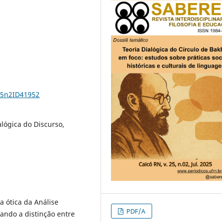
25n2ID41952
alógica do Discurso,
a ótica da Análise
PDF/A
cando a distinção entre