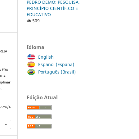
PEDRO DEMO: PESQUISA,
PRINCÍPIO CIENTÍFICO E
EDUCATIVO
509
Idioma
REIA
English
Español (España)
A ERA
Português (Brasil)
ICA
iplinar
p.
Edição Atual
/view/4