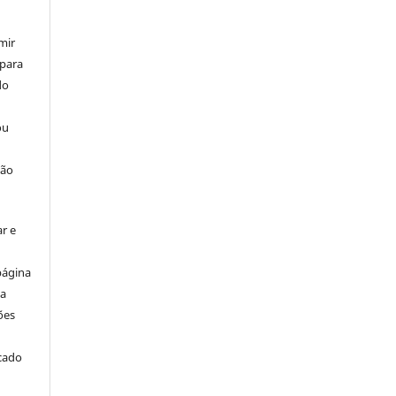
mir
 para
do
ou
ção
r e
página
ta
ões
icado