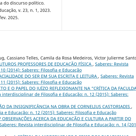
 do discurso político.
ducação, v. 23, n. 1, 2023.
fev. 2025.
, Cassiano Telles, Camila da Rosa Medeiros, Victor Julierme Sant
FUTUROS PROFESSORES DE EDUCAÇÃO FÍSICA
,
Saberes: Revista
. 10 (2014): Saberes: Filosofia e Educação
ACIALIDADE DO SER EM SUA ESCRITA E LEITURA
,
Saberes: Revista
. 11 (2015): Saberes: Filosofia e Educação
TO E O PAPEL DO JUÍZO REFLEXIONANTE NA “CRÍTICA DA FACULD
 interdisciplinar de Filosofia e Educação: n. 12 (2015): Saberes:
ÃO DA INSIGNIFICÂNCIA NA OBRA DE CORNELIUS CASTORIADIS
,
fia e Educação: n. 12 (2015): Saberes: Filosofia e Educação
 OBSERVAÇÕES ACERCA DA EDUCAÇÃO E CULTURA A PARTIR DO
Saberes: Revista interdisciplinar de Filosofia e Educação: n. 14 (201