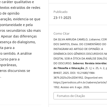
caráter qualitativo e
textos extraídos de redes
Publicado
o de opinião
23-11-2025
aração, evidencia-se que
spontaneidade e pela
ros secundários são mais
Como Citar
. Apesar das diferenças
DA SILVA ARRUDA CAMELO, Lidianne; COR
esença do dialogismo,
DOS SANTOS, Eliete. DO COMENTÁRIO DO
ta para a
INSTAGRAM AO ARTIGO DE OPINIÃO: A
o sentido. A análise
DINÂMICA DOS GÊNEROS DISCURSIVOS N
scurso para a
DIGITAL SOB A ÓTICA DA ANÁLISE DIALÓG
DO DISCURSO.
Saberes: Revista interdisc
mporâneas,
de Filosofia e Educação
,
[S. l.]
, v. 25, n. 2, 
eros discursivos se
BHK07, 2025. DOI: 10.21680/1984-
.
3879.2025v25n2ID41952. Disponível em:
https://periodicos.ufrn.br/saberes/article
1952. Acesso em: 6 ago. 2026.
Fomatos de Citação