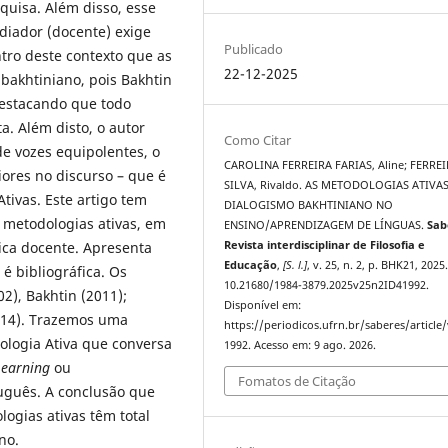
quisa. Além disso, esse
diador (docente) exige
Publicado
tro deste contexto que as
22-12-2025
bakhtiniano, pois Bakhtin
destacando que todo
. Além disto, o autor
Como Citar
de vozes equipolentes, o
CAROLINA FERREIRA FARIAS, Aline; FERRE
iores no discurso – que é
SILVA, Rivaldo. AS METODOLOGIAS ATIVAS
tivas. Este artigo tem
DIALOGISMO BAKHTINIANO NO
s metodologias ativas, em
ENSINO/APRENDIZAGEM DE LÍNGUAS.
Sab
ica docente. Apresenta
Revista interdisciplinar de Filosofia e
Educação
,
[S. l.]
, v. 25, n. 2, p. BHK21, 2025
é bibliográfica. Os
10.21680/1984-3879.2025v25n2ID41992.
2), Bakhtin (2011);
Disponível em:
2014). Trazemos uma
https://periodicos.ufrn.br/saberes/article
ologia Ativa que conversa
1992. Acesso em: 9 ago. 2026.
Learning
ou
Fomatos de Citação
guês. A conclusão que
logias ativas têm total
ano.