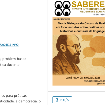
25n2ID41992
o, problem-based
tica docente.
hos para práticas
PDF/A
ticidade, a democracia, o