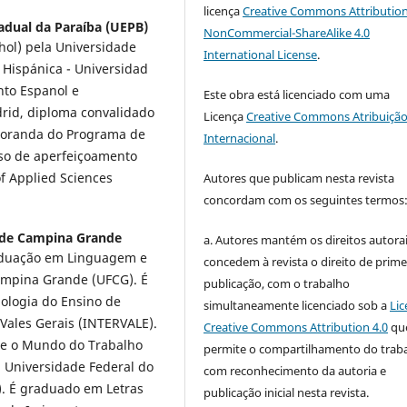
licença
Creative Commons Attribution
adual da Paraíba (UEPB)
NonCommercial-ShareAlike 4.0
hol) pela Universidade
International License
.
Hispánica - Universidad
nto Espanol e
Este obra está licenciado com uma
rid, diploma convalidado
Licença
Creative Commons Atribuição
toranda do Programa de
Internacional
.
so de aperfeiçoamento
f Applied Sciences
Autores que publicam nesta revista
concordam com os seguintes termos
 de Campina Grande
a. Autores mantém os direitos autorai
aduação em Linguagem e
concedem à revista o direito de prime
ampina Grande (UFCG). É
publicação, com o trabalho
dologia do Ensino de
simultaneamente licenciado sob a
Lic
Vales Gerais (INTERVALE).
Creative Commons Attribution 4.0
qu
s e o Mundo do Trabalho
permite o compartilhamento do trab
a Universidade Federal do
com reconhecimento da autoria e
). É graduado em Letras
publicação inicial nesta revista.