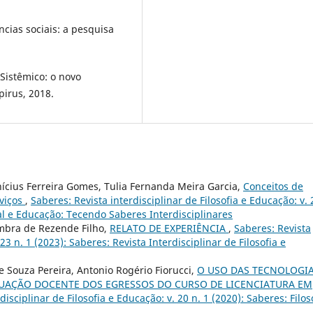
cias sociais: a pesquisa
Sistêmico: o novo
pirus, 2018.
nícius Ferreira Gomes, Tulia Fernanda Meira Garcia,
Conceitos de
rviços
,
Saberes: Revista interdisciplinar de Filosofia e Educação: v. 
al e Educação: Tecendo Saberes Interdisciplinares
imbra de Rezende Filho,
RELATO DE EXPERIÊNCIA
,
Saberes: Revista
 23 n. 1 (2023): Saberes: Revista Interdisciplinar de Filosofia e
 Souza Pereira, Antonio Rogério Fiorucci,
O USO DAS TECNOLOGI
UAÇÃO DOCENTE DOS EGRESSOS DO CURSO DE LICENCIATURA EM
disciplinar de Filosofia e Educação: v. 20 n. 1 (2020): Saberes: Filos