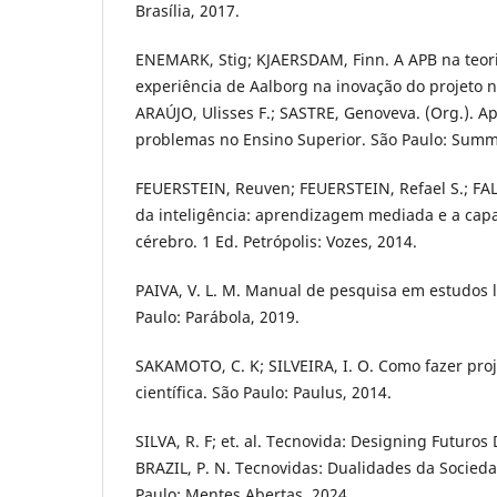
Brasília, 2017.
ENEMARK, Stig; KJAERSDAM, Finn. A APB na teoria
experiência de Aalborg na inovação do projeto no
ARAÚJO, Ulisses F.; SASTRE, Genoveva. (Org.).
problemas no Ensino Superior. São Paulo: Summ
FEUERSTEIN, Reuven; FEUERSTEIN, Refael S.; FALI
da inteligência: aprendizagem mediada e a ca
cérebro. 1 Ed. Petrópolis: Vozes, 2014.
PAIVA, V. L. M. Manual de pesquisa em estudos li
Paulo: Parábola, 2019.
SAKAMOTO, C. K; SILVEIRA, I. O. Como fazer proj
científica. São Paulo: Paulus, 2014.
SILVA, R. F; et. al. Tecnovida: Designing Futuros Di
BRAZIL, P. N. Tecnovidas: Dualidades da Socieda
Paulo: Mentes Abertas, 2024.