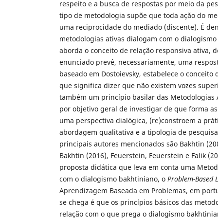
respeito e a busca de respostas por meio da pes
tipo de metodologia supõe que toda ação do me
uma reciprocidade do mediado (discente). É den
metodologias ativas dialogam com o dialogismo 
aborda o conceito de relação responsiva ativa, 
enunciado prevê, necessariamente, uma resposta
baseado em Dostoievsky, estabelece o conceito 
que significa dizer que não existem vozes super
também um princípio basilar das Metodologias A
por objetivo geral de investigar de que forma a
uma perspectiva dialógica, (re)constroem a prát
abordagem qualitativa e a tipologia de pesquisa 
principais autores mencionados são Bakhtin (200
Bakhtin (2016), Feuerstein, Feuerstein e Falik (
proposta didática que leva em conta uma Metod
com o dialogismo bakhtiniano, o
Problem-Based 
Aprendizagem Baseada em Problemas, em portu
se chega é que os princípios básicos das metodo
relação com o que prega o dialogismo bakhtini