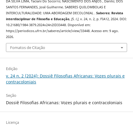
DA SILVA LIMA, Taciani Do Socorro; NASCIMENTO DOS ANJOS , Danilo; DOS
SANTOS FERNANDES, José Guilherme. SABERES QUILOMBOLAS E
INTERCULTURALIDADE: UMA ABORDAGEM DECOLONIAL .
Saberes: Revista
interdisciplinar de Filosofia e Educação
,
[S. l.]
, v. 24, n. 2, p. FIA12, 2024. DOI:
10.21680/1984-3879.2024v24n2ID33448. Disponível em:
https://periodicos.ufrn.br/saberes/article/view/33448. Acesso em: 9 ago.
2026.
Fomatos de Citação
Edição
v. 24 n. 2 (2024): Dossiê Filosofias Africanas: Vozes plurais e
contracoloniais
Seção
Dossiê Filosofias Africanas: Vozes plurais e contracoloniais
Licença