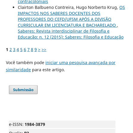
contracoloniais
Clairton Balbueno Contreira, Hugo Norberto Krug,
OS
IMPACTOS NOS SABERES DOCENTES DOS
PROFESSORES DO CEFD/UFSM APÓS A DIVISÃO
CURRICULAR EM LICENCIATURA E BACHARELADO
,
Saberes: Revista interdisciplinar de Filosofia e
Educação: n. 12 (2015): Saberes: Filosofia e Educação
1
2
3
4
5
6
7
8
9
>
>>
Você também pode
iniciar uma pesquisa avançada por
similaridade
para este artigo.
Submissão
e-ISSN:
1984-3879