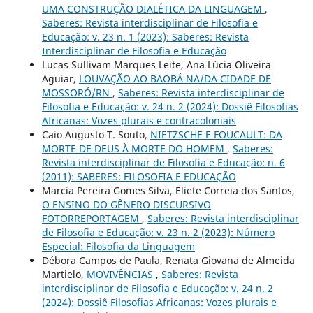
UMA CONSTRUÇÃO DIALÉTICA DA LINGUAGEM
,
Saberes: Revista interdisciplinar de Filosofia e
Educação: v. 23 n. 1 (2023): Saberes: Revista
Interdisciplinar de Filosofia e Educação
Lucas Sullivam Marques Leite, Ana Lúcia Oliveira
Aguiar,
LOUVAÇÃO AO BAOBÁ NA/DA CIDADE DE
MOSSORÓ/RN
,
Saberes: Revista interdisciplinar de
Filosofia e Educação: v. 24 n. 2 (2024): Dossiê Filosofias
Africanas: Vozes plurais e contracoloniais
Caio Augusto T. Souto,
NIETZSCHE E FOUCAULT: DA
MORTE DE DEUS À MORTE DO HOMEM
,
Saberes:
Revista interdisciplinar de Filosofia e Educação: n. 6
(2011): SABERES: FILOSOFIA E EDUCAÇÃO
Marcia Pereira Gomes Silva, Eliete Correia dos Santos,
O ENSINO DO GÊNERO DISCURSIVO
FOTORREPORTAGEM
,
Saberes: Revista interdisciplinar
de Filosofia e Educação: v. 23 n. 2 (2023): Número
Especial: Filosofia da Linguagem
Débora Campos de Paula, Renata Giovana de Almeida
Martielo,
MOVIVÊNCIAS
,
Saberes: Revista
interdisciplinar de Filosofia e Educação: v. 24 n. 2
(2024): Dossiê Filosofias Africanas: Vozes plurais e