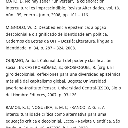
MATO, D. No hay saber “universal”, la colaboración
intercultural es imprescindible. Revista Alteridades, vol. 18,
núm. 35, enero – junio, 2008, pp. 101 – 116.
MIGNOLO, W. D. Desobediência epistémica: a opção
descolonial e o significado de identidade em política.
Cadernos de Letras da UFF – Dossiê: Literatura, língua e
identidade, n. 34, p. 287 – 324, 2008.
QUIJANO, Aníbal. Colonialidad del poder y clasificación
social. In: CASTRO-GÓMEZ, S.; GROSFOGUEL, R. (org.). El
giro decolonial. Reflexiones para una diversidad epistémica
más allá del capitalismo global. Bogotá: Universidad
Javeriana-Instituto Pensar, Universidad Central-IESCO, Siglo
del Hombre Editores, 2007. p. 93-126.
RAMOS, K. L; NOGUEIRA, E. M. L; FRANCO. Z. G. E. A
interculturalidade crítica como alternativa para uma
educação crítica e decolonial. EccoS - Revista Científica, São
Paulo, n. 54, p. 1- 10, e17339, jul./set. 2020.