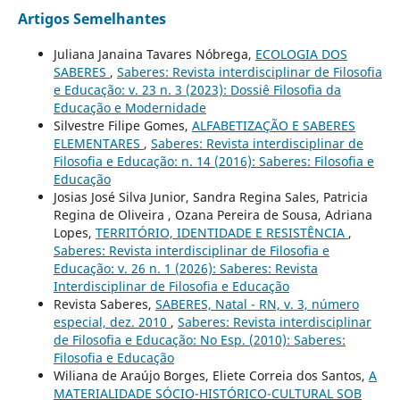
Artigos Semelhantes
Juliana Janaina Tavares Nóbrega,
ECOLOGIA DOS
SABERES
,
Saberes: Revista interdisciplinar de Filosofia
e Educação: v. 23 n. 3 (2023): Dossiê Filosofia da
Educação e Modernidade
Silvestre Filipe Gomes,
ALFABETIZAÇÃO E SABERES
ELEMENTARES
,
Saberes: Revista interdisciplinar de
Filosofia e Educação: n. 14 (2016): Saberes: Filosofia e
Educação
Josias José Silva Junior, Sandra Regina Sales, Patricia
Regina de Oliveira , Ozana Pereira de Sousa, Adriana
Lopes,
TERRITÓRIO, IDENTIDADE E RESISTÊNCIA
,
Saberes: Revista interdisciplinar de Filosofia e
Educação: v. 26 n. 1 (2026): Saberes: Revista
Interdisciplinar de Filosofia e Educação
Revista Saberes,
SABERES, Natal - RN, v. 3, número
especial, dez. 2010
,
Saberes: Revista interdisciplinar
de Filosofia e Educação: No Esp. (2010): Saberes:
Filosofia e Educação
Wiliana de Araújo Borges, Eliete Correia dos Santos,
A
MATERIALIDADE SÓCIO-HISTÓRICO-CULTURAL SOB