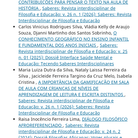
CONTRIBUIÇÕES PARA PENSAR O TEXTO NA AULA DE
HISTÓRIA
,
Saberes: Revista interdisciplinar de
Filosofia e Educação: v. 26 n. 1 (2026): Saberes: Revista
Interdisciplinar de Filosofia e Educação
Carlos Vinicius Rodrigues Silva, Vládia Kelly de Araujo
Souza, Djanni Martinho dos Santos Sobrinho,
O
CONHECIMENTO GEOGRÁFICO NO ENSINO INFANTIL
E FUNDAMENTAL DOS ANOS INICIAIS
,
Saberes:
Revista interdisciplinar de Filosofia e Educação: v. 25
n. 01 (2025): Dossiê Interface Saúde Mental e
Educação: Tecendo Saberes Interdisciplinares
Maria Luiza Dutra da Silva, Nataly Laissa Ferreira da
Silva , Jacicleide Ferreira Targino da Cruz Melo, Isabela
Cristina ,
A IMPORTÂNCIA DA GAMIFICAÇÃO EM SALA
DE AULA COM CRIANÇAS DE NÍVEIS DE
APRENDIZAGEM DE LEITURA E ESCRITA DISTINTOS
,
Saberes: Revista interdisciplinar de Filosofia e
Educação: v. 26 n. 1 (2026): Saberes: Revista
Interdisciplinar de Filosofia e Educação
Raisa Inocêncio Ferreira Lima,
DIÁLOGO FILOSÓFICO
AFROREFERENCIADO
,
Saberes: Revista
interdisciplinar de Filosofia e Educação: v. 24 n. 2
(2024): Dossiê Filosofias Africanas: Vozes plurais e