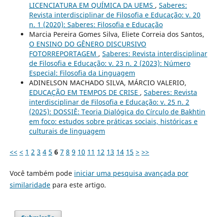
LICENCIATURA EM QUÍMICA DA UEMS
,
Saberes:
Revista interdisciplinar de Filosofia e Educação: v. 20
n. 1 (2020): Saberes: Filosofia e Educação
Marcia Pereira Gomes Silva, Eliete Correia dos Santos,
O ENSINO DO GÊNERO DISCURSIVO
FOTORREPORTAGEM
,
Saberes: Revista interdisciplinar
de Filosofia e Educação: v. 23 n. 2 (2023): Número
Especial: Filosofia da Linguagem
ADINELSON MACHADO SILVA, MÁRCIO VALERIO,
EDUCAÇÃO EM TEMPOS DE CRISE
,
Saberes: Revista
interdisciplinar de Filosofia e Educação: v. 25 n. 2
(2025): DOSSIÊ: Teoria Dialógica do Círculo de Bakhtin
em foco: estudos sobre práticas sociais, históricas e
culturais de linguagem
<<
<
1
2
3
4
5
6
7
8
9
10
11
12
13
14
15
>
>>
Você também pode
iniciar uma pesquisa avançada por
similaridade
para este artigo.