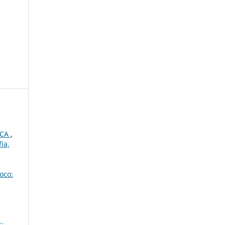
ICA
,
ia,
oco:
: