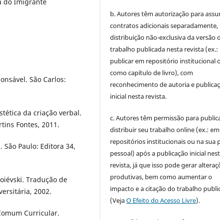
a do Imigrante
b. Autores têm autorização para assu
contratos adicionais separadamente,
distribuição não-exclusiva da versão 
trabalho publicada nesta revista (ex.:
publicar em repositório institucional 
como capítulo de livro), com
onsável. São Carlos:
reconhecimento de autoria e publica
inicial nesta revista.
tética da criação verbal.
c. Autores têm permissão para publica
tins Fontes, 2011.
distribuir seu trabalho online (ex.: em
repositórios institucionais ou na sua 
 São Paulo: Editora 34,
pessoal) após a publicação inicial nes
revista, já que isso pode gerar alteraç
produtivas, bem como aumentar o
oiévski. Tradução de
impacto e a citação do trabalho publ
versitária, 2002.
(Veja
O Efeito do Acesso Livre
).
 Comum Curricular.