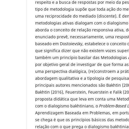
respeito e a busca de respostas por meio da pes
tipo de metodologia supõe que toda ação do me
uma reciprocidade do mediado (discente). É den
metodologias ativas dialogam com o dialogismo 
aborda o conceito de relação responsiva ativa, 
enunciado prevê, necessariamente, uma resposta
baseado em Dostoievsky, estabelece o conceito 
que significa dizer que não existem vozes super
também um princípio basilar das Metodologias A
por objetivo geral de investigar de que forma a
uma perspectiva dialógica, (re)constroem a prát
abordagem qualitativa e a tipologia de pesquisa 
principais autores mencionados são Bakhtin (200
Bakhtin (2016), Feuerstein, Feuerstein e Falik (
proposta didática que leva em conta uma Metod
com o dialogismo bakhtiniano, o
Problem-Based 
Aprendizagem Baseada em Problemas, em portu
se chega é que os princípios básicos das metodo
relação com o que prega o dialogismo bakhtini