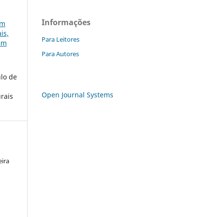
Informações
em
is,
Para Leitores
gem
Para Autores
ulo de
Open Journal Systems
urais
eira
a