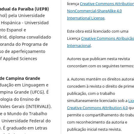
licença
Creative Commons Attribution
adual da Paraíba (UEPB)
NonCommercial-ShareAlike 4.0
hol) pela Universidade
International License
.
Hispánica - Universidad
nto Espanol e
Este obra está licenciado com uma
rid, diploma convalidado
Licença
Creative Commons Atribuição
toranda do Programa de
Internacional
.
so de aperfeiçoamento
f Applied Sciences
Autores que publicam nesta revista
concordam com os seguintes termos
 de Campina Grande
a. Autores mantém os direitos autorai
aduação em Linguagem e
concedem à revista o direito de prime
ampina Grande (UFCG). É
publicação, com o trabalho
dologia do Ensino de
simultaneamente licenciado sob a
Lic
Vales Gerais (INTERVALE).
Creative Commons Attribution 4.0
qu
s e o Mundo do Trabalho
permite o compartilhamento do trab
a Universidade Federal do
com reconhecimento da autoria e
). É graduado em Letras
publicação inicial nesta revista.