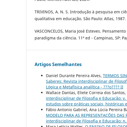
TRIVINOS, A. N. S. Introdução à pesquisa em ciên
qualitativa em educação. São Paulo: Atlas, 1987.
VASCONCELOS, Maria José Esteves. Pensamento 
paradigma da ciência. 11ª ed - Campinas, SP: Pa
Artigos Semelhantes
Daniel Durante Pereira Alves,
TERMOS SIN
Saberes: Revista interdisciplinar de Filosof
Lógica e Metafísica analítica - ???o???? II
Wallace Dantas, Eliete Correia dos Santos,
interdisciplinar de Filosofia e Educação: v
estudos sobre práticas sociais, históricas
Fábio Antonio Gabriel, Ana Lúcia Pereira 
MODELO PARA AS REPRESENTAÇÕES DAS 
interdisciplinar de Filosofia e Educação: n
Mara Letícia Walter,
O ENSINO DE FILOSO