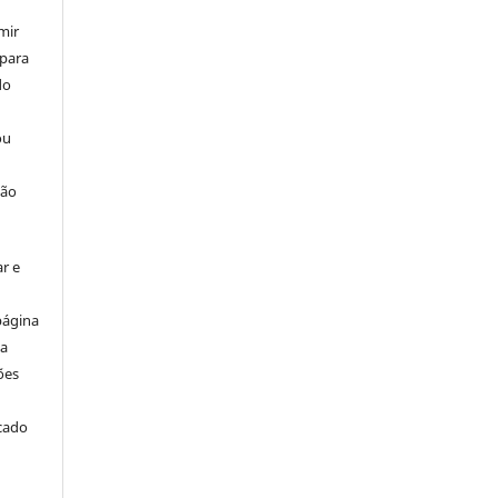
mir
 para
do
ou
ção
r e
página
ta
ões
icado