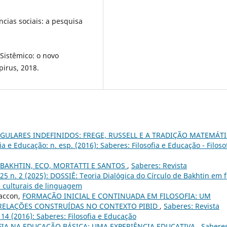
cias sociais: a pesquisa
Sistêmico: o novo
pirus, 2018.
GULARES INDEFINIDOS: FREGE, RUSSELL E A TRADIÇÃO MATEMÁT
ia e Educação: n. esp. (2016): Saberes: Filosofia e Educação - Filosof
BAKHTIN, ECO, MORTATTI E SANTOS
,
Saberes: Revista
. 25 n. 2 (2025): DOSSIÊ: Teoria Dialógica do Círculo de Bakhtin em f
 e culturais de linguagem
Baccon,
FORMAÇÃO INICIAL E CONTINUADA EM FILOSOFIA: UM
RELAÇÕES CONSTRUÍDAS NO CONTEXTO PIBID
,
Saberes: Revista
. 14 (2016): Saberes: Filosofia e Educação
FIA NA EDUCAÇÃO BÁSICA: UMA EXPERIÊNCIA EDUCATIVA
,
Saberes