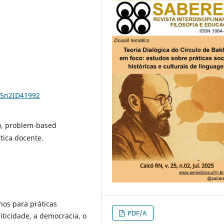
25n2ID41992
o, problem-based
tica docente.
hos para práticas
PDF/A
ticidade, a democracia, o