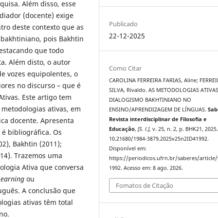
quisa. Além disso, esse
diador (docente) exige
Publicado
tro deste contexto que as
22-12-2025
bakhtiniano, pois Bakhtin
destacando que todo
. Além disto, o autor
Como Citar
de vozes equipolentes, o
CAROLINA FERREIRA FARIAS, Aline; FERRE
iores no discurso – que é
SILVA, Rivaldo. AS METODOLOGIAS ATIVAS
tivas. Este artigo tem
DIALOGISMO BAKHTINIANO NO
s metodologias ativas, em
ENSINO/APRENDIZAGEM DE LÍNGUAS.
Sab
ica docente. Apresenta
Revista interdisciplinar de Filosofia e
Educação
,
[S. l.]
, v. 25, n. 2, p. BHK21, 2025
é bibliográfica. Os
10.21680/1984-3879.2025v25n2ID41992.
2), Bakhtin (2011);
Disponível em:
2014). Trazemos uma
https://periodicos.ufrn.br/saberes/article
ologia Ativa que conversa
1992. Acesso em: 8 ago. 2026.
Learning
ou
Fomatos de Citação
guês. A conclusão que
logias ativas têm total
ano.