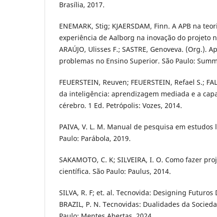
Brasília, 2017.
ENEMARK, Stig; KJAERSDAM, Finn. A APB na teoria
experiência de Aalborg na inovação do projeto no
ARAÚJO, Ulisses F.; SASTRE, Genoveva. (Org.).
problemas no Ensino Superior. São Paulo: Summ
FEUERSTEIN, Reuven; FEUERSTEIN, Refael S.; FALI
da inteligência: aprendizagem mediada e a ca
cérebro. 1 Ed. Petrópolis: Vozes, 2014.
PAIVA, V. L. M. Manual de pesquisa em estudos li
Paulo: Parábola, 2019.
SAKAMOTO, C. K; SILVEIRA, I. O. Como fazer proj
científica. São Paulo: Paulus, 2014.
SILVA, R. F; et. al. Tecnovida: Designing Futuros Di
BRAZIL, P. N. Tecnovidas: Dualidades da Socieda
Paulo: Mentes Abertas, 2024.