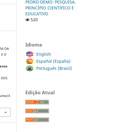
PEDRO DEMO: PESQUISA,
PRINCÍPIO CIENTÍFICO E
EDUCATIVO
520
Idioma
IRA DA
English
 E O
Español (España)
eres:
Português (Brasil)
. DOI:
Edição Atual
/view/4