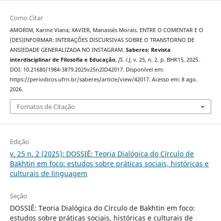
Como Citar
AMORIM, Karine Viana; XAVIER, Manassés Morais. ENTRE O COMENTAR E O
(DES)INFORMAR: INTERAÇÕES DISCURSIVAS SOBRE O TRANSTORNO DE
ANSIEDADE GENERALIZADA NO INSTAGRAM.
Saberes: Revista
interdisciplinar de Filosofia e Educação
,
[S. l.]
, v. 25, n. 2, p. BHK15, 2025.
DOI: 10.21680/1984-3879.2025v25n2ID42017. Disponível em:
https://periodicos.ufrn.br/saberes/article/view/42017. Acesso em: 8 ago.
2026.
Fomatos de Citação
Edição
v. 25 n. 2 (2025): DOSSIÊ: Teoria Dialógica do Círculo de
Bakhtin em foco: estudos sobre práticas sociais, históricas e
culturais de linguagem
Seção
DOSSIÊ: Teoria Dialógica do Círculo de Bakhtin em foco:
estudos sobre práticas sociais, históricas e culturais de