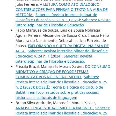
Júlio Ferreira,
A LEITURA COMO ATO DIALÓGICO:
CONTRIBUIÇÕES PARA PENSAR O TEXTO NA AULA DE
HISTÓRIA
,
Saberes: Revista interdisciplinar de
Filosofia e Educação: v. 26 n. 1 (2026): Saberes: Revista
Interdisciplinar de Filosofia e Educação
Fábio Marques de Souza, Laís de Sousa Nóbrega
Aguiar Pereira, Alexandre de Souza Cruz, Inácio Hélio
Moreira do Nascimento, Déborah Letícia Ferreira de
Sousa,
EXPLORANDO A CULTURA DIGITAL NA SALA DE
AULA
,
Saberes: Revista interdisciplinar de Filosofia e
Educação: v. 24 n. 1 (2024): Saberes: Revista
Interdisciplinar de Filosofia e Educação.
Priscila Brazil, Manassés Morais Xavier,
DO CONSUMO
MIDIÁTICO À CRIAÇÃO DE ECOSSISTEMAS
COMUNICATIVOS NO ENSINO MÉDIO
,
Saberes:
Revista interdisciplinar de Filosofia e Educação: v. 25
n. 2 (2025): DOSSIÊ: Teoria Dialógica do Círculo de
Bakhtin em foco: estudos sobre práticas sociais,
históricas e culturais de linguagem
Breno Silva Andrade, Manassés Morais Xavier,
ANÁLISE LINGUÍSTICA/SEMIÓTICA NA BNCC
,
Saberes:
Revista interdisciplinar de Filosofia e Educação: v. 25