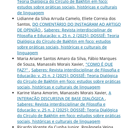
Teoria Dialógica do Círculo de Bakhtin em foco:
estudos sobre práticas sociais, históricas e culturais
de linguagem
Lidianne da Silva Arruda Camelo, Eliete Correia dos
Santos,
DO COMENTÁRIO DO INSTAGRAM AO ARTIGO
DE OPINIÃO
,
Saberes: Revista interdisciplinar de
Filosofia e Educação: v. 25 n. 2 (2025): DOSSIÊ: Teoria
Dialógica do Círculo de Bakhtin em foco: estudos
sobre práticas sociais, históricas e culturais de
linguagem
Maria Ariane Santos Amaro da Silva, Fábio Marques
de Souza, Manassés Morais Xavier,
“COMO É QUE
FAZ?”
,
Saberes: Revista interdisciplinar de Filosofia e
Educação: v. 25 n. 2 (2025): DOSSIÊ: Teoria Dialógica
do Círculo de Bakhtin em foco: estudos sobre práticas
sociais, históricas e culturais de linguagem
Karine Viana Amorim, Manassés Morais Xavier,
A
INTERAÇÃO DISCURSIVA DE BASE DIALÓGICA
,
Saberes: Revista interdisciplinar de Filosofia e
Educação: v. 25 n. 2 (2025): DOSSIÊ: Teoria Dialógica
do Círculo de Bakhtin em foco: estudos sobre práticas
sociais, históricas e culturais de linguagem
Ricardo Vicente da Cunha Junior, Rosângela Veiga