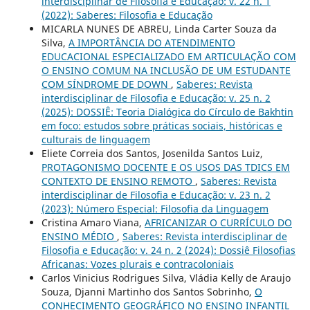
interdisciplinar de Filosofia e Educação: v. 22 n. 1
(2022): Saberes: Filosofia e Educação
MICARLA NUNES DE ABREU, Linda Carter Souza da
Silva,
A IMPORTÂNCIA DO ATENDIMENTO
EDUCACIONAL ESPECIALIZADO EM ARTICULAÇÃO COM
O ENSINO COMUM NA INCLUSÃO DE UM ESTUDANTE
COM SÍNDROME DE DOWN
,
Saberes: Revista
interdisciplinar de Filosofia e Educação: v. 25 n. 2
(2025): DOSSIÊ: Teoria Dialógica do Círculo de Bakhtin
em foco: estudos sobre práticas sociais, históricas e
culturais de linguagem
Eliete Correia dos Santos, Josenilda Santos Luiz,
PROTAGONISMO DOCENTE E OS USOS DAS TDICS EM
CONTEXTO DE ENSINO REMOTO
,
Saberes: Revista
interdisciplinar de Filosofia e Educação: v. 23 n. 2
(2023): Número Especial: Filosofia da Linguagem
Cristina Amaro Viana,
AFRICANIZAR O CURRÍCULO DO
ENSINO MÉDIO
,
Saberes: Revista interdisciplinar de
Filosofia e Educação: v. 24 n. 2 (2024): Dossiê Filosofias
Africanas: Vozes plurais e contracoloniais
Carlos Vinicius Rodrigues Silva, Vládia Kelly de Araujo
Souza, Djanni Martinho dos Santos Sobrinho,
O
CONHECIMENTO GEOGRÁFICO NO ENSINO INFANTIL