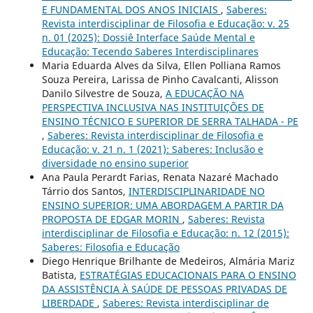
E FUNDAMENTAL DOS ANOS INICIAIS
,
Saberes:
Revista interdisciplinar de Filosofia e Educação: v. 25
n. 01 (2025): Dossiê Interface Saúde Mental e
Educação: Tecendo Saberes Interdisciplinares
Maria Eduarda Alves da Silva, Ellen Polliana Ramos
Souza Pereira, Larissa de Pinho Cavalcanti, Alisson
Danilo Silvestre de Souza,
A EDUCAÇÃO NA
PERSPECTIVA INCLUSIVA NAS INSTITUIÇÕES DE
ENSINO TÉCNICO E SUPERIOR DE SERRA TALHADA - PE
,
Saberes: Revista interdisciplinar de Filosofia e
Educação: v. 21 n. 1 (2021): Saberes: Inclusão e
diversidade no ensino superior
Ana Paula Perardt Farias, Renata Nazaré Machado
Tárrio dos Santos,
INTERDISCIPLINARIDADE NO
ENSINO SUPERIOR: UMA ABORDAGEM A PARTIR DA
PROPOSTA DE EDGAR MORIN
,
Saberes: Revista
interdisciplinar de Filosofia e Educação: n. 12 (2015):
Saberes: Filosofia e Educação
Diego Henrique Brilhante de Medeiros, Almária Mariz
Batista,
ESTRATÉGIAS EDUCACIONAIS PARA O ENSINO
DA ASSISTÊNCIA À SAÚDE DE PESSOAS PRIVADAS DE
LIBERDADE
,
Saberes: Revista interdisciplinar de