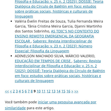
Filosofia e Educação: v. 25 n. 2 (2025): DOSSIÊ: Teoria
Dialógica do Círculo de Bakhtin em foco: estudos
sobre práticas sociais, históricas e culturais de
linguagem
Valéria Évelin Freitas de Souza, Tulia Fernanda Meira
Garcia, Tânia Cristina Meira Garcia, Djanni Martinho
dos Santos Sobrinho,
AS TDIC’S NO CONTEXTO DO
ENSINO REMOTO EMERGENCAL DA GEOGRAFIA
ESCOLAR
,
Saberes: Revista interdisciplinar de
Filosofia e Educação: v. 23 n. 2 (2023): Número
Especial: Filosofia da Linguagem
ADINELSON MACHADO SILVA, MÁRCIO VALERIO,
EDUCAÇÃO EM TEMPOS DE CRISE
,
Saberes: Revista
interdisciplinar de Filosofia e Educação: v. 25 n. 2
(2025): DOSSIÊ: Teoria Dialógica do Círculo de Bakhtin
em foco: estudos sobre práticas sociais, históricas e
culturais de linguagem
<<
<
2
3
4
5
6
7
8
9
10
11
12
13
14
15
16
>
>>
Você também pode
iniciar uma pesquisa avançada por
similaridade
para este artigo.