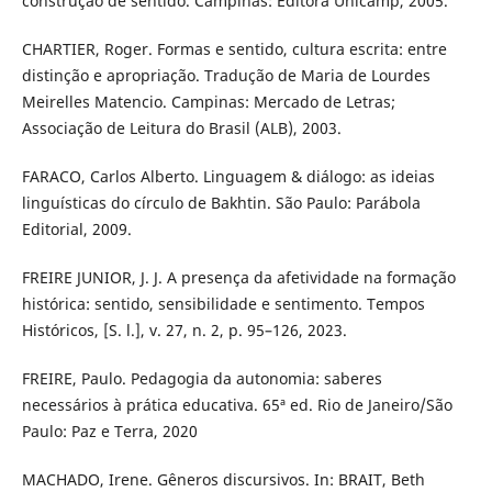
construção de sentido. Campinas: Editora Unicamp, 2005.
CHARTIER, Roger. Formas e sentido, cultura escrita: entre
distinção e apropriação. Tradução de Maria de Lourdes
Meirelles Matencio. Campinas: Mercado de Letras;
Associação de Leitura do Brasil (ALB), 2003.
FARACO, Carlos Alberto. Linguagem & diálogo: as ideias
linguísticas do círculo de Bakhtin. São Paulo: Parábola
Editorial, 2009.
FREIRE JUNIOR, J. J. A presença da afetividade na formação
histórica: sentido, sensibilidade e sentimento. Tempos
Históricos, [S. l.], v. 27, n. 2, p. 95–126, 2023.
FREIRE, Paulo. Pedagogia da autonomia: saberes
necessários à prática educativa. 65ª ed. Rio de Janeiro/São
Paulo: Paz e Terra, 2020
MACHADO, Irene. Gêneros discursivos. In: BRAIT, Beth