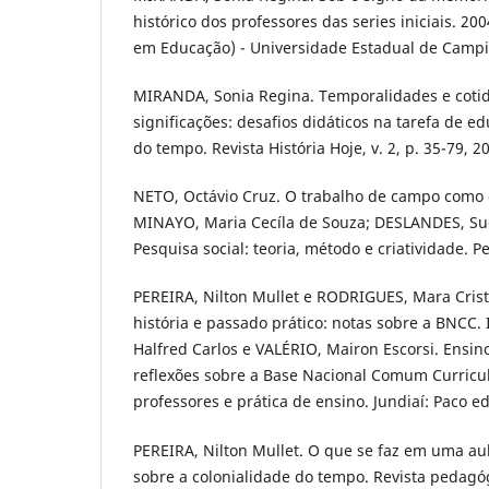
histórico dos professores das series iniciais. 20
em Educação) - Universidade Estadual de Campi
MIRANDA, Sonia Regina. Temporalidades e cotid
significações: desafios didáticos na tarefa de 
do tempo. Revista História Hoje, v. 2, p. 35-79, 2
NETO, Octávio Cruz. O trabalho de campo como d
MINAYO, Maria Cecíla de Souza; DESLANDES, Suely
Pesquisa social: teoria, método e criatividade. Pe
PEREIRA, Nilton Mullet e RODRIGUES, Mara Crist
história e passado prático: notas sobre a BNCC.
Halfred Carlos e VALÉRIO, Mairon Escorsi. Ensino 
reflexões sobre a Base Nacional Comum Curricu
professores e prática de ensino. Jundiaí: Paco edi
PEREIRA, Nilton Mullet. O que se faz em uma aul
sobre a colonialidade do tempo. Revista pedagóg