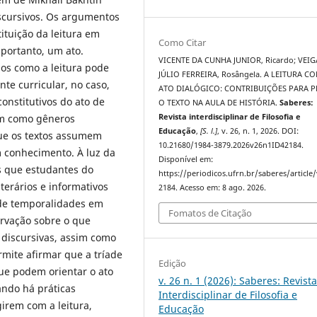
iscursivos. Os argumentos
ituição da leitura em
Como Citar
 portanto, um ato.
VICENTE DA CUNHA JUNIOR, Ricardo; VEIG
os como a leitura pode
JÚLIO FERREIRA, Rosângela. A LEITURA C
e curricular, no caso,
ATO DIALÓGICO: CONTRIBUIÇÕES PARA 
constitutivos do ato de
O TEXTO NA AULA DE HISTÓRIA.
Saberes:
em como gêneros
Revista interdisciplinar de Filosofia e
Educação
,
[S. l.]
, v. 26, n. 1, 2026. DOI:
que os textos assumem
10.21680/1984-3879.2026v26n1ID42184.
conhecimento. À luz da
Disponível em:
es que estudantes do
https://periodicos.ufrn.br/saberes/article
terários e informativos
2184. Acesso em: 8 ago. 2026.
de temporalidades em
Fomatos de Citação
rvação sobre o que
s discursivas, assim como
rmite afirmar que a tríade
Edição
ue podem orientar o ato
v. 26 n. 1 (2026): Saberes: Revist
ando há práticas
Interdisciplinar de Filosofia e
irem com a leitura,
Educação