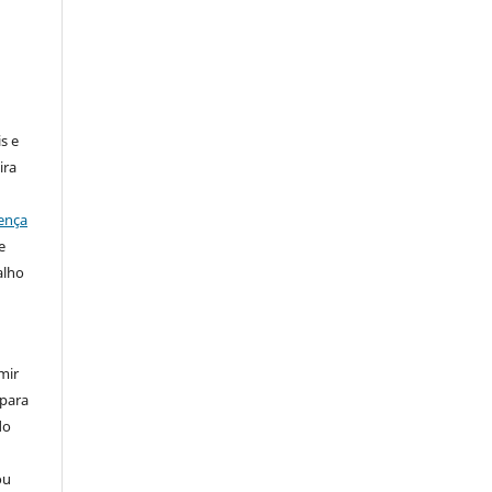
:
s e
ira
ença
e
alho
mir
 para
do
ou