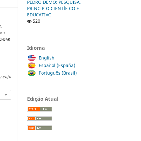
PEDRO DEMO: PESQUISA,
PRINCÍPIO CIENTÍFICO E
EDUCATIVO
520
A
OMO
PENSAR
Idioma
English
Español (España)
Português (Brasil)
/view/4
Edição Atual
a