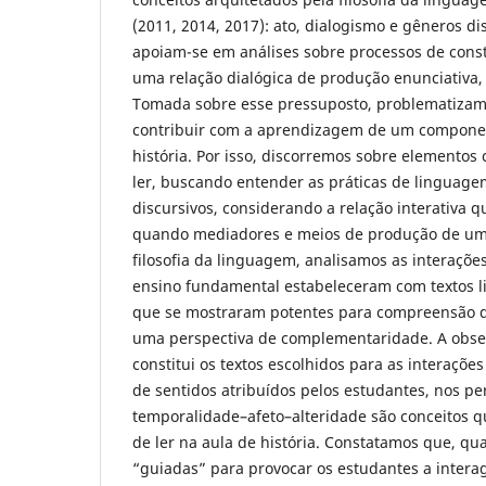
(2011, 2014, 2017): ato, dialogismo e gêneros d
apoiam-se em análises sobre processos de const
uma relação dialógica de produção enunciativa,
Tomada sobre esse pressuposto, problematizam
contribuir com a aprendizagem de um component
história. Por isso, discorremos sobre elementos 
ler, buscando entender as práticas de linguag
discursivos, considerando a relação interativa 
quando mediadores e meios de produção de um 
filosofia da linguagem, analisamos as interaçõ
ensino fundamental estabeleceram com textos li
que se mostraram potentes para compreensão 
uma perspectiva de complementaridade. A obse
constitui os textos escolhidos para as interaçõe
de sentidos atribuídos pelos estudantes, nos pe
temporalidade–afeto–alteridade são conceitos q
de ler na aula de história. Constatamos que, qu
“guiadas” para provocar os estudantes a interag