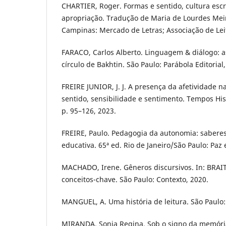
CHARTIER, Roger. Formas e sentido, cultura escri
apropriação. Tradução de Maria de Lourdes Meir
Campinas: Mercado de Letras; Associação de Leit
FARACO, Carlos Alberto. Linguagem & diálogo: as
círculo de Bakhtin. São Paulo: Parábola Editorial,
FREIRE JUNIOR, J. J. A presença da afetividade n
sentido, sensibilidade e sentimento. Tempos Históri
p. 95–126, 2023.
FREIRE, Paulo. Pedagogia da autonomia: saberes
educativa. 65ª ed. Rio de Janeiro/São Paulo: Paz 
MACHADO, Irene. Gêneros discursivos. In: BRAIT,
conceitos-chave. São Paulo: Contexto, 2020.
MANGUEL, A. Uma história de leitura. São Paulo: 
MIRANDA, Sonia Regina. Sob o signo da memóri