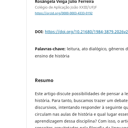
Rosângela Veiga Júlio Ferreira
Colégio de Aplicação João XXIII/UFJF
https://orcid.org/0000-0003-4333-0192
DOI:
https://doi.org/10.21680/1984-3879.2026v
Palavras-chave:
leitura, ato dialógico, gêneros d
ensino de história
Resumo
Este artigo discute possibilidades de pensar a l
história. Para tanto, buscamos trazer um debat
discursivos, intentando responder à seguinte qu
circulam nas aulas de história e qual lugar ess
aprendizagem dessa disciplina? Com isso, o art
conceitos arquitetados pela filosofia da lingua