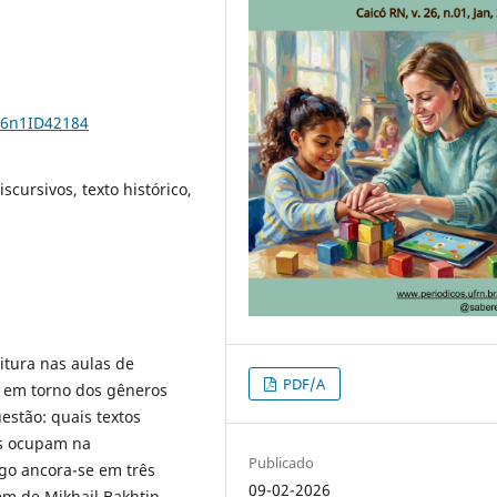
26n1ID42184
iscursivos, texto histórico,
eitura nas aulas de
PDF/A
e em torno dos gêneros
estão: quais textos
es ocupam na
Publicado
igo ancora-se em três
09-02-2026
gem de Mikhail Bakhtin