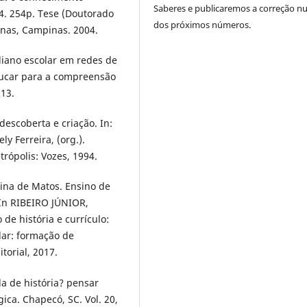
Saberes e publicaremos a correção 
04. 254p. Tese (Doutorado
dos próximos números.
nas, Campinas. 2004.
iano escolar em redes de
educar para a compreensão
013.
escoberta e criação. In:
 Ferreira, (org.).
trópolis: Vozes, 1994.
ina de Matos. Ensino de
 In RIBEIRO JÚNIOR,
de história e currículo:
lar: formação de
torial, 2017.
a de história? pensar
ica. Chapecó, SC. Vol. 20,