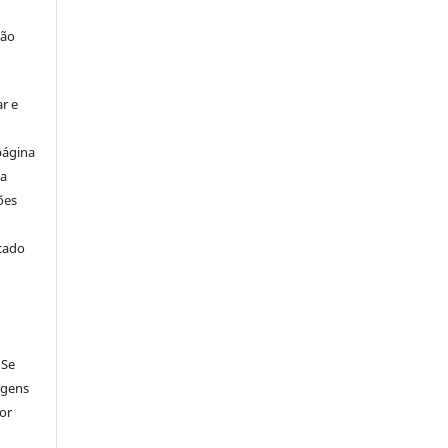
ção
r e
página
ta
ões
icado
 Se
agens
por