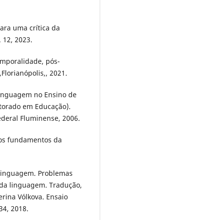
Para uma crítica da
. 12, 2023.
emporalidade, pós-
lorianópolis,, 2021.
linguagem no Ensino de
outorado em Educação).
ederal Fluminense, 2006.
: os fundamentos da
 linguagem. Problemas
 da linguagem. Tradução,
terina Vólkova. Ensaio
 34, 2018.