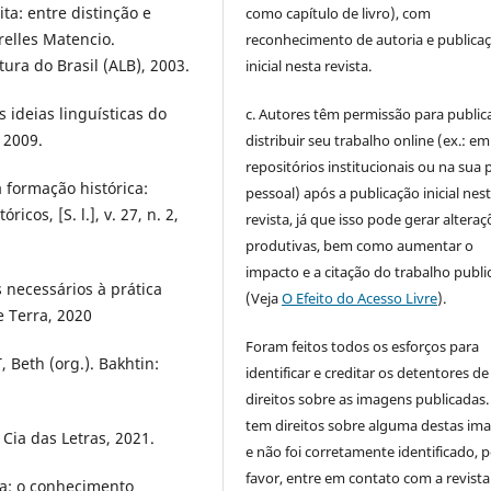
ta: entre distinção e
como capítulo de livro), com
elles Matencio.
reconhecimento de autoria e publica
ura do Brasil (ALB), 2003.
inicial nesta revista.
 ideias linguísticas do
c. Autores têm permissão para publica
 2009.
distribuir seu trabalho online (ex.: em
repositórios institucionais ou na sua 
a formação histórica:
pessoal) após a publicação inicial nes
cos, [S. l.], v. 27, n. 2,
revista, já que isso pode gerar alteraç
produtivas, bem como aumentar o
impacto e a citação do trabalho publ
 necessários à prática
(Veja
O Efeito do Acesso Livre
).
e Terra, 2020
Foram feitos todos os esforços para
 Beth (org.). Bakhtin:
identificar e creditar os detentores de
direitos sobre as imagens publicadas.
tem direitos sobre alguma destas im
Cia das Letras, 2021.
e não foi corretamente identificado, 
favor, entre em contato com a revista
a: o conhecimento