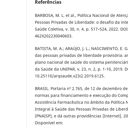
Referências
BARBOSA, M. L. et al., Política Nacional de Aten
Pessoas Privadas de Liberdade: o desafio da int
Saúde Coletiva, v. 30, n. 4, p. 517–524, 2022. DO
462X202230040603.
BATISTA, M. A.; ARAÚJO, J. L.; NASCIMENTO, E. G.
das pessoas privadas de liberdade provisória: an
plano nacional de saúde do sistema penitenciári
da Saúde da UNIPAR, v. 23, n. 2, p. 1-10, 2019. D
10.25110/arqsaude.v23i2.2019.6125.
BRASIL. Portaria nº 2.765, de 12 de dezembro de
normas para financiamento e execução do Comp
Assistência Farmacêutica no âmbito da Política 
Integral à Saúde das Pessoas Privadas de Liberd
(PNAISP), e dá outras providências [Internet]. 20
Disponível em: