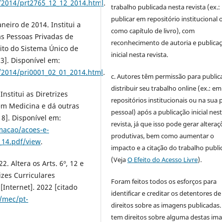
/2014/prt2765_12_12_2014.html
.
trabalho publicada nesta revista (ex.:
publicar em repositório institucional 
aneiro de 2014. Institui a
como capítulo de livro), com
as Pessoas Privadas de
reconhecimento de autoria e publica
ito do Sistema Único de
inicial nesta revista.
3]. Disponível em:
/2014/pri0001_02_01_2014.html
.
c. Autores têm permissão para publica
distribuir seu trabalho online (ex.: em
nstitui as Diretrizes
repositórios institucionais ou na sua 
em Medicina e dá outras
pessoal) após a publicação inicial nes
18]. Disponível em:
revista, já que isso pode gerar alteraç
macao/acoes-e-
produtivas, bem como aumentar o
_14.pdf/view
.
impacto e a citação do trabalho publ
(Veja
O Efeito do Acesso Livre
).
. Altera os Arts. 6º, 12 e
izes Curriculares
Foram feitos todos os esforços para
Internet]. 2022 [citado
identificar e creditar os detentores de
/mec/pt-
direitos sobre as imagens publicadas.
tem direitos sobre alguma destas im