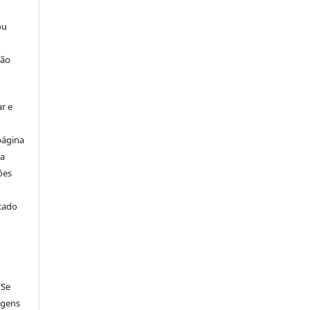
ou
ção
r e
página
ta
ões
icado
 Se
agens