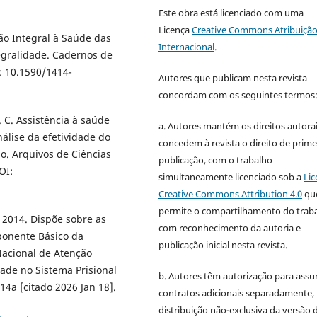
Este obra está licenciado com uma
Licença
Creative Commons Atribuição
ção Integral à Saúde das
Internacional
.
egralidade. Cadernos de
I: 10.1590/1414-
Autores que publicam nesta revista
concordam com os seguintes termos
 C. Assistência à saúde
a. Autores mantém os direitos autorai
álise da efetividade do
concedem à revista o direito de prime
o. Arquivos de Ciências
publicação, com o trabalho
OI:
simultaneamente licenciado sob a
Lic
Creative Commons Attribution 4.0
qu
permite o compartilhamento do trab
 2014. Dispõe sobre as
com reconhecimento da autoria e
onente Básico da
publicação inicial nesta revista.
Nacional de Atenção
ade no Sistema Prisional
b. Autores têm autorização para assu
14a [citado 2026 Jan 18].
contratos adicionais separadamente,
distribuição não-exclusiva da versão 