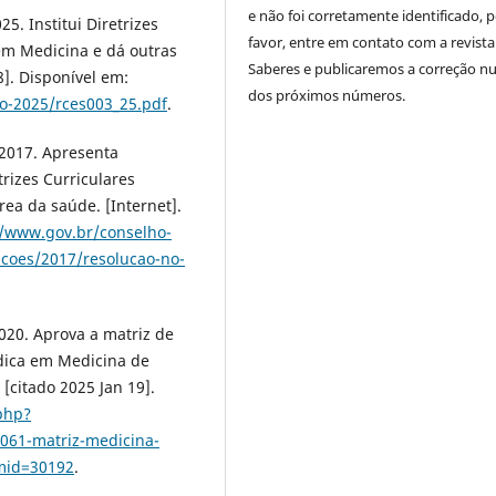
e não foi corretamente identificado, 
5. Institui Diretrizes
favor, entre em contato com a revista
em Medicina e dá outras
Saberes e publicaremos a correção 
8]. Disponível em:
dos próximos números.
o-2025/rces003_25.pdf
.
 2017. Apresenta
rizes Curriculares
ea da saúde. [Internet].
//www.gov.br/conselho-
ucoes/2017/resolucao-no-
020. Aprova a matriz de
dica em Medicina de
 [citado 2025 Jan 19].
.php?
61-matriz-medicina-
mid=30192
.