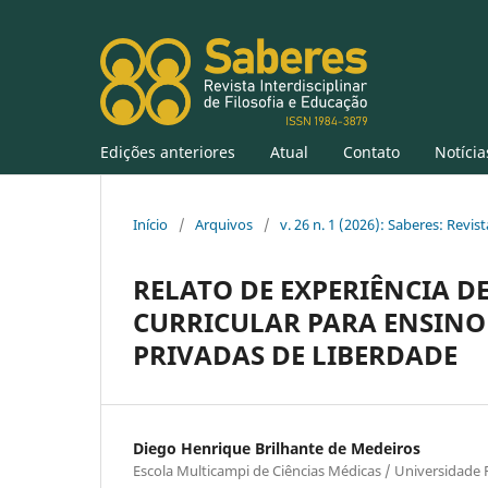
Edições anteriores
Atual
Contato
Notícia
Início
/
Arquivos
/
v. 26 n. 1 (2026): Saberes: Revis
RELATO DE EXPERIÊNCIA 
CURRICULAR PARA ENSINO 
PRIVADAS DE LIBERDADE
Diego Henrique Brilhante de Medeiros
Escola Multicampi de Ciências Médicas / Universidade 