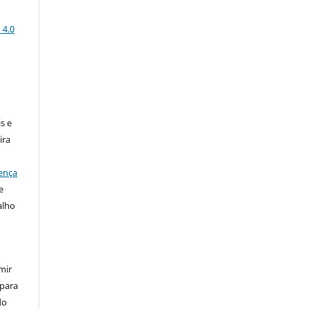
 4.0
:
s e
ira
ença
e
alho
mir
 para
do