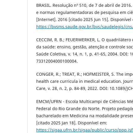
BRASIL. Resolução nº 510, de 7 de abril de 2016. 
e normas regulamentadoras de pesquisa em ciê
[Internet]. 2016 [citado 2025 Jun 15]. Disponível
https://bvsms.saude.gov.br/bvs/saudelegis/cn
CECCIM, R. B.; FEUERWERKER, L. O quadrilátero 
da saúde: ensino, gestão, atenção e controle soci
Saúde Coletiva, v. 14, n. 1, p. 41-65, 2004. DOI:
73312004000100004.
CONGER, R.; TREAT, R.; HOFMEISTER, S. The impo
health care curricula in medical education. Journ
Care, v. 28, n. 2, p. 84-89, 2022. DOI: 10.1089/JC
EMCM/UFRN - Escola Multicampi de Ciências Mé
Federal do Rio Grande do Norte. Projeto pedagó
bacharelado em Medicina na modalidade presenci
[citado 2025 Jan 18]. Disponível em:
https://sigaa.ufrn.br/sigaa/public/curso/ppp.j