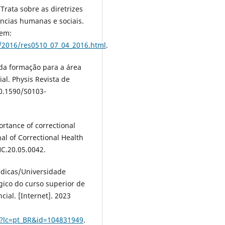
Trata sobre as diretrizes
ncias humanas e sociais.
 em:
s/2016/res0510_07_04_2016.html
.
da formação para a área
al. Physis Revista de
 10.1590/S0103-
rtance of correctional
al of Correctional Health
HC.20.05.0042.
dicas/Universidade
gico do curso superior de
al. [Internet]. 2023
sf?lc=pt_BR&id=104831949
.