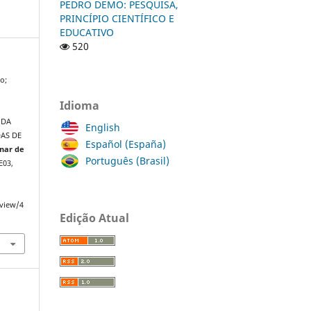
PEDRO DEMO: PESQUISA,
PRINCÍPIO CIENTÍFICO E
EDUCATIVO
520
o;
Idioma
 DA
English
DAS DE
Español (España)
inar de
Português (Brasil)
RE03,
/view/4
Edição Atual
a