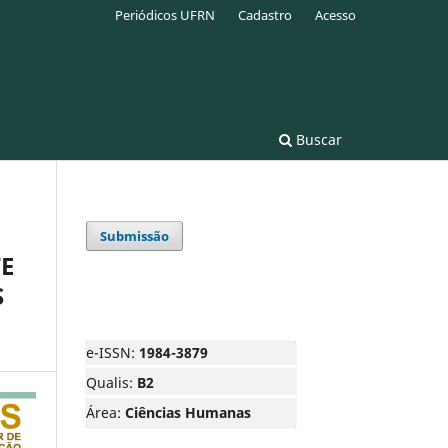
Periódicos UFRN
Cadastro
Acesso
Buscar
Submissão
E
S
e-ISSN:
1984-3879
Qualis:
B2
Área:
Ciências Humanas