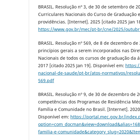
BRASIL. Resolução nº 3, de 30 de setembro de 202
Curriculares Nacionais do Curso de Graduação 
providências. [Internet]. 2025 [citado 2025 Jan 1
https://www.gov.br/mec/pt-br/cne/2025/outubr
BRASIL. Resolução nº 569, de 8 de dezembro de
princípios gerais a serem incorporados nas Diret
Nacionais de todos os cursos de graduação da ár
2017 [citado 2025 Jan 19]. Disponível em:
https:
nacional-de-saude/pt-br/atos-normativos/resol
569.pdf
BRASIL. Resolução nº 9, de 30 de dezembro de 2
competências dos Programas de Residência Mé
Família e Comunidade no Brasil. [Internet]. 2020
Disponível em:
https://portal.mec.gov.br/index
option=com_docman&view=download&alias=1680
familia-e-comunidade&category_slug=2020&Ite