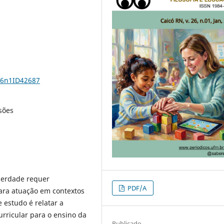
26n1ID42687
isões
iberdade requer
PDF/A
ara atuação em contextos
 estudo é relatar a
rricular para o ensino da
Publicado