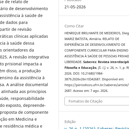
se de relato de
21-05-2026
nerário de desenvolvimento
ssistência à saúde de
 de dados para
Como Citar
artir de revisão
HENRIQUE BRILHANTE DE MEDEIROS, Dieg
práticas clínicas aplicadas
MARIZ BATISTA, Almária. RELATO DE
ncia à saúde dessa
EXPERIÊNCIA DE DESENVOLVIMENTO DE
s orientadores da
COMPONENTE CURRICULAR PARA ENSINO
025. A revisão integrativa
ASSISTÊNCIA À SAÚDE DE PESSOAS PRIVA
LIBERDADE.
Saberes: Revista interdiscipl
to prisional impacta a
Filosofia e Educação
,
[S. l.]
, v. 26, n. 1, p. 
lém disso, a produção
2026. DOI: 10.21680/1984-
 ensino da assistência à
3879.2026v26n1ID42687. Disponível em:
sa. A análise documental
https://periodicos.ufrn.br/saberes/article
 alinhada aos princípios
2687. Acesso em: 7 ago. 2026.
aúde, responsabilidade
Fomatos de Citação
e do exposto, depreende-
a proposta de componente
uação em Medicina e
Edição
e residência médica e
v. 26 n. 1 (2026): Saberes: Revist