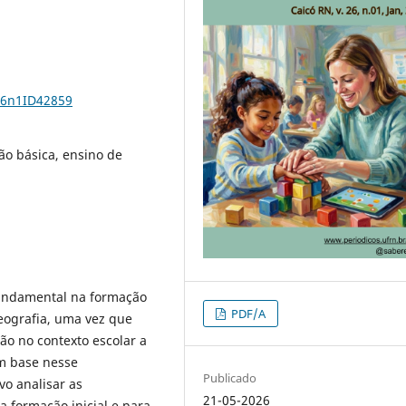
26n1ID42859
ão básica, ensino de
fundamental na formação
PDF/A
eografia, uma vez que
ção no contexto escolar a
m base nesse
Publicado
vo analisar as
21-05-2026
a formação inicial e para