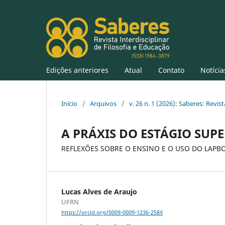
Edições anteriores
Atual
Contato
Notícia
Início
/
Arquivos
/
v. 26 n. 1 (2026): Saberes: Revis
A PRÁXIS DO ESTÁGIO SUP
REFLEXÕES SOBRE O ENSINO E O USO DO LAP
Lucas Alves de Araujo
UFRN
https://orcid.org/0009-0009-1236-258X