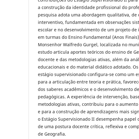
a construção da identidade profissional do prof
pesquisa adota uma abordagem qualitativa, de c
interventivo, fundamentada em observações sist
escolar e no desenvolvimento de um projeto de
em turmas do Ensino Fundamental (Anos Finais)
Monsenhor Walfredo Gurgel, localizada no muni
estudo articula aportes teóricos do ensino de G
docente e das metodologias ativas, além da an
educacionais e do material didático adotado. Os
estágio supervisionado configura-se como um es
para a articulação entre teoria e prática, favore
dos saberes acadêmicos e o desenvolvimento d
pedagógicas. A experiência de intervenção, bas
metodologias ativas, contribuiu para o aument
e para a construção de aprendizagens mais signi
o Estágio Supervisionado II desempenha papel c
de uma postura docente crítica, reflexiva e co
de Geografia.