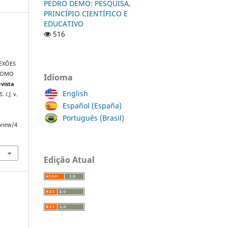
PEDRO DEMO: PESQUISA,
PRINCÍPIO CIENTÍFICO E
EDUCATIVO
516
EXÕES
 COMO
Idioma
vista
English
S. l.]
, v.
Español (España)
Português (Brasil)
/view/4
Edição Atual
a