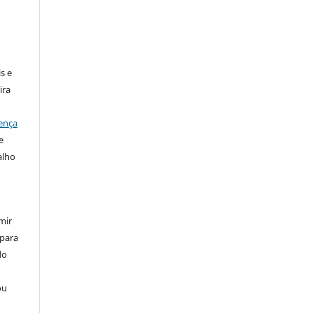
:
s e
ira
ença
e
alho
mir
 para
do
ou