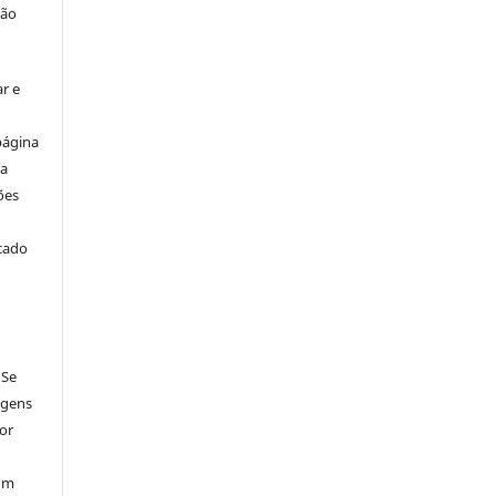
ção
r e
página
ta
ões
icado
 Se
agens
por
num