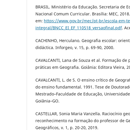
BRASIL. Ministério da Educação. Secretaria de E
Nacional Comum Curricular. Brasília: MEC, 2018.
em:
https://www.gov.br/mec/pt-br/escola-em-t
integral/BNCC_EI_EF_110518_versaofinal.pdf
. Ac
CACHINHO, Herculano. Geografia escolar: orienta
didáctica. Inforgeo, v. 15, p. 69-90, 2000.
CAVALCANTI, Lana de Souza et al. Formação de 
práticas em Geografia. Goiânia: Editora Vieira, 2
CAVALCANTI, L. de S. O ensino crítico de Geogra
do ensino fundamental. 1991. Tese de Doutorado
Mestrado–Faculdade de Educação, Universidade 
Goiânia–GO.
CASTELLAR, Sonia Maria Vanzella. Raciocínio geo
reconhecimento na formação do professor de Ge
Geográficos, v. 1, p. 20-20, 2019.