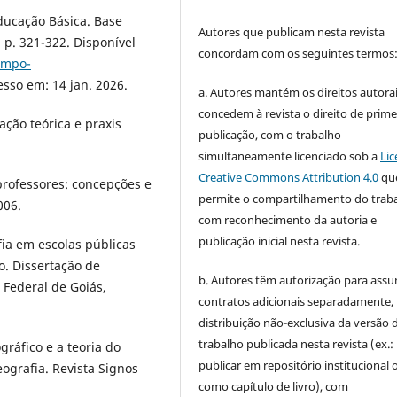
ducação Básica. Base
Autores que publicam nesta revista
 p. 321-322. Disponível
concordam com os seguintes termos
empo-
esso em: 14 jan. 2026.
a. Autores mantém os direitos autorai
concedem à revista o direito de prime
ção teórica e praxis
publicação, com o trabalho
simultaneamente licenciado sob a
Lic
Creative Commons Attribution 4.0
qu
professores: concepções e
permite o compartilhamento do trab
006.
com reconhecimento da autoria e
publicação inicial nesta revista.
fia em escolas públicas
. Dissertação de
b. Autores têm autorização para assu
Federal de Goiás,
contratos adicionais separadamente,
distribuição não-exclusiva da versão 
trabalho publicada nesta revista (ex.:
gráfico e a teoria do
publicar em repositório institucional 
ografia. Revista Signos
como capítulo de livro), com