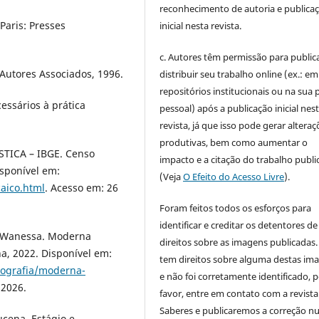
reconhecimento de autoria e publica
Paris: Presses
inicial nesta revista.
c. Autores têm permissão para publica
Autores Associados, 1996.
distribuir seu trabalho online (ex.: em
repositórios institucionais ou na sua 
essários à prática
pessoal) após a publicação inicial nes
revista, já que isso pode gerar alteraç
produtivas, bem como aumentar o
TICA – IBGE. Censo
impacto e a citação do trabalho publ
isponível em:
(Veja
O Efeito do Acesso Livre
).
aico.html
. Acesso em: 26
Foram feitos todos os esforços para
identificar e creditar os detentores de
, Wanessa. Moderna
direitos sobre as imagens publicadas.
a, 2022. Disponível em:
tem direitos sobre alguma destas im
eografia/moderna-
e não foi corretamente identificado, 
 2026.
favor, entre em contato com a revista
Saberes e publicaremos a correção 
cena. Estágio e