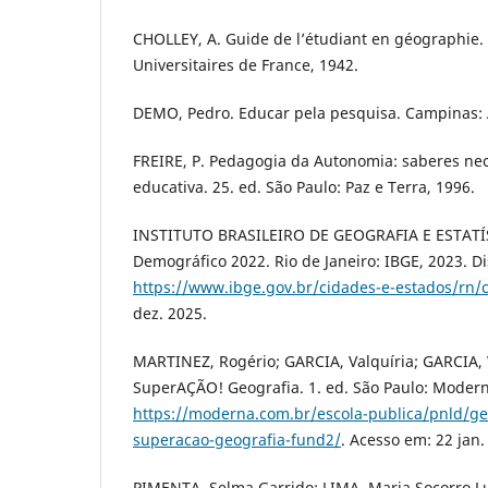
CHOLLEY, A. Guide de l’étudiant en géographie. 
Universitaires de France, 1942.
DEMO, Pedro. Educar pela pesquisa. Campinas: 
FREIRE, P. Pedagogia da Autonomia: saberes nec
educativa. 25. ed. São Paulo: Paz e Terra, 1996.
INSTITUTO BRASILEIRO DE GEOGRAFIA E ESTATÍS
Demográfico 2022. Rio de Janeiro: IBGE, 2023. D
https://www.ibge.gov.br/cidades-e-estados/rn/c
dez. 2025.
MARTINEZ, Rogério; GARCIA, Valquíria; GARCIA
SuperAÇÃO! Geografia. 1. ed. São Paulo: Modern
https://moderna.com.br/escola-publica/pnld/g
superacao-geografia-fund2/
. Acesso em: 22 jan.
PIMENTA, Selma Garrido; LIMA, Maria Socorro Lu