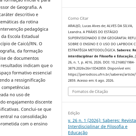
essor de Geografia. A
aráter descritivo e
Como Citar
emáticas da rotina
ARAUJO, Lucas Alves de; ALVES DA SILVA,
 intervenção pedagógica
Leandra. A PRÁXIS DO ESTÁGIO
 da Escola Estadual
SUPERVISIONADO II EM GEOGRAFIA: REFL
cípio de Caicó/RN. O
SOBRE O ENSINO E O USO DO LAPBOOK
eografia, da formação
ESTRATÉGIA METODOLÓGICA.
Saberes: Re
interdisciplinar de Filosofia e Educação
,
[
álise de documentos
26, n. 1, p. AI16, 2026. DOI: 10.21680/1984-
 resultados indicam que o
3879.2026v26n1ID42859. Disponível em:
paço formativo essencial
https://periodicos.ufrn.br/saberes/article
cendo a ressignificação
2859. Acesso em: 6 ago. 2026.
e competências
Fomatos de Citação
eada no uso de
o do engajamento discente
ficativas. Conclui-se que
Edição
entral na consolidação
v. 26 n. 1 (2026): Saberes: Revist
mprometida com o ensino
Interdisciplinar de Filosofia e
Educação