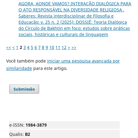
AGORA, AONDE VAMOS? INTERAÇÃO DIALÓGICA PARA
O ATO RESPONSÁVEL NA DIVERSIDADE RELIGIOSA
,
Saberes: Revista interdisciplinar de Filosofia e
Educação: v. 25 n. 2 (2025): DOSSIÊ: Teoria Dialógica
do Círculo de Bakhtin em foco: estudos sobre práticas
sociais, históricas e culturais de linguagem
<<
<
1
2
3
4
5
6
7
8
9
10
11
12
>
>>
Você também pode
iniciar uma pesquisa avançada por
similaridade
para este artigo.
Submissão
e-ISSN:
1984-3879
Qualis:
B2