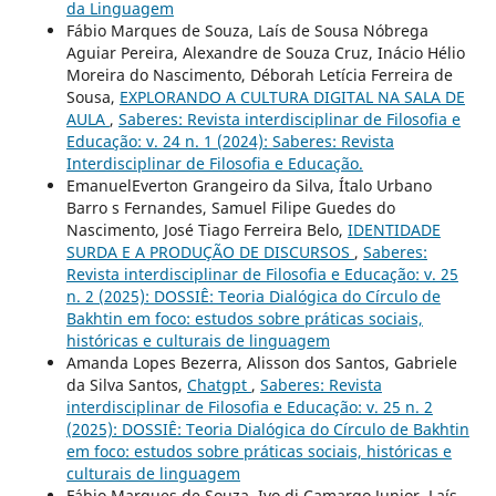
da Linguagem
Fábio Marques de Souza, Laís de Sousa Nóbrega
Aguiar Pereira, Alexandre de Souza Cruz, Inácio Hélio
Moreira do Nascimento, Déborah Letícia Ferreira de
Sousa,
EXPLORANDO A CULTURA DIGITAL NA SALA DE
AULA
,
Saberes: Revista interdisciplinar de Filosofia e
Educação: v. 24 n. 1 (2024): Saberes: Revista
Interdisciplinar de Filosofia e Educação.
EmanuelEverton Grangeiro da Silva, Ítalo Urbano
Barro s Fernandes, Samuel Filipe Guedes do
Nascimento, José Tiago Ferreira Belo,
IDENTIDADE
SURDA E A PRODUÇÃO DE DISCURSOS
,
Saberes:
Revista interdisciplinar de Filosofia e Educação: v. 25
n. 2 (2025): DOSSIÊ: Teoria Dialógica do Círculo de
Bakhtin em foco: estudos sobre práticas sociais,
históricas e culturais de linguagem
Amanda Lopes Bezerra, Alisson dos Santos, Gabriele
da Silva Santos,
Chatgpt
,
Saberes: Revista
interdisciplinar de Filosofia e Educação: v. 25 n. 2
(2025): DOSSIÊ: Teoria Dialógica do Círculo de Bakhtin
em foco: estudos sobre práticas sociais, históricas e
culturais de linguagem
Fábio Marques de Souza, Ivo di Camargo Junior, Laís