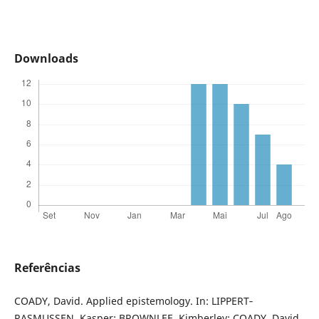
Downloads
Referências
COADY, David. Applied epistemology. In: LIPPERT‐
RASMUSSEN, Kasper; BROWNLEE, Kimberley; COADY, David