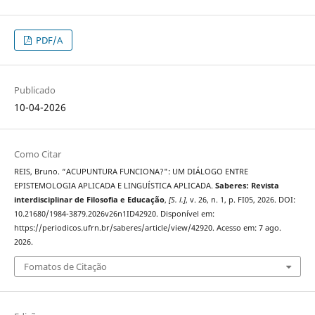
PDF/A
Publicado
10-04-2026
Como Citar
REIS, Bruno. “ACUPUNTURA FUNCIONA?": UM DIÁLOGO ENTRE
EPISTEMOLOGIA APLICADA E LINGUÍSTICA APLICADA.
Saberes: Revista
interdisciplinar de Filosofia e Educação
,
[S. l.]
, v. 26, n. 1, p. FI05, 2026. DOI:
10.21680/1984-3879.2026v26n1ID42920. Disponível em:
https://periodicos.ufrn.br/saberes/article/view/42920. Acesso em: 7 ago.
2026.
Fomatos de Citação