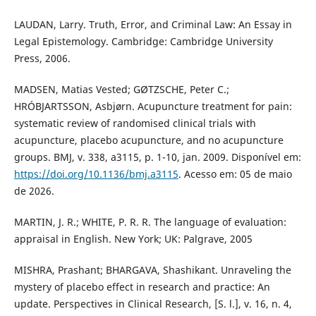
LAUDAN, Larry. Truth, Error, and Criminal Law: An Essay in
Legal Epistemology. Cambridge: Cambridge University
Press, 2006.
MADSEN, Matias Vested; GØTZSCHE, Peter C.;
HRÓBJARTSSON, Asbjørn. Acupuncture treatment for pain:
systematic review of randomised clinical trials with
acupuncture, placebo acupuncture, and no acupuncture
groups. BMJ, v. 338, a3115, p. 1-10, jan. 2009. Disponível em:
https://doi.org/10.1136/bmj.a3115
. Acesso em: 05 de maio
de 2026.
MARTIN, J. R.; WHITE, P. R. R. The language of evaluation:
appraisal in English. New York; UK: Palgrave, 2005
MISHRA, Prashant; BHARGAVA, Shashikant. Unraveling the
mystery of placebo effect in research and practice: An
update. Perspectives in Clinical Research, [S. l.], v. 16, n. 4,