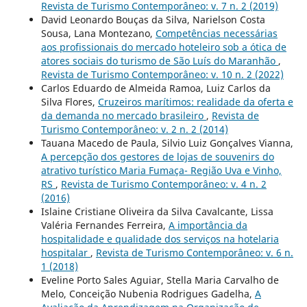
Revista de Turismo Contemporâneo: v. 7 n. 2 (2019)
David Leonardo Bouças da Silva, Narielson Costa
Sousa, Lana Montezano,
Competências necessárias
aos profissionais do mercado hoteleiro sob a ótica de
atores sociais do turismo de São Luís do Maranhão
,
Revista de Turismo Contemporâneo: v. 10 n. 2 (2022)
Carlos Eduardo de Almeida Ramoa, Luiz Carlos da
Silva Flores,
Cruzeiros marítimos: realidade da oferta e
da demanda no mercado brasileiro
,
Revista de
Turismo Contemporâneo: v. 2 n. 2 (2014)
Tauana Macedo de Paula, Silvio Luiz Gonçalves Vianna,
A percepção dos gestores de lojas de souvenirs do
atrativo turístico Maria Fumaça- Região Uva e Vinho,
RS
,
Revista de Turismo Contemporâneo: v. 4 n. 2
(2016)
Islaine Cristiane Oliveira da Silva Cavalcante, Lissa
Valéria Fernandes Ferreira,
A importância da
hospitalidade e qualidade dos serviços na hotelaria
hospitalar
,
Revista de Turismo Contemporâneo: v. 6 n.
1 (2018)
Eveline Porto Sales Aguiar, Stella Maria Carvalho de
Melo, Conceição Nubenia Rodrigues Gadelha,
A