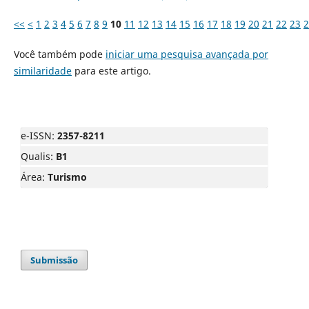
<<
<
1
2
3
4
5
6
7
8
9
10
11
12
13
14
15
16
17
18
19
20
21
22
23
2
Você também pode
iniciar uma pesquisa avançada por
similaridade
para este artigo.
e-ISSN:
2357-8211
Qualis:
B1
Área:
Turismo
Submissão