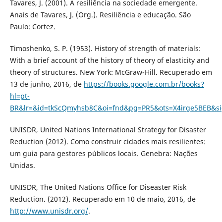
Tavares, J. (2001). A resiliência na sociedade emergente.
Anais de Tavares, J. (Org.). Resiliência e educação. São
Paulo: Cortez.
Timoshenko, S. P. (1953). History of strength of materials:
With a brief account of the history of theory of elasticity and
theory of structures. New York: McGraw-Hill. Recuperado em
13 de junho, 2016, de
https://books.google.com.br/books?
hl=pt-
BR&lr=&id=tkScQmyhsb8C&oi=fnd&pg=PR5&ots=X4irge5BEB&si
UNISDR, United Nations International Strategy for Disaster
Reduction (2012). Como construir cidades mais resilientes:
um guia para gestores públicos locais. Genebra: Nações
Unidas.
UNISDR, The United Nations Office for Diseaster Risk
Reduction. (2012). Recuperado em 10 de maio, 2016, de
http://www.unisdr.org/
.