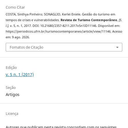
Como Citar
COSTA, Sinthya Pinheiro; SONAGLIO, Kerlei Eniele. Gestão do turismo em
tempos de crises e vulnerabilidades.
Revista de Turismo Contemporâneo
,
[S.
l.]
, v. 5, n. 1, 2017. DOI: 10.21680/2357-8211.2017v5n1ID11146. Disponível em:
https://periodicos.ufrn.br/turismocontemporaneo/article/view/11146. Acesso
em: 9 ago. 2026.
Fomatos de Citação
Edição
v. 5 n. 1 (2017)
Seção
Artigos
Licença
Autores que publicam nesta revista concordam com os seguintes