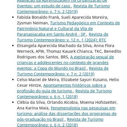
Avaliação da Aprendizagem na Organização de
Eventos: um estudo de caso
,
Revista de Turismo
Contemporâneo: v. 7 n. 2 (2019)
Fabíola Bonaldo Frank, Sueli Aparecida Moreira,
Zysman Neiman,
Turismo Pedagógico em Contexto de
Patrimônio Natural e Cultural da Vila de
Paranapiacaba em Santo André - SP
,
Revista de
Turismo Contemporâneo: v. 12 n. 1 (2024): RTC
Elisangela Aparecida Machado da Silva, Anna Flora
Werneck, AFW, Thomaz Kauark Chianca, TKC, Benedito
Rodrigues dos Santos, BRS,
A exploração sexual de
crianças e adolescentes no contexto de grandes
eventos: a Copa do Mundo no Brasil
,
Revista de
Turismo Contemporâneo: v. 7 n. 2 (2019)
Celso Maciel de Meira, Elizabete Sayuri Kusano, Helio
Cesar Hintze,
Apontamentos históricos sobre a
profissão do guia de turismo
,
Revista de Turismo
Contemporâneo: v. 6 n. 1 (2018)
Clébia da Silva, Orlando Alcobia, Moema Hofstaetter,
Ana Karina Maia,
Fenomenologia nas pesquisas em
turismo: análise das dissertações dos programas de
pós-graduação no Brasil
,
Revista de Turismo
Contemporâneo: v. 6 n. 2 (2018)