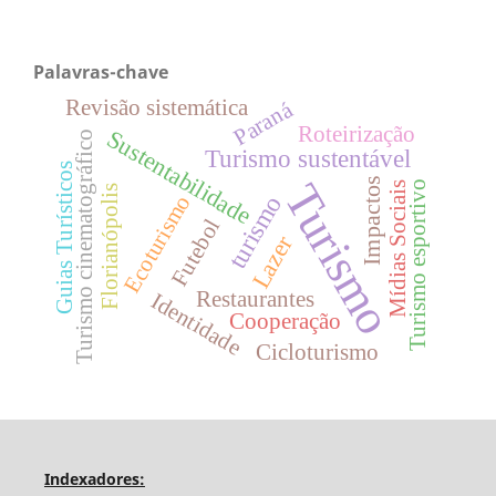
Palavras-chave
Revisão sistemática
Paraná
Roteirização
Sustentabilidade
Turismo cinematográfico
Turismo sustentável
Guias Turísticos
Impactos
Turismo
Turismo esportivo
Mídias Sociais
Florianópolis
turismo
Ecoturismo
Futebol
Lazer
Restaurantes
Identidade
Cooperação
Cicloturismo
Indexadores: