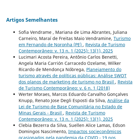
Artigos Semelhantes
Sofia Vendrame , Mariana de Lima Abrantes, Juliana
Carneiro, Maraí de Freitas Maio Vendramine,
Turismo
em Fernando de Noronha (PE)
,
Revista de Turismo
Contemporâneo: v. 13 n. 1 (2025): 13(1), 2025
Lucimari Acosta Pereira, Antônio Carlos Benetti,
Angela Maria Carrión Carracedo Ozelame, Wilker
Ricardo de Mendonça Nóbrega,
Planejamento do
turismo através de políticas públicas: Análise SWOT
dos planos de marketing de turismo no Brasil
,
Revista
de Turismo Contemporâneo: v. 6 n. 1 (2018)
Werter Moraes, Marcos Eduardo Carvalho Gonçalves
Knupp, Renato Jose Degli Esposti da Silva,
Análise da
Lei de Turismo de Base Comunitária no Estado de
Minas Gerais - Brasil
,
Revista de Turismo
Contemporâneo: v. 13 n. 1 (2025): 13(1), 2025
Clebia Bezerra da Silva, Suellen Alice Lamas, Edson
Domingos Nascimento,
Impactos socieconômicos
ocasionados pela pandemia da COVID - 19 nos