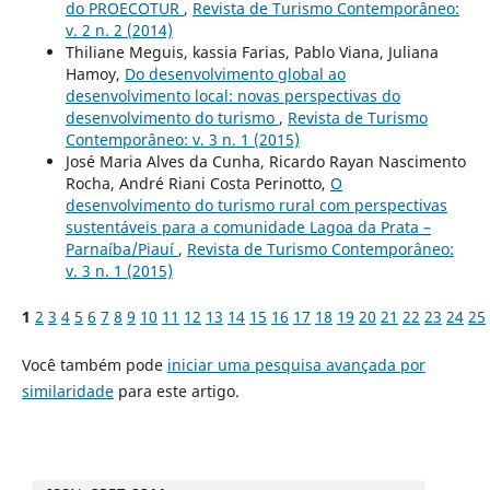
do PROECOTUR
,
Revista de Turismo Contemporâneo:
v. 2 n. 2 (2014)
Thiliane Meguis, kassia Farias, Pablo Viana, Juliana
Hamoy,
Do desenvolvimento global ao
desenvolvimento local: novas perspectivas do
desenvolvimento do turismo
,
Revista de Turismo
Contemporâneo: v. 3 n. 1 (2015)
José Maria Alves da Cunha, Ricardo Rayan Nascimento
Rocha, André Riani Costa Perinotto,
O
desenvolvimento do turismo rural com perspectivas
sustentáveis para a comunidade Lagoa da Prata –
Parnaíba/Piauí
,
Revista de Turismo Contemporâneo:
v. 3 n. 1 (2015)
1
2
3
4
5
6
7
8
9
10
11
12
13
14
15
16
17
18
19
20
21
22
23
24
25
Você também pode
iniciar uma pesquisa avançada por
similaridade
para este artigo.