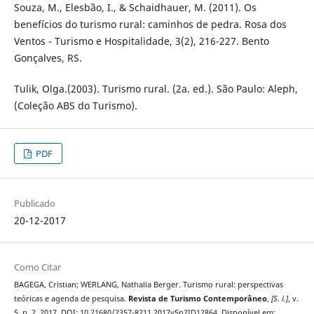
Souza, M., Elesbão, I., & Schaidhauer, M. (2011). Os
benefícios do turismo rural: caminhos de pedra. Rosa dos
Ventos - Turismo e Hospitalidade, 3(2), 216-227. Bento
Gonçalves, RS.
Tulik, Olga.(2003). Turismo rural. (2a. ed.). São Paulo: Aleph,
(Coleção ABS do Turismo).
PDF
Publicado
20-12-2017
Como Citar
BAGEGA, Cristian; WERLANG, Nathalia Berger. Turismo rural: perspectivas
teóricas e agenda de pesquisa.
Revista de Turismo Contemporâneo
,
[S. l.]
, v.
5, n. 2, 2017. DOI: 10.21680/2357-8211.2017v5n2ID12864. Disponível em: