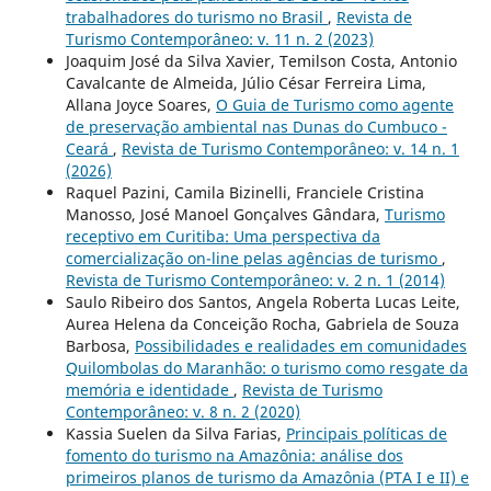
trabalhadores do turismo no Brasil
,
Revista de
Turismo Contemporâneo: v. 11 n. 2 (2023)
Joaquim José da Silva Xavier, Temilson Costa, Antonio
Cavalcante de Almeida, Júlio César Ferreira Lima,
Allana Joyce Soares,
O Guia de Turismo como agente
de preservação ambiental nas Dunas do Cumbuco -
Ceará
,
Revista de Turismo Contemporâneo: v. 14 n. 1
(2026)
Raquel Pazini, Camila Bizinelli, Franciele Cristina
Manosso, José Manoel Gonçalves Gândara,
Turismo
receptivo em Curitiba: Uma perspectiva da
comercialização on-line pelas agências de turismo
,
Revista de Turismo Contemporâneo: v. 2 n. 1 (2014)
Saulo Ribeiro dos Santos, Angela Roberta Lucas Leite,
Aurea Helena da Conceição Rocha, Gabriela de Souza
Barbosa,
Possibilidades e realidades em comunidades
Quilombolas do Maranhão: o turismo como resgate da
memória e identidade
,
Revista de Turismo
Contemporâneo: v. 8 n. 2 (2020)
Kassia Suelen da Silva Farias,
Principais políticas de
fomento do turismo na Amazônia: análise dos
primeiros planos de turismo da Amazônia (PTA I e II) e