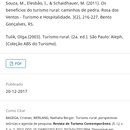
Souza, M., Elesbão, I., & Schaidhauer, M. (2011). Os
benefícios do turismo rural: caminhos de pedra. Rosa dos
Ventos - Turismo e Hospitalidade, 3(2), 216-227. Bento
Gonçalves, RS.
Tulik, Olga.(2003). Turismo rural. (2a. ed.). São Paulo: Aleph,
(Coleção ABS do Turismo).
PDF
Publicado
20-12-2017
Como Citar
BAGEGA, Cristian; WERLANG, Nathalia Berger. Turismo rural: perspectivas
teóricas e agenda de pesquisa.
Revista de Turismo Contemporâneo
,
[S. l.]
, v.
5, n. 2, 2017. DOI: 10.21680/2357-8211.2017v5n2ID12864. Disponível em: