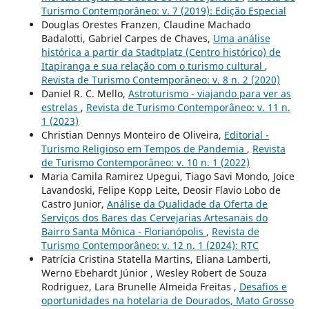
Turismo Contemporâneo: v. 7 (2019): Edição Especial
Douglas Orestes Franzen, Claudine Machado
Badalotti, Gabriel Carpes de Chaves,
Uma análise
histórica a partir da Stadtplatz (Centro histórico) de
Itapiranga e sua relação com o turismo cultural
,
Revista de Turismo Contemporâneo: v. 8 n. 2 (2020)
Daniel R. C. Mello,
Astroturismo - viajando para ver as
estrelas
,
Revista de Turismo Contemporâneo: v. 11 n.
1 (2023)
Christian Dennys Monteiro de Oliveira,
Editorial -
Turismo Religioso em Tempos de Pandemia
,
Revista
de Turismo Contemporâneo: v. 10 n. 1 (2022)
Maria Camila Ramirez Upegui, Tiago Savi Mondo, Joice
Lavandoski, Felipe Kopp Leite, Deosir Flavio Lobo de
Castro Junior,
Análise da Qualidade da Oferta de
Serviços dos Bares das Cervejarias Artesanais do
Bairro Santa Mônica - Florianópolis
,
Revista de
Turismo Contemporâneo: v. 12 n. 1 (2024): RTC
Patrícia Cristina Statella Martins, Eliana Lamberti,
Werno Ebehardt Júnior , Wesley Robert de Souza
Rodriguez, Lara Brunelle Almeida Freitas ,
Desafios e
oportunidades na hotelaria de Dourados, Mato Grosso