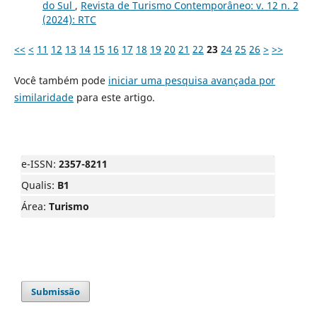
do Sul
,
Revista de Turismo Contemporâneo: v. 12 n. 2
(2024): RTC
<<
<
11
12
13
14
15
16
17
18
19
20
21
22
23
24
25
26
>
>>
Você também pode
iniciar uma pesquisa avançada por
similaridade
para este artigo.
e-ISSN:
2357-8211
Qualis:
B1
Área:
Turismo
Submissão