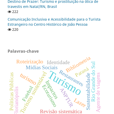
Destino de Prazer: Turismo e prostituição na ótica de
travestis em Natal/RN, Brasil
222
Comunicação Inclusiva e Acessibilidade para o Turista
Estrangeiro no Centro Histórico de João Pessoa
220
Palavras-chave
Bibliometria
Roteirização
Identidade
Rio Grande do Sul
Mídias Sociais
Paraná
Turismo
Restaurantes
Turismo sustentável
turismo
Políticas Públicas
Agente de viagens
Sustentabilidade
Impactos
Ecoturismo
Futebol
Florianópolis
ANPTUR
Lazer
Revisão sistemática