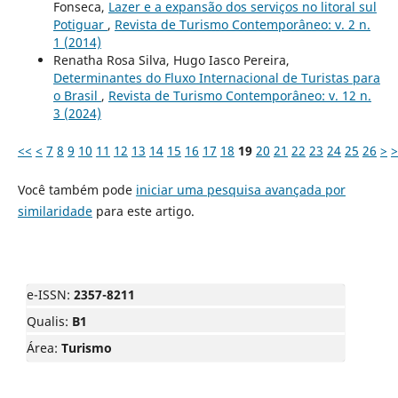
Fonseca,
Lazer e a expansão dos serviços no litoral sul
Potiguar
,
Revista de Turismo Contemporâneo: v. 2 n.
1 (2014)
Renatha Rosa Silva, Hugo Iasco Pereira,
Determinantes do Fluxo Internacional de Turistas para
o Brasil
,
Revista de Turismo Contemporâneo: v. 12 n.
3 (2024)
<<
<
7
8
9
10
11
12
13
14
15
16
17
18
19
20
21
22
23
24
25
26
>
>
Você também pode
iniciar uma pesquisa avançada por
similaridade
para este artigo.
e-ISSN:
2357-8211
Qualis:
B1
Área:
Turismo