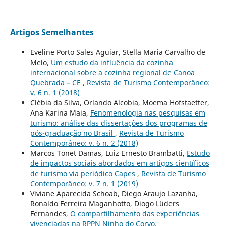
Artigos Semelhantes
Eveline Porto Sales Aguiar, Stella Maria Carvalho de
Melo,
Um estudo da influência da cozinha
internacional sobre a cozinha regional de Canoa
Quebrada – CE
,
Revista de Turismo Contemporâneo:
v. 6 n. 1 (2018)
Clébia da Silva, Orlando Alcobia, Moema Hofstaetter,
Ana Karina Maia,
Fenomenologia nas pesquisas em
turismo: análise das dissertações dos programas de
pós-graduação no Brasil
,
Revista de Turismo
Contemporâneo: v. 6 n. 2 (2018)
Marcos Tonet Damas, Luiz Ernesto Brambatti,
Estudo
de impactos sociais abordados em artigos científicos
de turismo via periódico Capes
,
Revista de Turismo
Contemporâneo: v. 7 n. 1 (2019)
Viviane Aparecida Schoab, Diego Araujo Lazanha,
Ronaldo Ferreira Maganhotto, Diogo Lüders
Fernandes,
O compartilhamento das experiências
vivenciadas na RPPN Ninho do Corvo,