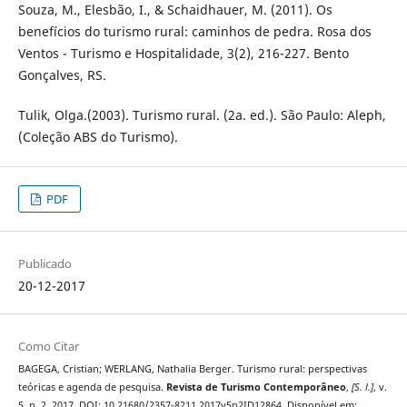
Souza, M., Elesbão, I., & Schaidhauer, M. (2011). Os
benefícios do turismo rural: caminhos de pedra. Rosa dos
Ventos - Turismo e Hospitalidade, 3(2), 216-227. Bento
Gonçalves, RS.
Tulik, Olga.(2003). Turismo rural. (2a. ed.). São Paulo: Aleph,
(Coleção ABS do Turismo).
PDF
Publicado
20-12-2017
Como Citar
BAGEGA, Cristian; WERLANG, Nathalia Berger. Turismo rural: perspectivas
teóricas e agenda de pesquisa.
Revista de Turismo Contemporâneo
,
[S. l.]
, v.
5, n. 2, 2017. DOI: 10.21680/2357-8211.2017v5n2ID12864. Disponível em: