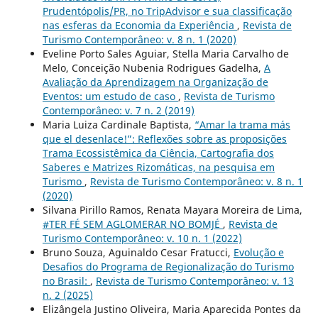
Prudentópolis/PR, no TripAdvisor e sua classificação
nas esferas da Economia da Experiência
,
Revista de
Turismo Contemporâneo: v. 8 n. 1 (2020)
Eveline Porto Sales Aguiar, Stella Maria Carvalho de
Melo, Conceição Nubenia Rodrigues Gadelha,
A
Avaliação da Aprendizagem na Organização de
Eventos: um estudo de caso
,
Revista de Turismo
Contemporâneo: v. 7 n. 2 (2019)
Maria Luiza Cardinale Baptista,
“Amar la trama más
que el desenlace!”: Reflexões sobre as proposições
Trama Ecossistêmica da Ciência, Cartografia dos
Saberes e Matrizes Rizomáticas, na pesquisa em
Turismo
,
Revista de Turismo Contemporâneo: v. 8 n. 1
(2020)
Silvana Pirillo Ramos, Renata Mayara Moreira de Lima,
#TER FÉ SEM AGLOMERAR NO BOMJÉ
,
Revista de
Turismo Contemporâneo: v. 10 n. 1 (2022)
Bruno Souza, Aguinaldo Cesar Fratucci,
Evolução e
Desafios do Programa de Regionalização do Turismo
no Brasil:
,
Revista de Turismo Contemporâneo: v. 13
n. 2 (2025)
Elizângela Justino Oliveira, Maria Aparecida Pontes da