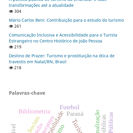
transformações até a atualidade
304
Mário Carlos Beni: Contribuição para o estudo do turismo
261
Comunicação Inclusiva e Acessibilidade para o Turista
Estrangeiro no Centro Histórico de João Pessoa
219
Destino de Prazer: Turismo e prostituição na ótica de
travestis em Natal/RN, Brasil
218
Palavras-chave
Futebol
Bibliometria
Sustentabilidade
Regionalização
Paraná
Restaurantes
Mídias Sociais