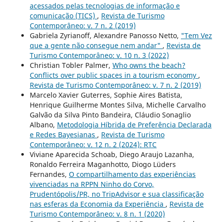
acessados pelas tecnologias de informação e
comunicação (TICS)
,
Revista de Turismo
Contemporâneo: v. 7 n. 2 (2019)
Gabriela Zyrianoff, Alexandre Panosso Netto,
"Tem Vez
que a gente não consegue nem andar"
,
Revista de
Turismo Contemporâneo: v. 10 n. 3 (2022)
Christian Tobler Palmer,
Who owns the beach?
Conflicts over public spaces in a tourism economy
,
Revista de Turismo Contemporâneo: v. 7 n. 2 (2019)
Marcelo Xavier Guterres, Sophie Aires Batista,
Henrique Guilherme Montes Silva, Michelle Carvalho
Galvão da Silva Pinto Bandeira, Cláudio Sonaglio
Albano,
Metodologia Híbrida de Preferência Declarada
e Redes Bayesianas
,
Revista de Turismo
Contemporâneo: v. 12 n. 2 (2024): RTC
Viviane Aparecida Schoab, Diego Araujo Lazanha,
Ronaldo Ferreira Maganhotto, Diogo Lüders
Fernandes,
O compartilhamento das experiências
vivenciadas na RPPN Ninho do Corvo,
Prudentópolis/PR, no TripAdvisor e sua classificação
nas esferas da Economia da Experiência
,
Revista de
Turismo Contemporâneo: v. 8 n. 1 (2020)