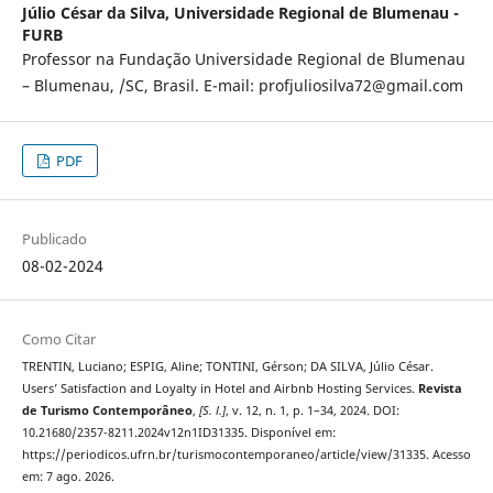
Júlio César da Silva,
Universidade Regional de Blumenau -
FURB
Professor na Fundação Universidade Regional de Blumenau
– Blumenau, /SC, Brasil. E-mail: profjuliosilva72@gmail.com
PDF
Publicado
08-02-2024
Como Citar
TRENTIN, Luciano; ESPIG, Aline; TONTINI, Gérson; DA SILVA, Júlio César.
Users’ Satisfaction and Loyalty in Hotel and Airbnb Hosting Services.
Revista
de Turismo Contemporâneo
,
[S. l.]
, v. 12, n. 1, p. 1–34, 2024. DOI:
10.21680/2357-8211.2024v12n1ID31335. Disponível em:
https://periodicos.ufrn.br/turismocontemporaneo/article/view/31335. Acesso
em: 7 ago. 2026.