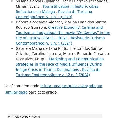
Susana García Bujalance, Daniel Barrera-Fernández,
Miriam Scalici,
Touristification in historic cities.
Reflections on Malaga
,
Revista de Turismo
Contemporâneo: v. 7 n. 1 (2019)
Débora Gonçalves Alencar, Marina Lima dos Santos,
Rodrigo Guissoni,
Creative Economy, Cinema and
Tourism: a study about the movie "Os Xeretas” in the
city of Castro/ Paraná – Brazil
,
Revista de Turismo
Contemporâneo: v. 9 n. 1 (2021)
Gabriela Maria de Lana Pinto, Elielton dos Santos
Oliveira, Carolina Lescura, Marcos Eduardo Carvalho
Gonçalves Knupp,
Marketing and Communication
Strategies in the Face of Media Influence During
Image Crisis in Tourist Destinations
,
Revista de
Turismo Contemporâneo: v. 12 n. 3 (2024)
Você também pode
iniciar uma pesquisa avançada por
similaridade
para este artigo.
e-ISSN:
2357-8211