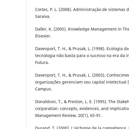
Cortes, P. L. (2008). Administração de sistemas 
Saraiva.
Dalkir, K. (2005). Knowledge Management in The
Elsevier.
Davenport, T. H., & Prusak, L. (1998). Ecologia d
tecnologia não basta para o sucesso na era da i
Futura.
Davenport, T. H., & Prusak, L. (2003). Conhecim
organizações gerenciam seu capital intelectual (1
Campus.
Donaldson, T., & Preston, L. E. (1995). The Stake
corporation: concepts, evidences, and implicati
Management Review, 20(1), 65-91.
Durand, T. (2000). L’alchimie de la compétence.