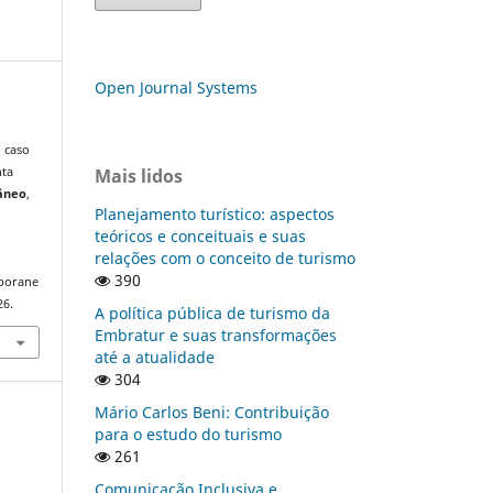
Open Journal Systems
O caso
Mais lidos
nta
âneo
,
Planejamento turístico: aspectos
teóricos e conceituais e suas
relações com o conceito de turismo
390
mporane
26.
A política pública de turismo da
Embratur e suas transformações
até a atualidade
304
Mário Carlos Beni: Contribuição
para o estudo do turismo
261
Comunicação Inclusiva e