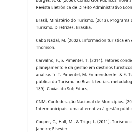
Borges, A. G. (2006). Consórcios Públicos, nova s
Revista Eletrônica de Direito Administrativo Econ
Brasil, Ministério do Turismo. (2013). Programa
Turismo. Diretrizes. Brasília.
Cabo Nadal, M. (2002). Informacion turistica en 
Thomson.
Carvalho, F., & Pimentel, T. (2014). Fatores cond
planejamento e da gestão em destinos turístico
análise. In T. Pimentel, M. Emmendoerfer & E. T
pública do Turismo no Brasil: teorias, metodolog
189). Caxias do Sul: Educs.
CNM. Confederação Nacional de Municípios. (201
Intermunicipais: uma alternativa à gestão públic
Cooper, C., Hall, M., & Trigo, L. (2011). Turism
Janeiro: Elsevier.