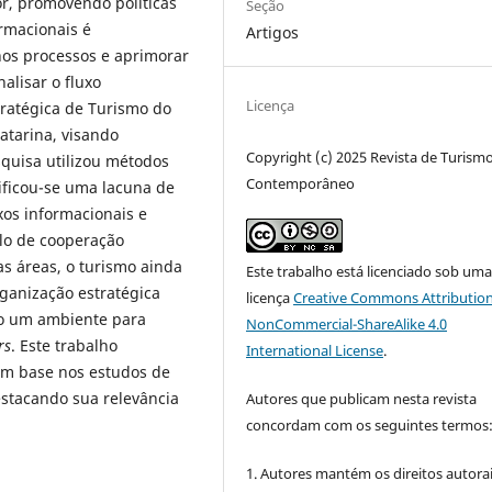
or, promovendo políticas
Seção
ormacionais é
Artigos
 nos processos e aprimorar
alisar o fluxo
Licença
tratégica de Turismo do
Catarina, visando
Copyright (c) 2025 Revista de Turism
esquisa utilizou métodos
Contemporâneo
tificou-se uma lacuna de
uxos informacionais e
elo de cooperação
as áreas, o turismo ainda
Este trabalho está licenciado sob um
rganização estratégica
licença
Creative Commons Attribution
do um ambiente para
NonCommercial-ShareAlike 4.0
rs
. Este trabalho
International License
.
com base nos estudos de
estacando sua relevância
Autores que publicam nesta revista
concordam com os seguintes termos
1. Autores mantém os direitos autorai