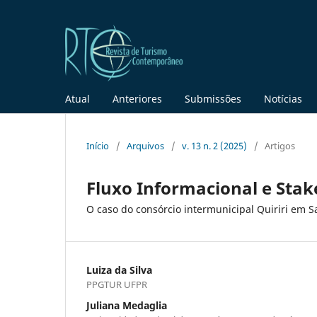
Atual
Anteriores
Submissões
Notícias
Início
/
Arquivos
/
v. 13 n. 2 (2025)
/
Artigos
Fluxo Informacional e Stake
O caso do consórcio intermunicipal Quiriri em S
Luiza da Silva
PPGTUR UFPR
Juliana Medaglia