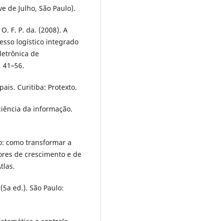
e de Julho, São Paulo).
 O. F. P. da. (2008). A
sso logístico integrado
eletrônica de
, 41–56.
ais. Curitiba: Protexto.
ciência da informação.
ão: como transformar a
ores de crescimento e de
tlas.
(5a ed.). São Paulo: