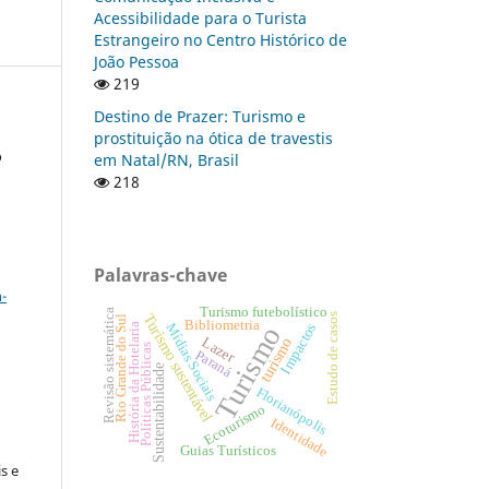
Acessibilidade para o Turista
Estrangeiro no Centro Histórico de
João Pessoa
219
Destino de Prazer: Turismo e
prostituição na ótica de travestis
o
em Natal/RN, Brasil
218
a
Palavras-chave
-
Turismo futebolístico
Revisão sistemática
Turismo sustentável
Estudo de casos
Rio Grande do Sul
Bibliometria
Mídias Sociais
Impactos
História da Hotelaria
Turismo
Lazer
turismo
Políticas Públicas
Paraná
Sustentabilidade
Florianópolis
Ecoturismo
:
Identidade
Guias Turísticos
s e