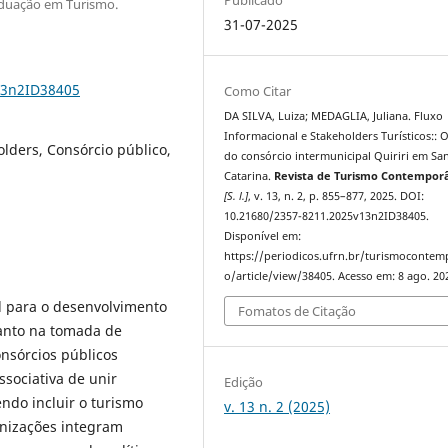
aduação em Turismo.
31-07-2025
13n2ID38405
Como Citar
DA SILVA, Luiza; MEDAGLIA, Juliana. Fluxo
Informacional e Stakeholders Turísticos:: 
lders, Consórcio público,
do consórcio intermunicipal Quiriri em Sa
Catarina.
Revista de Turismo Contempor
[S. l.]
, v. 13, n. 2, p. 855–877, 2025. DOI:
10.21680/2357-8211.2025v13n2ID38405.
Disponível em:
https://periodicos.ufrn.br/turismoconte
o/article/view/38405. Acesso em: 8 ago. 20
al para o desenvolvimento
Fomatos de Citação
uanto na tomada de
onsórcios públicos
sociativa de unir
Edição
ndo incluir o turismo
v. 13 n. 2 (2025)
nizações integram