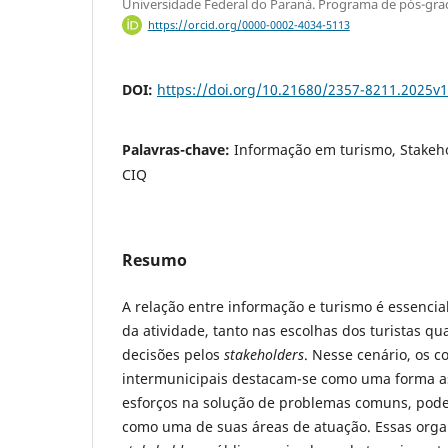
Universidade Federal do Paraná. Programa de pós-gr
https://orcid.org/0000-0002-4034-5113
DOI:
https://doi.org/10.21680/2357-8211.2025v
Palavras-chave:
Informação em turismo, Stakeho
CIQ
Resumo
A relação entre informação e turismo é essenci
da atividade, tanto nas escolhas dos turistas q
decisões pelos
stakeholders
. Nesse cenário, os c
intermunicipais destacam-se como uma forma as
esforços na solução de problemas comuns, pode
como uma de suas áreas de atuação. Essas orga