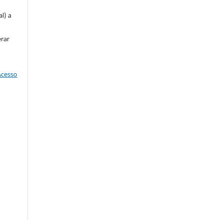
l) a
erar
Acesso