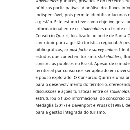
stakeholders
públicos, privados e do terceiro set
públicas participativas. A análise dos fluxos inf
indispensável, pois permite identificar lacunas
a gestão. Este estudo teve como objetivo geral an
informacional entre os
stakeholders
da frente es
Consórcio Quiriri, localizado no norte de Santa 
contribuir para a gestão turística regional. A p
bibliográficos,
ex post facto
e
survey online
. Iden
estudos que conectem turismo,
stakeholders
, fl
consórcios públicos no Brasil. Apesar de o mod
territorial por consórcios ser aplicado em divers
é pouco explorado. O Consórcio Quiriri é uma o
para o desenvolvimento do território, oferecen
discussões e ações turísticas entre os
stakeholde
estruturou o fluxo informacional do consórcio 
Medaglia (2017) e Davenport e Prusak (1998), d
para a gestão integrada do turismo.