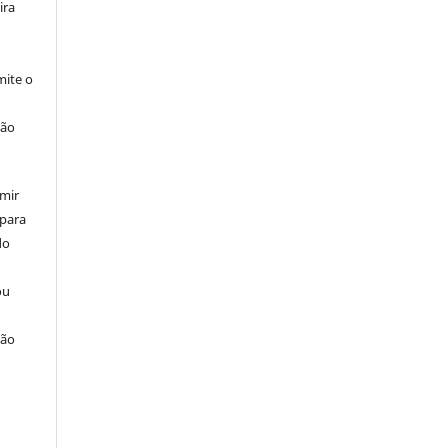
ira
ite o
ção
umir
 para
do
ou
ção
u