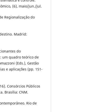
istemática e controle.
ômico, (6), maio/jun./jul.
 de Regionalização do
destino. Madrid:
icionantes do
s: um quadro teórico de
omazzoni (Eds.), Gestão
ias e aplicações (pp. 151-
6). Consórcios Públicos
a. Brasília: CNM.
o contemporâneo. Rio de