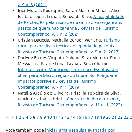
v. 9 n. 3 (2021)
Igor Moraes Rodrigues, Sarah Marroni Minasi, Alice
Islabão Lopes, Luziara Souza da Silva,
A hospitalidade
de Pelotas/RS pela visão de quem não enxerga e aos
passos de quem não caminha
,
Revista de Turismo
Contemporâneo: v. 9 n. 2 (2021)
Cristian Bagega, Nathalia Berger Werlang,
Turismo
rural: perspectivas teóricas e agenda de pesquisa
,
Revista de Turismo Contemporâneo: v. 5 n. 2 (2017)
Darlyne Fontes Virginio, Yohana Silva Moreira, Paulo
Messias da Paz de Lima, Laynara Silva Chacon,
Interface entre Municípios, Turismo e Eventos: Um
olhar para a Microrregião do Litoral Sul Potiguar e
impactos possíveis
,
Revista de Turismo
Contemporâneo: v. 7 n. 1 (2019)
Natália Araújo de Oliveira, Priscilla Teixeira da Silva,
Ketrin Cristina Gabriel,
Gênero, trabalho e turismo
,
Revista de Turismo Contemporâneo: v. 11 n. 1 (2023)
<<
<
1
2
3
4
5
6
7
8
9
10
11
12
13
14
15
16
17
18
19
20
21
22
23
2
Você também pode
iniciar uma pesquisa avançada por