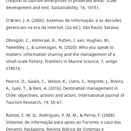
creation of tourism enterprises in protected areas: scale
development and test. Sustainability, 14, 10151.
O’Brien, J. A. (2006). Sistemas de informação: e as decisões
gerenciais na era da internet. (2a ed.). São Paulo: Saraiva.
Obregón, C., Admiraal, R., Putten, I. van, Hughes, M.,
Tweedley, J., & Loneragan, N. (2020). Who you speak to
matters: information sharing and the management of a
small-scale fishery. Frontiers in Marine Science, 7, artigo
578014.
Pearce, D., Guala, C., Veloso, K., Llano, S., Negrete, J., Rovira,
A., Gale, T., & Reis, A. (2016). Destination management in
Chile: objectives, actions and actors. International Journal of
Tourism Research, 19, 50-67.
Ramos, C. M. Q., Rodrigues, P. M. M., & Perna, F. (2008).
Sistemas de informação para apoio ao Turismo, o caso dos
Dynamic Packaging. Revista Ibérica de Sistemas e