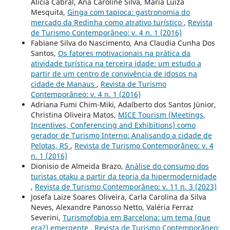
Alicia Cabral, Ana Caroline Silva, Maria Luiza
Mesquita,
Ginga com tapioca: gastronomia do
mercado da Redinha como atrativo turístico
,
Revista
de Turismo Contemporâneo: v. 4 n. 1 (2016)
Fabiane Silva do Nascimento, Ana Claudia Cunha Dos
Santos,
Os fatores motivacionais na prática da
atividade turística na terceira idade: um estudo a
partir de um centro de convivência de idosos na
cidade de Manaus
,
Revista de Turismo
Contemporâneo: v. 4 n. 1 (2016)
Adriana Fumi Chim-Miki, Adalberto dos Santos Júnior,
Christina Oliveira Matos,
MICE Tourism (Meetings,
Incentives, Conferencing and Exhibitions) como
gerador de Turismo Interno: Analisando a cidade de
Pelotas, RS
,
Revista de Turismo Contemporâneo: v. 4
n. 1 (2016)
Dionisio de Almeida Brazo,
Análise do consumo dos
turistas otaku a partir da teoria da hipermodernidade
,
Revista de Turismo Contemporâneo: v. 11 n. 3 (2023)
Josefa Laize Soares Oliveira, Carla Carolina da Silva
Neves, Alexandre Panosso Netto, Valéria Ferraz
Severini,
Turismofobia em Barcelona: um tema (que
era?) emergente
,
Revista de Turismo Contemporâneo: