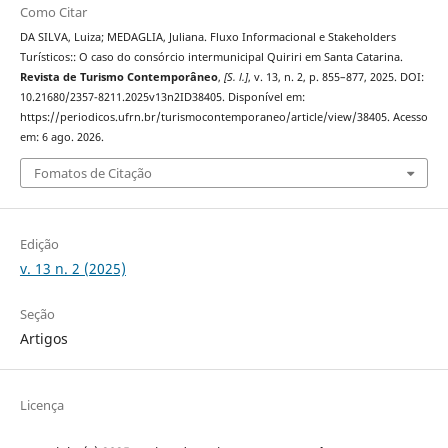
Como Citar
DA SILVA, Luiza; MEDAGLIA, Juliana. Fluxo Informacional e Stakeholders
Turísticos:: O caso do consórcio intermunicipal Quiriri em Santa Catarina.
Revista de Turismo Contemporâneo
,
[S. l.]
, v. 13, n. 2, p. 855–877, 2025. DOI:
10.21680/2357-8211.2025v13n2ID38405. Disponível em:
https://periodicos.ufrn.br/turismocontemporaneo/article/view/38405. Acesso
em: 6 ago. 2026.
Fomatos de Citação
Edição
v. 13 n. 2 (2025)
Seção
Artigos
Licença