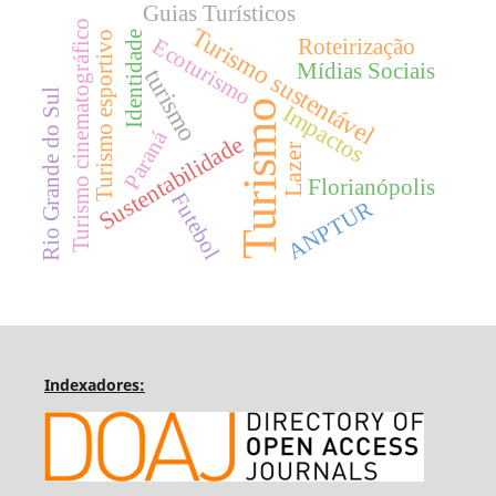
Guias Turísticos
Turismo cinematográfico
Turismo sustentável
Identidade
Turismo esportivo
Ecoturismo
Roteirização
Mídias Sociais
turismo
Rio Grande do Sul
Turismo
Impactos
Paraná
Sustentabilidade
Lazer
Florianópolis
Futebol
ANPTUR
Indexadores: