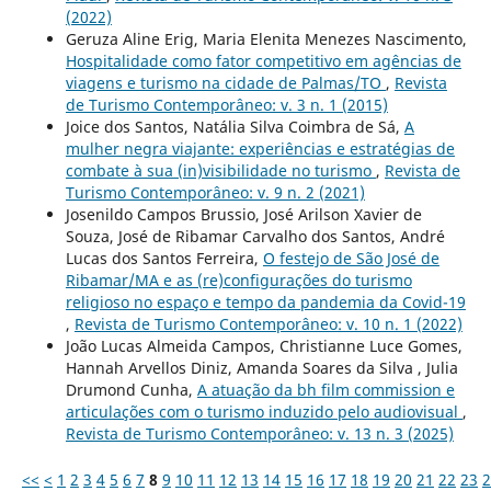
(2022)
Geruza Aline Erig, Maria Elenita Menezes Nascimento,
Hospitalidade como fator competitivo em agências de
viagens e turismo na cidade de Palmas/TO
,
Revista
de Turismo Contemporâneo: v. 3 n. 1 (2015)
Joice dos Santos, Natália Silva Coimbra de Sá,
A
mulher negra viajante: experiências e estratégias de
combate à sua (in)visibilidade no turismo
,
Revista de
Turismo Contemporâneo: v. 9 n. 2 (2021)
Josenildo Campos Brussio, José Arilson Xavier de
Souza, José de Ribamar Carvalho dos Santos, André
Lucas dos Santos Ferreira,
O festejo de São José de
Ribamar/MA e as (re)configurações do turismo
religioso no espaço e tempo da pandemia da Covid-19
,
Revista de Turismo Contemporâneo: v. 10 n. 1 (2022)
João Lucas Almeida Campos, Christianne Luce Gomes,
Hannah Arvellos Diniz, Amanda Soares da Silva , Julia
Drumond Cunha,
A atuação da bh film commission e
articulações com o turismo induzido pelo audiovisual
,
Revista de Turismo Contemporâneo: v. 13 n. 3 (2025)
<<
<
1
2
3
4
5
6
7
8
9
10
11
12
13
14
15
16
17
18
19
20
21
22
23
2