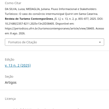
Como Citar
DA SILVA, Luiza; MEDAGLIA, Juliana. Fluxo Informacional e Stakeholders
Turísticos:: O caso do consórcio intermunicipal Quiriri em Santa Catarina.
Revista de Turismo Contemporâneo
,
[S. l.]
, v. 13, n. 2, p. 855–877, 2025. DOI:
10.21680/2357-8211.2025v13n2ID38405. Disponível em:
https://periodicos.ufrn.br/turismocontemporaneo/article/view/38405. Acesso
em: 8 ago. 2026.
Fomatos de Citação
Edição
v. 13 n. 2 (2025)
Seção
Artigos
Licença