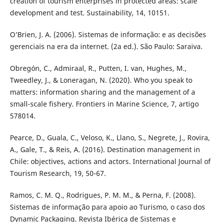
creation of tourism enterprises in protected areas: scale
development and test. Sustainability, 14, 10151.
O’Brien, J. A. (2006). Sistemas de informação: e as decisões
gerenciais na era da internet. (2a ed.). São Paulo: Saraiva.
Obregón, C., Admiraal, R., Putten, I. van, Hughes, M.,
Tweedley, J., & Loneragan, N. (2020). Who you speak to
matters: information sharing and the management of a
small-scale fishery. Frontiers in Marine Science, 7, artigo
578014.
Pearce, D., Guala, C., Veloso, K., Llano, S., Negrete, J., Rovira,
A., Gale, T., & Reis, A. (2016). Destination management in
Chile: objectives, actions and actors. International Journal of
Tourism Research, 19, 50-67.
Ramos, C. M. Q., Rodrigues, P. M. M., & Perna, F. (2008).
Sistemas de informação para apoio ao Turismo, o caso dos
Dynamic Packaging. Revista Ibérica de Sistemas e