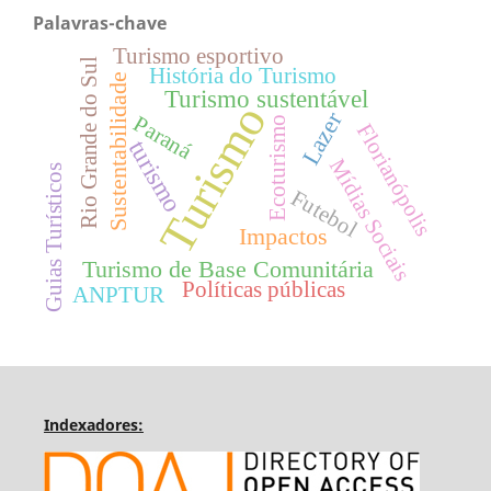
Palavras-chave
Turismo esportivo
Rio Grande do Sul
História do Turismo
Sustentabilidade
Turismo sustentável
Turismo
Lazer
Paraná
Ecoturismo
Florianópolis
turismo
Mídias Sociais
Guias Turísticos
Futebol
Impactos
Turismo de Base Comunitária
Políticas públicas
ANPTUR
Indexadores: