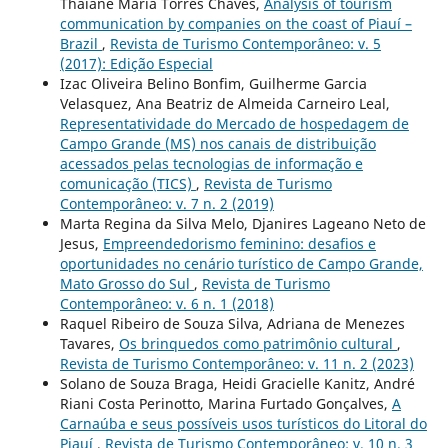
Thaiane Maria Torres Chaves,
Analysis of tourism
communication by companies on the coast of Piauí –
Brazil
,
Revista de Turismo Contemporâneo: v. 5
(2017): Edição Especial
Izac Oliveira Belino Bonfim, Guilherme Garcia
Velasquez, Ana Beatriz de Almeida Carneiro Leal,
Representatividade do Mercado de hospedagem de
Campo Grande (MS) nos canais de distribuição
acessados pelas tecnologias de informação e
comunicação (TICS)
,
Revista de Turismo
Contemporâneo: v. 7 n. 2 (2019)
Marta Regina da Silva Melo, Djanires Lageano Neto de
Jesus,
Empreendedorismo feminino: desafios e
oportunidades no cenário turístico de Campo Grande,
Mato Grosso do Sul
,
Revista de Turismo
Contemporâneo: v. 6 n. 1 (2018)
Raquel Ribeiro de Souza Silva, Adriana de Menezes
Tavares,
Os brinquedos como patrimônio cultural
,
Revista de Turismo Contemporâneo: v. 11 n. 2 (2023)
Solano de Souza Braga, Heidi Gracielle Kanitz, André
Riani Costa Perinotto, Marina Furtado Gonçalves,
A
Carnaúba e seus possíveis usos turísticos do Litoral do
Piauí
,
Revista de Turismo Contemporâneo: v. 10 n. 3