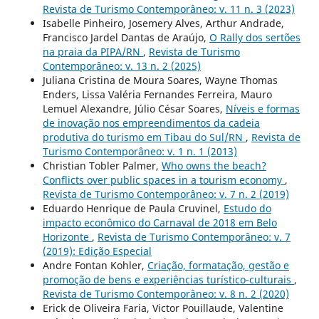
Revista de Turismo Contemporâneo: v. 11 n. 3 (2023)
Isabelle Pinheiro, Josemery Alves, Arthur Andrade,
Francisco Jardel Dantas de Araújo,
O Rally dos sertões
na praia da PIPA/RN
,
Revista de Turismo
Contemporâneo: v. 13 n. 2 (2025)
Juliana Cristina de Moura Soares, Wayne Thomas
Enders, Lissa Valéria Fernandes Ferreira, Mauro
Lemuel Alexandre, Júlio César Soares,
Níveis e formas
de inovação nos empreendimentos da cadeia
produtiva do turismo em Tibau do Sul/RN
,
Revista de
Turismo Contemporâneo: v. 1 n. 1 (2013)
Christian Tobler Palmer,
Who owns the beach?
Conflicts over public spaces in a tourism economy
,
Revista de Turismo Contemporâneo: v. 7 n. 2 (2019)
Eduardo Henrique de Paula Cruvinel,
Estudo do
impacto econômico do Carnaval de 2018 em Belo
Horizonte
,
Revista de Turismo Contemporâneo: v. 7
(2019): Edição Especial
Andre Fontan Kohler,
Criação, formatação, gestão e
promoção de bens e experiências turístico-culturais
,
Revista de Turismo Contemporâneo: v. 8 n. 2 (2020)
Erick de Oliveira Faria, Victor Pouillaude, Valentine