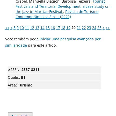
Crépel, Manuella Biagioni Barbosa Teixeira,
Tourist
Festivals and Territorial Development: a case study on
the Jazz in Marciac Festival
,
Revista de Turismo
Contemporâneo: v. 8 n. 1 (2020)
<<
<
8
9
10
11
12
13
14
15
16
17
18
19
20
21
22
23
24
25
>
>>
Você também pode
iniciar uma pesquisa avançada por
similaridade
para este artigo.
e-ISSN:
2357-8211
Qualis:
B1
Área:
Turismo