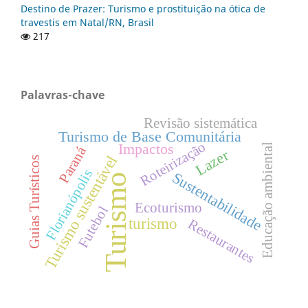
Destino de Prazer: Turismo e prostituição na ótica de
travestis em Natal/RN, Brasil
217
Palavras-chave
Revisão sistemática
Turismo de Base Comunitária
Roteirização
Impactos
Educação ambiental
Paraná
Lazer
Turismo sustentável
Guias Turísticos
Florianópolis
Sustentabilidade
Turismo
Ecoturismo
Futebol
turismo
Restaurantes