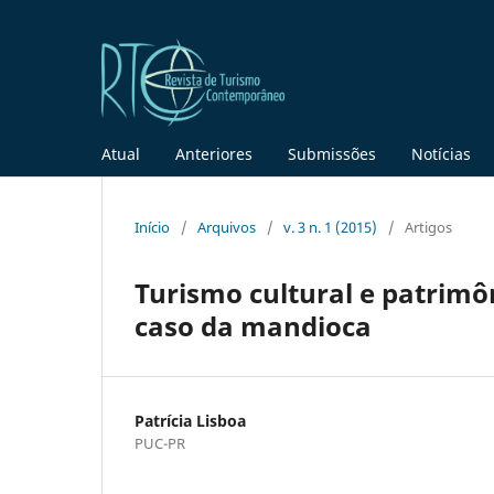
Atual
Anteriores
Submissões
Notícias
Início
/
Arquivos
/
v. 3 n. 1 (2015)
/
Artigos
Turismo cultural e patrimô
caso da mandioca
Patrícia Lisboa
PUC-PR