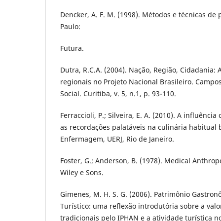
Dencker, A. F. M. (1998). Métodos e técnicas de
Paulo:
Futura.
Dutra, R.C.A. (2004). Nação, Região, Cidadania:
regionais no Projeto Nacional Brasileiro. Campo
Social. Curitiba, v. 5, n.1, p. 93-110.
Ferraccioli, P.; Silveira, E. A. (2010). A influênci
as recordações palatáveis na culinária habitual b
Enfermagem, UERJ, Rio de Janeiro.
Foster, G.; Anderson, B. (1978). Medical Anthrop
Wiley e Sons.
Gimenes, M. H. S. G. (2006). Patrimônio Gastron
Turístico: uma reflexão introdutória sobre a val
tradicionais pelo IPHAN e a atividade turística no