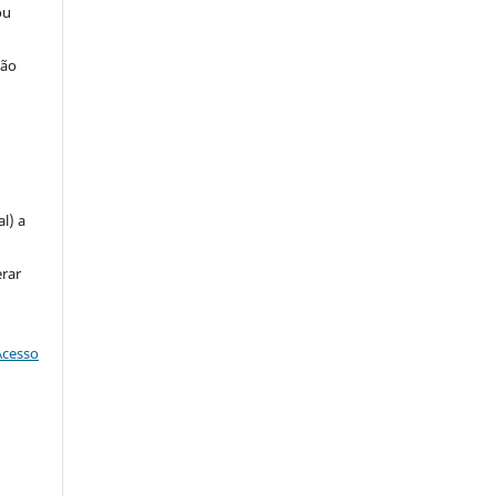
ou
ção
u
l) a
erar
Acesso