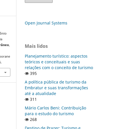
Open Journal Systems
mônio
da
Mais lidos
orâneo
,
Planejamento turístico: aspectos
mporane
teóricos e conceituais e suas
6.
relações com o conceito de turismo
395
A política pública de turismo da
Embratur e suas transformações
até a atualidade
311
Mário Carlos Beni: Contribuição
para o estudo do turismo
268
Destino de Prazer: Turismo e