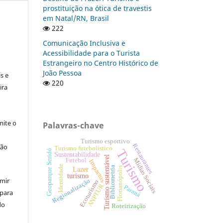
prostituição na ótica de travestis
em Natal/RN, Brasil
222
Comunicação Inclusiva e
Acessibilidade para o Turista
:
Estrangeiro no Centro Histórico de
João Pessoa
s e
220
ira
ite o
Palavras-chave
Turismo esportivo
Restaurantes
ção
Turismo futebolístico
Turismo
Geoparque Seridó
Sustentabilidade
Turismo sustentável
Mídias Sociais
Futebol
Impactos
Identidade
Bibliometria
Florianópolis
Lazer
turismo
umir
Regionalização
Ecoturismo
ANPTUR
Paraná
 para
do
Roteirização