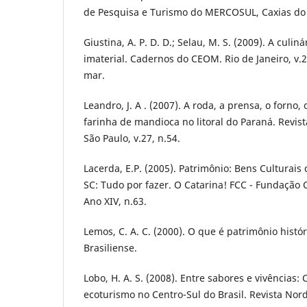
de Pesquisa e Turismo do MERCOSUL, Caxias do 
Giustina, A. P. D. D.; Selau, M. S. (2009). A culi
imaterial. Cadernos do CEOM. Rio de Janeiro, v.23,
mar.
Leandro, J. A . (2007). A roda, a prensa, o forno, 
farinha de mandioca no litoral do Paraná. Revista
São Paulo, v.27, n.54.
Lacerda, E.P. (2005). Patrimônio: Bens Culturais
SC: Tudo por fazer. O Catarina! FCC - Fundação 
Ano XIV, n.63.
Lemos, C. A. C. (2000). O que é patrimônio histór
Brasiliense.
Lobo, H. A. S. (2008). Entre sabores e vivências: C
ecoturismo no Centro-Sul do Brasil. Revista Nor