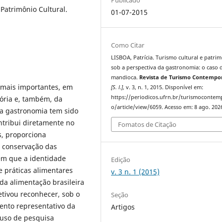
Patrimônio Cultural.
01-07-2015
Como Citar
LISBOA, Patrícia. Turismo cultural e patri
sob a perspectiva da gastronomia: o caso 
mandioca.
Revista de Turismo Contemp
 mais importantes, em
[S. l.]
, v. 3, n. 1, 2015. Disponível em:
https://periodicos.ufrn.br/turismoconte
ória e, também, da
o/article/view/6059. Acesso em: 8 ago. 202
 a gastronomia tem sido
ntribui diretamente no
Fomatos de Citação
s, proporciona
a conservação das
em que a identidade
Edição
e práticas alimentares
v. 3 n. 1 (2015)
da alimentação brasileira
etivou reconhecer, sob o
Seção
nto representativo da
Artigos
e uso de pesquisa