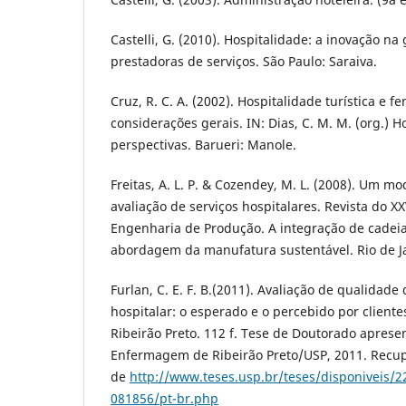
Castelli, G. (2010). Hospitalidade: a inovação n
prestadoras de serviços. São Paulo: Saraiva.
Cruz, R. C. A. (2002). Hospitalidade turística e 
considerações gerais. IN: Dias, C. M. M. (org.) H
perspectivas. Barueri: Manole.
Freitas, A. L. P. & Cozendey, M. L. (2008). Um m
avaliação de serviços hospitalares. Revista do X
Engenharia de Produção. A integração de cadei
abordagem da manufatura sustentável. Rio de J
Furlan, C. E. F. B.(2011). Avaliação de qualidad
hospitalar: o esperado e o percebido por clien
Ribeirão Preto. 112 f. Tese de Doutorado aprese
Enfermagem de Ribeirão Preto/USP, 2011. Recu
de
http://www.teses.usp.br/teses/disponiveis/
081856/pt-br.php