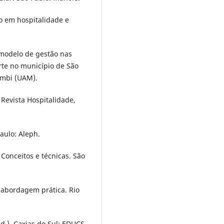
ão em hospitalidade e
 modelo de gestão nas
rte no município de São
umbi (UAM).
 Revista Hospitalidade,
Paulo: Aleph.
– Conceitos e técnicas. São
a abordagem prática. Rio
ed.). Caxias do Sul: EDUCS.