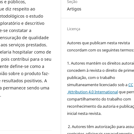
Seção
s e públicos,
Artigos
ue diz respeito ao
metodológicos o estudo
loratório e descritivo
Licença
e-se constatar a
mensuração de qualidade
Autores que publicam nesta revista
aos serviços prestados.
concordam com os seguintes termos
elaria hospitalar como de
 pois contribui para o seu
1. Autores mantém os direitos autorai
iente define-se como a
concedem à revista o direito de prime
nião sobre o produto faz-
publicação, com o trabalho
 resultados positivos. A
simultaneamente licenciado sob a
CC
nda permanece sendo uma
Attribution 4.0 International
que perm
.
compartilhamento do trabalho com
reconhecimento da autoria e publica
inicial nesta revista.
2. Autores têm autorização para ass
contratos adicionais separadamente,