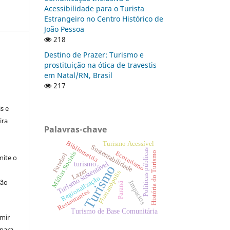
Acessibilidade para o Turista
Estrangeiro no Centro Histórico de
João Pessoa
218
Destino de Prazer: Turismo e
prostituição na ótica de travestis
em Natal/RN, Brasil
217
:
s e
ira
Palavras-chave
Bibliometria
Turismo Acessível
Sustentabilidade
Políticas públicas
Ecoturismo
Mídias Sociais
História do Turismo
Futebol
ite o
Turismo sustentável
turismo
Turismo
Lazer
Florianópolis
Regionalização
ção
Impactos
Paraná
Restaurantes
Turismo de Base Comunitária
umir
 para