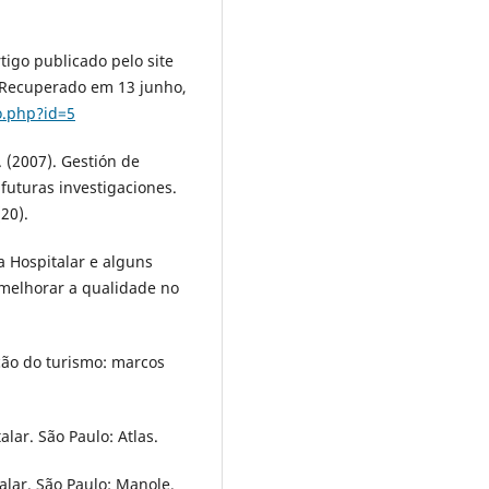
rtigo publicado pelo site
. Recuperado em 13 junho,
o.php?id=5
. (2007). Gestión de
 futuras investigaciones.
20).
ia Hospitalar e alguns
 melhorar a qualidade no
ção do turismo: marcos
lar. São Paulo: Atlas.
alar. São Paulo: Manole.