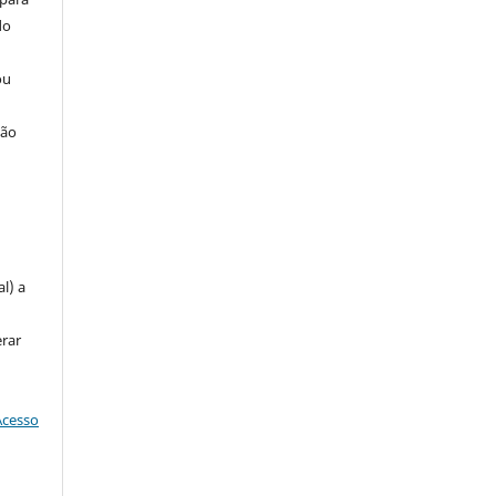
do
ou
ção
u
l) a
erar
Acesso