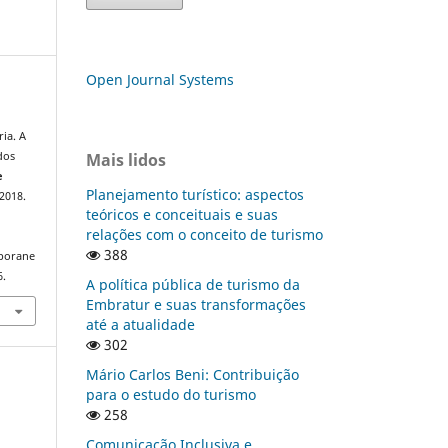
Open Journal Systems
ia. A
Mais lidos
dos
e
Planejamento turístico: aspectos
, 2018.
teóricos e conceituais e suas
relações com o conceito de turismo
388
mporane
6.
A política pública de turismo da
Embratur e suas transformações
até a atualidade
302
Mário Carlos Beni: Contribuição
para o estudo do turismo
258
Comunicação Inclusiva e