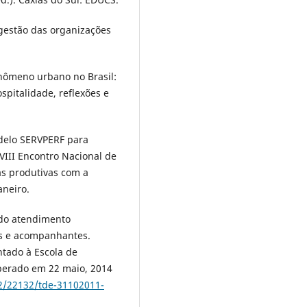
a gestão das organizações
fenômeno urbano no Brasil:
ospitalidade, reflexões e
odelo SERVPERF para
XVIII Encontro Nacional de
as produtivas com a
aneiro.
e do atendimento
tes e acompanhantes.
ntado à Escola de
perado em 22 maio, 2014
22/22132/tde-31102011-