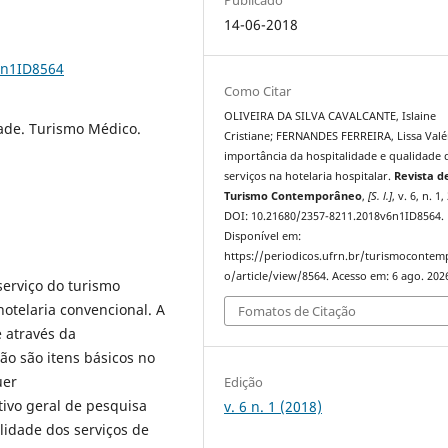
14-06-2018
6n1ID8564
Como Citar
OLIVEIRA DA SILVA CAVALCANTE, Islaine
dade. Turismo Médico.
Cristiane; FERNANDES FERREIRA, Lissa Valér
importância da hospitalidade e qualidade 
serviços na hotelaria hospitalar.
Revista d
Turismo Contemporâneo
,
[S. l.]
, v. 6, n. 1
DOI: 10.21680/2357-8211.2018v6n1ID8564.
Disponível em:
https://periodicos.ufrn.br/turismoconte
o/article/view/8564. Acesso em: 6 ago. 202
serviço do turismo
otelaria convencional. A
Fomatos de Citação
 através da
ão são itens básicos no
uer
Edição
ivo geral de pesquisa
v. 6 n. 1 (2018)
lidade dos serviços de