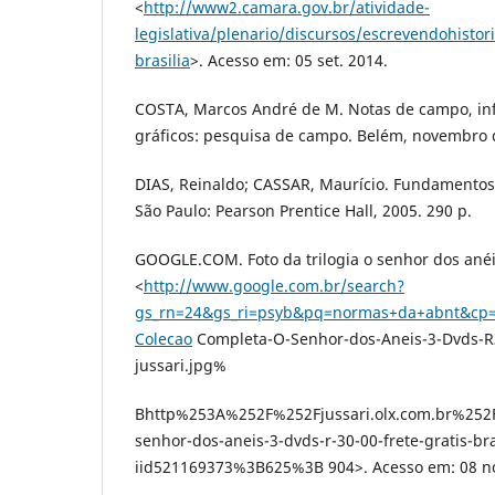
<
http://www2.camara.gov.br/atividade-
legislativa/plenario/discursos/escrevendohistor
brasilia
>. Acesso em: 05 set. 2014.
COSTA, Marcos André de M. Notas de campo, inf
gráficos: pesquisa de campo. Belém, novembro 
DIAS, Reinaldo; CASSAR, Maurício. Fundamentos 
São Paulo: Pearson Prentice Hall, 2005. 290 p.
GOOGLE.COM. Foto da trilogia o senhor dos anéi
<
http://www.google.com.br/search?
gs_rn=24&gs_ri=psyb&pq=normas+da+abnt&cp
Colecao
Completa-O-Senhor-dos-Aneis-3-Dvds-R30
jussari.jpg%
Bhttp%253A%252F%252Fjussari.olx.com.br%252F
senhor-dos-aneis-3-dvds-r-30-00-frete-gratis-bra
iid521169373%3B625%3B 904>. Acesso em: 08 no