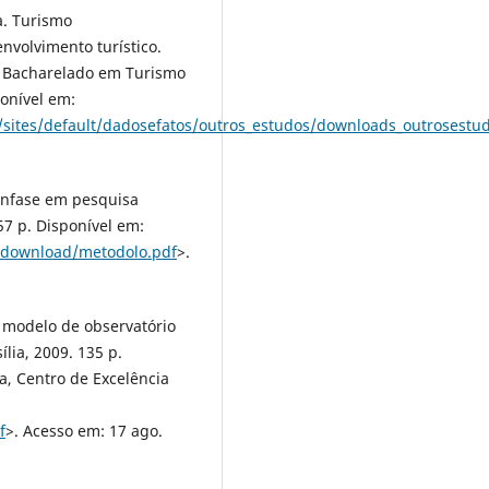
a. Turismo
volvimento turístico.
o Bacharelado em Turismo
ponível em:
t/sites/default/dadosefatos/outros_estudos/downloads_outrosest
 ênfase em pesquisa
57 p. Disponível em:
/download/metodolo.pdf
>.
 modelo de observatório
lia, 2009. 135 p.
a, Centro de Excelência
f
>. Acesso em: 17 ago.