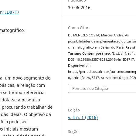
30-06-2016
4n1ID8717
Como Citar
matográfico,
DE MENEZES COSTA, Marcos André. As
possibilidades de implementação do turis
cinematográfico em Belém do Pará.
Revist
Turismo Contemporâneo
,
[S. l.]
, v. 4, n. 1
DOI: 10.21680/2357-8211.2016v4n1ID8717.
Disponível em:
https://periodicos.ufrn.br/turismoconte
ma, um novo segmento do
o/article/view/8717. Acesso em: 6 ago. 202
ásicas, a relação com
Fomatos de Citação
a se tornou referência
adota-se a pesquisa
va, procurando trabalhar de
Edição
das ideias. O objetivo da
v. 4 n. 1 (2016)
fico pode ser
s iniciais mostram
Seção