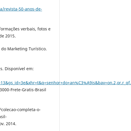
ia/revista-50-anos-de-
ormações verbais, fotos e
de 2015.
do Marketing Turístico.
s. Disponível em:
=13&gs_id=3e&xhr=t&q=senhor+do+an%C3%A9is&bav=on.2,or.r_q
00-Frete-Gratis-Brasil
colecao-completa-o-
sil-
v. 2014.