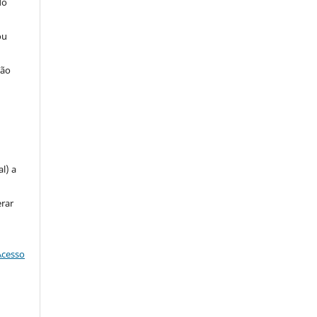
do
ou
ção
u
l) a
erar
Acesso