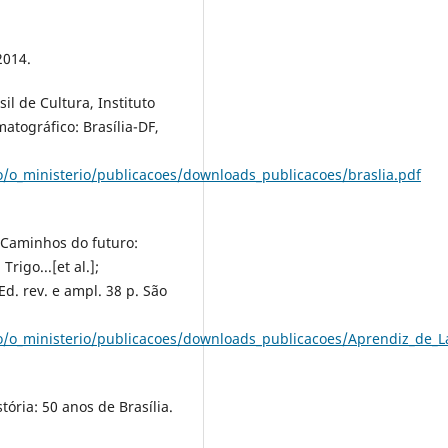
2014.
sil de Cultura, Instituto
tográfico: Brasília-DF,
o/o_ministerio/publicacoes/downloads_publicacoes/braslia.pdf
. Caminhos do futuro:
rigo...[et al.];
Ed. rev. e ampl. 38 p. São
mo/o_ministerio/publicacoes/downloads_publicacoes/Aprendiz_de_L
ória: 50 anos de Brasília.