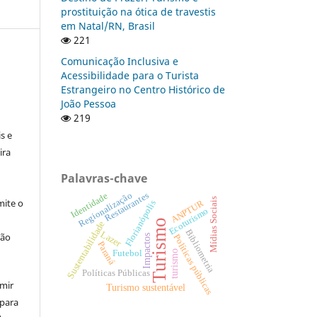
prostituição na ótica de travestis
em Natal/RN, Brasil
221
Comunicação Inclusiva e
Acessibilidade para o Turista
Estrangeiro no Centro Histórico de
João Pessoa
:
219
s e
ira
Palavras-chave
Regionalização
Restaurantes
Identidade
Mídias Sociais
ite o
ANPTUR
Florianópolis
Ecoturismo
Turismo
Sustentabilidade
Bibliometria
Lazer
ção
Impactos
Políticas públicas
Paraná
Futebol
turismo
Políticas Públicas
umir
Turismo sustentável
 para