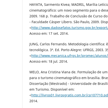
HAYATA, Sarmento Kivea; MADRIL, Marília Letíci
cinematográfico: um novo segmento para o desen
2009. 168 p. Trabalho de Conclusão de Curso d
- Faculdade Cásper Líbero. São Paulo, 2009. Dis
<
http://www.dadosefatos.turismo.gov.br/expor
Acesso em: 17 set. 2014.
JUNG, Carlos Fernando. Metodologia científica:
tecnológica. 3ª. Ed. Porto Alegre: UFRGS, 2003. 3
<
http://www.mecanica.ufrgs.br/promec/alunos
Acesso em: 18 jul. 2014.
MELO, Ana Cristina Viana de. Formulação de um
para o turismo cinematográfico em brasília. Brasí
Dissertação (Mestrado) - Universidade de Brasíli
em Turismo. Disponível em:
<
http://livros01.livrosgratis.com.br/cp107710.pd
2014.