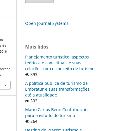
Open Journal Systems
mo
Mais lidos
a de
, 2016.
Planejamento turístico: aspectos
teóricos e conceituais e suas
relações com o conceito de turismo
mporane
393
6.
A política pública de turismo da
Embratur e suas transformações
até a atualidade
302
Mário Carlos Beni: Contribuição
para o estudo do turismo
264
Destino de Prazer: Turismo e