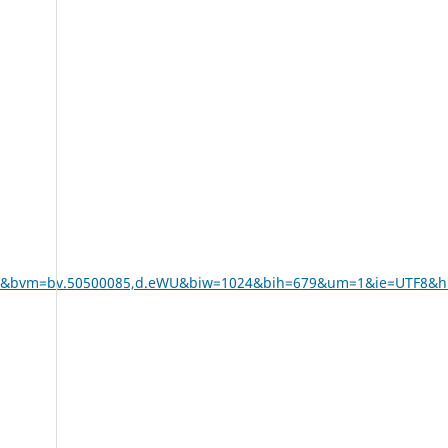
f.&bvm=bv.50500085,d.eWU&biw=1024&bih=679&um=1&ie=UTF8&h