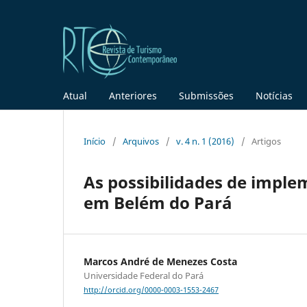
Atual
Anteriores
Submissões
Notícias
Início
/
Arquivos
/
v. 4 n. 1 (2016)
/
Artigos
As possibilidades de impl
em Belém do Pará
Marcos André de Menezes Costa
Universidade Federal do Pará
http://orcid.org/0000-0003-1553-2467