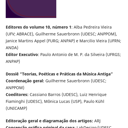
Editores do volume 10, número 1
: Alba Pedreira Vieira
(UFV; ABRACE), Guilherme Sauerbronn (UDESC; ANPPOM),
Janice Martins Appel (FURG; ANPAP) e Marcilio Vieira (UFRN;
ANDA)
Editor Executivo
: Paulo Antonio de M. P. da Silveira (UFRGS;
ANPAP)
Dossiê “
Teorias, Poéticas e Práticas da Música Antiga
”
Coordenação geral:
Guilherme Sauerbronn (UDESC;
ANPPOM)
Coeditores:
Cassiano Barros (UDESC), Luiz Henrique
Fiaminghi (UDESC), Mônica Lucas (USP), Paulo Kühl
(UNICAMP)
Editoração geral e diagramação dos artigos:
ARJ
Concepção gráfica original da capa
: LabDesign/UDESC