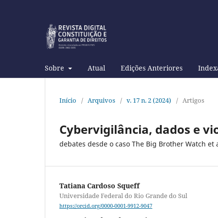
Sobre
Atual
Edições Anteriores
Index
Início
/
Arquivos
/
v. 17 n. 2 (2024)
/
Artigos
Cybervigilância, dados e v
debates desde o caso The Big Brother Watch et a
Tatiana Cardoso Squeff
Universidade Federal do Rio Grande do Sul
https://orcid.org/0000-0001-9912-9047