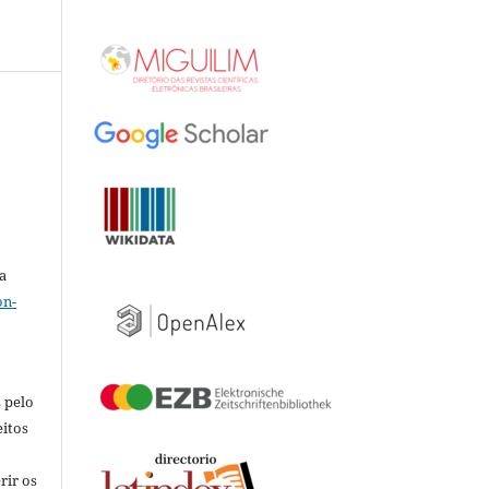
a
on-
 pelo
eitos
rir os