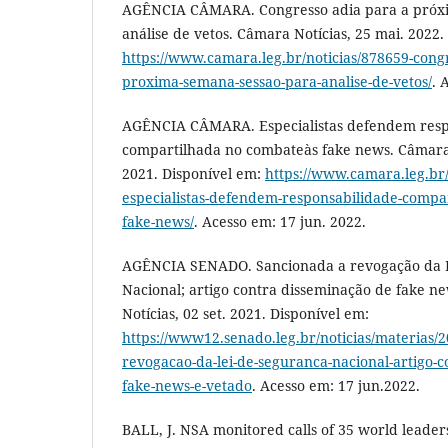
AGÊNCIA CÂMARA. Congresso adia para a próx
análise de vetos. Câmara Notícias, 25 mai. 2022.
https://www.camara.leg.br/noticias/878659-congr
proxima-semana-sessao-para-analise-de-vetos/
. 
AGÊNCIA CÂMARA. Especialistas defendem resp
compartilhada no combateàs fake news. Câmara 
2021. Disponível em:
https://www.camara.leg.br/
especialistas-defendem-responsabilidade-compa
fake-news/
. Acesso em: 17 jun. 2022.
AGÊNCIA SENADO. Sancionada a revogação da 
Nacional; artigo contra disseminação de fake n
Notícias, 02 set. 2021. Disponível em:
https://www12.senado.leg.br/noticias/materias/2
revogacao-da-lei-de-seguranca-nacional-artigo-c
fake-news-e-vetado
. Acesso em: 17 jun.2022.
BALL, J. NSA monitored calls of 35 world leaders