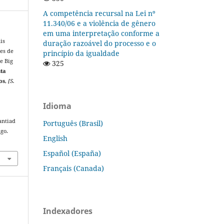
A competência recursal na Lei nº
11.340/06 e a violência de gênero
em uma interpretação conforme a
is
duração razoável do processo e o
ões de
princípio da igualdade
e Big
325
sta
os
,
[S.
Idioma
antiad
Português (Brasil)
ago.
English
Español (España)
Français (Canada)
Indexadores