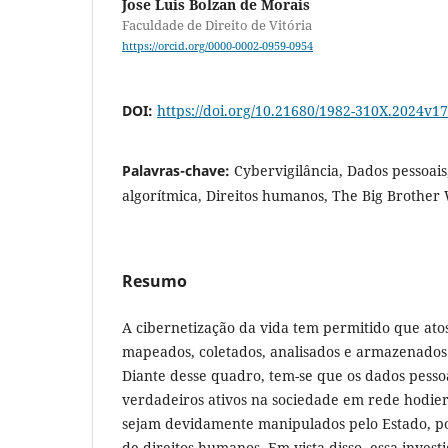
Jose Luis Bolzan de Morais
Faculdade de Direito de Vitória
https://orcid.org/0000-0002-0959-0954
DOI:
https://doi.org/10.21680/1982-310X.2024v
Palavras-chave:
Cybervigilância, Dados pessoais
algorítmica, Direitos humanos, The Big Brother 
Resumo
A cibernetização da vida tem permitido que atos
mapeados, coletados, analisados e armazenados
Diante desse quadro, tem-se que os dados pess
verdadeiros ativos na sociedade em rede hodier
sejam devidamente manipulados pelo Estado, po
de direitos humanos. Em vista disso, essa invest