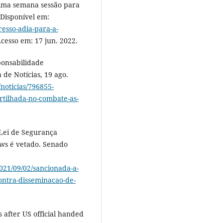
ima semana sessão para
 Disponível em:
esso-adia-para-a-
Acesso em: 17 jun. 2022.
onsabilidade
de Notícias, 19 ago.
noticias/796855-
rtilhada-no-combate-as-
Lei de Segurança
ews é vetado. Senado
021/09/02/sancionada-a-
ontra-disseminacao-de-
 after US official handed