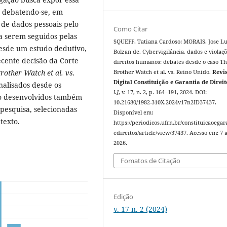
, debatendo-se, em
 de dados pessoais pelo
Como Citar
 a serem seguidos pelas
SQUEFF, Tatiana Cardoso; MORAIS, Jose Lu
 desde um estudo dedutivo,
Bolzan de. Cybervigilância, dados e violaç
ecente decisão da Corte
direitos humanos: debates desde o caso Th
rother Watch et al. vs.
Brother Watch et al. vs. Reino Unido.
Revi
Digital Constituição e Garantia de Direit
analisados desde os
l.]
, v. 17, n. 2, p. 164–191, 2024. DOI:
ndo desenvolvidos também
10.21680/1982-310X.2024v17n2ID37437.
 pesquisa, selecionadas
Disponível em:
texto.
https://periodicos.ufrn.br/constituicaoegar
edireitos/article/view/37437. Acesso em: 7 
2026.
Fomatos de Citação
Edição
v. 17 n. 2 (2024)