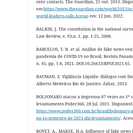
over contacts. The Guardian, 25 out. 2013. Disp
em:
https://www.theguardian.com/world/2013/oct
world-leaders-calls.Acesso
em: 12 jun. 2022.
BALKIN, J. The constitution in the national surv
Law Review, v. 93,n. 1, pp. 1-25, 2008.
BARCELOS, T. N. et al. Análise de fake news vei
pandemia de COVID-19 no Brasil. Revista Paname
n. 45, pp. 1-8, 2021. DOI:10.26633/RPSP.2021.65.
BAUMAN, Z. Vigilância Líquida: diálogos com Da
Alberto Medeiros Rio de Janeiro: Zahar, 2013.
BOLSONARO atacou a imprensa 87 vezes no 1º s
levantamento.Poder360, 28 jul. 2021. Disponível
https://www.poder360.com.br/brasil/bolsonaro-
no-1o-semestre-de-2021-diz-levantamento/
. Aces
BOVET, A., MAKSE, H.A. Influence of fake news 