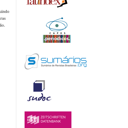
luindo
tras
ão.