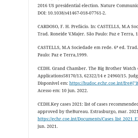
2016 US presidential election. Nature Communicat
DOI: 10.1038/s41467-018-07761-2.
CARDOSO, F. H. Prefácio. In: CASTELLS, M.A Soc
Trad. Roneide V.Majer. São Paulo: Paz e Terra, 
CASTELLS, M.A Sociedade em rede. 6ª ed. Trad.
Paulo: Paz e Terra,1999.
CEDH. Grand Chamber. The Big Brother Watch et
Applications58170/13, 62322/14 e 24960/15. Jud
Disponível em:
https://hudoc.echr.coe.int/fre#{"
Acesso em: 10 jun. 2022.
CEDH.Key cases 2021: list of cases recommended
approved by theBureau. Estrasburgo, mar. 2021
https://echr.coe.int/Documents/Cases_list_2021_
jun. 2021.