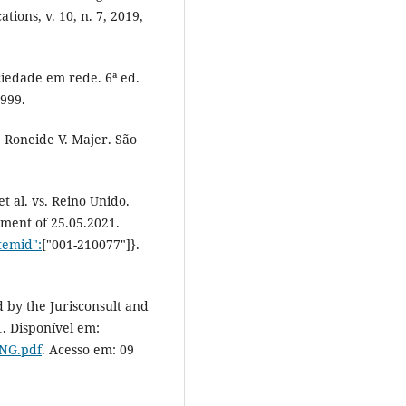
ions, v. 10, n. 7, 2019,
iedade em rede. 6ª ed.
1999.
 Roneide V. Majer. São
 al. vs. Reino Unido.
gment of 25.05.2021.
itemid":
["001-210077"]}.
 by the Jurisconsult and
. Disponível em:
ENG.pdf
. Acesso em: 09