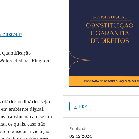
17n2ID37437
, Quantificação
Watch et al. vs. Kingdom
 diários ordinários sejam
PDF
 em ambiente digital.
oais transformaram-se em
na, os quais, caso não
Publicado
dem ensejar a violação
02-12-2024
igação busca expor essa