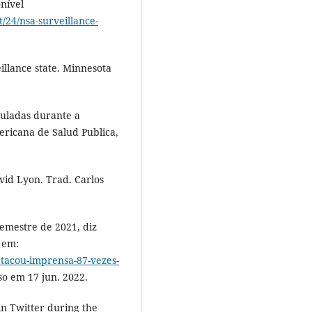
onível
/24/nsa-surveillance-
eillance state. Minnesota
culadas durante a
ricana de Salud Publica,
vid Lyon. Trad. Carlos
emestre de 2021, diz
 em:
atacou-imprensa-87-vezes-
so em 17 jun. 2022.
in Twitter during the